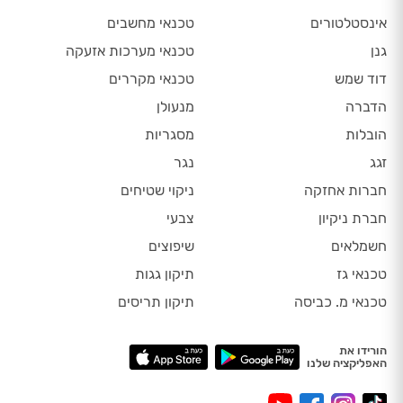
אינסטלטורים
טכנאי מחשבים
גנן
טכנאי מערכות אזעקה
דוד שמש
טכנאי מקררים
הדברה
מנעולן
הובלות
מסגריות
זגג
נגר
חברות אחזקה
ניקוי שטיחים
חברת ניקיון
צבעי
חשמלאים
שיפוצים
טכנאי גז
תיקון גגות
טכנאי מ. כביסה
תיקון תריסים
הורידו את
האפליקציה שלנו