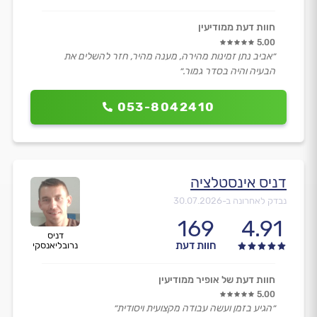
חוות דעת ממודיעין
5.00
״אביב נתן זמינות מהירה, מענה מהיר, חזר להשלים את
הבעיה והיה בסדר גמור.״
053-8042410
דניס אינסטלציה
נבדק לאחרונה ב-
30.07.2026
169
4.91
דניס
חוות דעת
נרובליאנסקי
חוות דעת של אופיר ממודיעין
5.00
״הגיע בזמן ועשה עבודה מקצועית ויסודית״