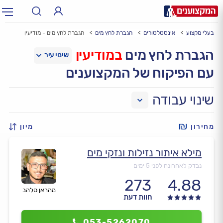
בעלי מקצוע
אינסטלטורים
הגברת לחץ מים
הגברת לחץ מים - מודיעין
תחום:
אינסטלטור, חשמלאי…
תחום
הגברת לחץ מים
במודיעין
עם הפיקוח של המקצוענים
עיר:
תל אביב, חיפה…
עיר
שינוי עבודה
מחירון
מיון
מילא איתור נזילות ונזקי מים
נבדק לאחרונה לפני 5 ימים
273
4.88
מהראן סלהב
חוות דעת
053-5262070