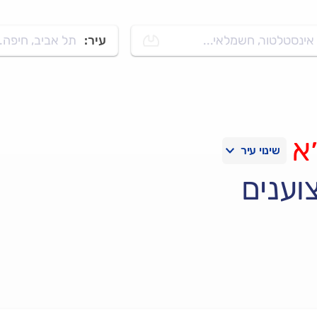
אינסטלטור, חשמלאי...
עיר:
תל אביב, חיפה..
א
וענים