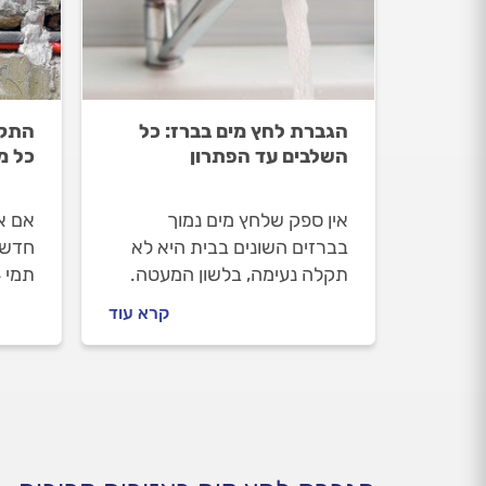
הגברת לחץ מים בברז: כל
התקנ
השלבים עד הפתרון
כל מ
אין ספק שלחץ מים נמוך
אם א
בברזים השונים בבית היא לא
חדשה
תקלה נעימה, בלשון המעטה.
קבלו את כל הטיפים שיסייעו
חשוב
קרא עוד
לכם לפתור את התקלה
נקוד
ולהתנהל נכון מול האינסטלטור
מתנה
שתזמינו.
התשו