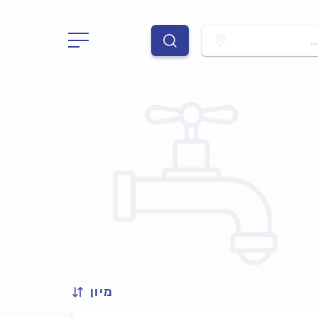
.
מיון