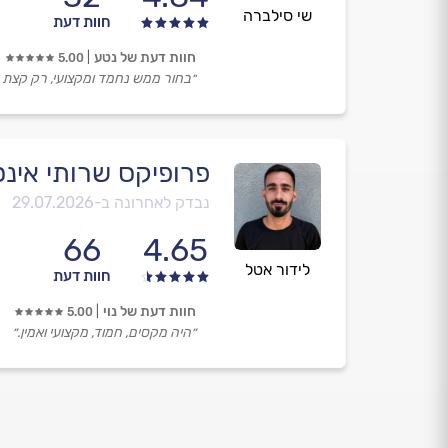
שי סילברה
חוות דעת
חוות דעת של נטע
5.00
״בחור ממש נחמד ומקצועי, רק קצת י
פרופיקס שרותי אינס
נבדק לאחרונה ב-
29.07.2026
66
4.65
לידור אטל
חוות דעת
חוות דעת של נוי
5.00
״היה מקסים, חמוד, מקצועי ואמין.״