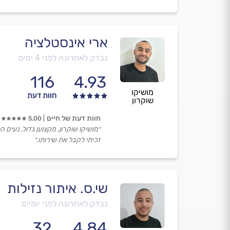
ארי אינסטלציה
נבדק לאחרונה לפני 4 ימים
116
4.93
מושיקו
חוות דעת
שוקרון
חוות דעת של חיים
5.00
״מושיקו שוקרון, מקצוען גדול, נעים ה
זכיתי לקבל את שירותו.״
שי.ס. איתור נזילות
נבדק לאחרונה לפני יומיים
32
4.84