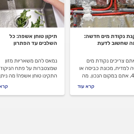
ת נקודת מים חדשה:
תיקון טוחן אשפה: כל
ה שחשוב לדעת
השלבים עד הפתרון
תם צריכים נקודת מים
נמאס להם משאריות מזון
 למדיח, מכונת כביסה או
שמצטברות על פתח הניקוז?
תמי 4, אתם במקום הנכון. מה
התקינו טוחן אשפה! מה ניתן
 לדעת לפני שמתקינים
לטחון איתו ומה אסור, איך
קרא עוד
קרא 
ת מים חדשה ואיך
מתנהלים עם טוחן אשפה ואי
לים מול האינסטלטור? כל
פעולות תחזוקה חשוב לעשו
בות.
קבלו את כל הטיפים שיסייעו
לכם להתנהל נכון.