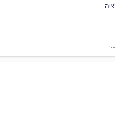
ציה
כל.״