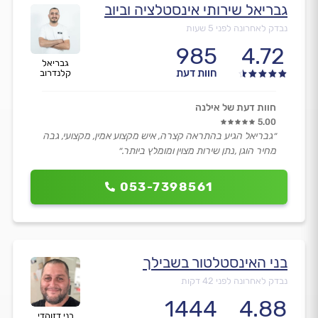
גבריאל שירותי אינסטלציה וביוב
נבדק לאחרונה לפני 5 שעות
985
4.72
גבריאל
חוות דעת
קלנדרוב
חוות דעת של אילנה
5.00
״גבריאל הגיע בהתראה קצרה, איש מקצוע אמין, מקצועי, גבה
מחיר הוגן ,נתן שירות מצוין ומומלץ ביותר.״
053-7398561
בני האינסטלטור בשבילך
נבדק לאחרונה לפני 42 דקות
1444
4.88
בני דזוהדי