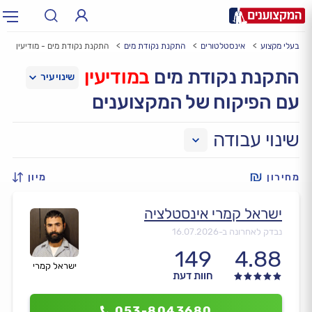
בעלי מקצוע
אינסטלטורים
התקנת נקודת מים
התקנת נקודת מים - מודיעין
תחום:
אינסטלטור, חשמלאי…
תחום
התקנת נקודת מים
במודיעין
עם הפיקוח של המקצוענים
עיר:
תל אביב, חיפה…
עיר
שינוי עבודה
מחירון
מיון
ישראל קמרי אינסטלציה
נבדק לאחרונה ב-
16.07.2026
149
4.88
ישראל קמרי
חוות דעת
053-8043680