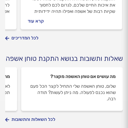
את איכות החיים שלכם, לגרום לכם לחסוך
לתפעו
שקיות רבות של אשפה ואפילו תהיה ידידותית
אשפה.
לסביבה. עם זאת, כמו בכל מכשיר חשמלי גם
האשפה
קרא עוד
לטוחן האשפה תקלות שכדאי להכיר.
לבדוק
להתקנ
שומרי
לכל המדריכים
שאלות ותשובות בנושא התקנת טוחן אשפה
מה עושים אם טוחן האשפה מקצר?
מהם ה
שלום, טוחן האשפה שלי התחיל לקצר הכל פעם
לאחרו
שהוא נכנס לפעולה. מה ניתן לעשות? תודה
תפקיד
רבה,
לכל השאלות והתשובות