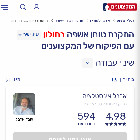
בעלי מקצוע
אינסטלטורים
התקנת טוחן אשפה
התקנת טוחן אשפה - חולון
תחום:
אינסטלטור, חשמלאי…
תחום
התקנת טוחן אשפה
בחולון
עם הפיקוח של המקצוענים
עיר:
תל אביב, חיפה…
עיר
שינוי עבודה
מחירון
מיון
ארבל אינסטלציה
נבדק לאחרונה לפני 6 ימים
594
4.98
עובד ארבל
חוות דעת
אינו זמין לשיחה