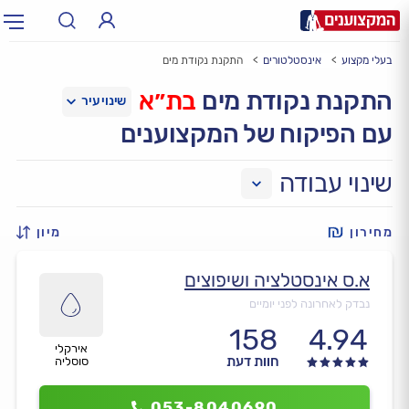
בעלי מקצוע
אינסטלטורים
התקנת נקודת מים
תחום:
אינסטלטור, חשמלאי…
תחום
התקנת נקודת מים
בת״א
עם הפיקוח של המקצוענים
עיר:
תל אביב, חיפה…
עיר
שינוי עבודה
מחירון
מיון
א.ס אינסטלציה ושיפוצים
נבדק לאחרונה לפני יומיים
158
4.94
אירקלי
חוות דעת
סוסליה
053-8040690