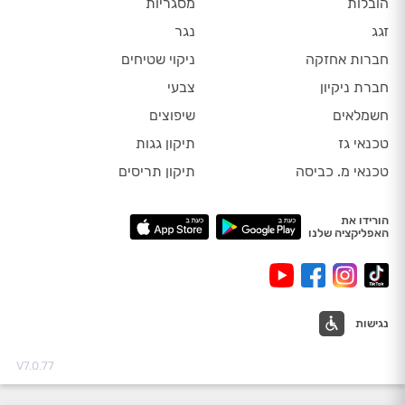
הובלות
מסגריות
זגג
נגר
חברות אחזקה
ניקוי שטיחים
חברת ניקיון
צבעי
חשמלאים
שיפוצים
טכנאי גז
תיקון גגות
טכנאי מ. כביסה
תיקון תריסים
הורידו את
האפליקציה שלנו
נגישות
V7.0.77