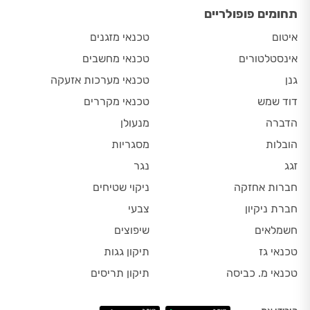
תחומים פופולריים
איטום
טכנאי מזגנים
אינסטלטורים
טכנאי מחשבים
גנן
טכנאי מערכות אזעקה
דוד שמש
טכנאי מקררים
הדברה
מנעולן
הובלות
מסגריות
זגג
נגר
חברות אחזקה
ניקוי שטיחים
חברת ניקיון
צבעי
חשמלאים
שיפוצים
טכנאי גז
תיקון גגות
טכנאי מ. כביסה
תיקון תריסים