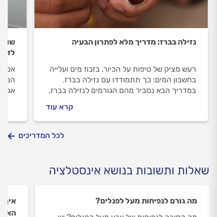
נזילה בברז: מדריך מלא לפתרון הבעיה
שומר
לדעת
רעש מציק של טיפות על הכיור, בזבוז מים ועלייה
אמנם 
בחשבון המים: כך תתמודדו עם נזילה בברז.
המקלח
במדריך הבא נסביר מהם הגורמים לנזילה בברז,
אגנית
מה חשוב לבדוק לפני שמזמינים אינסטלטור
מה חש
קרא עוד
מקצועי, איך אינסטלטור מקצועי יתקן נזילה בברז
ההתקנ
וכמה זה עולה?
כל הת
לכל המדריכים
שאלות ותשובות בנושא אינסטלציה
מה גורם לנפיחות מעל לפנלים?
איך 
האינ