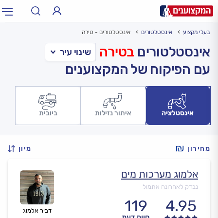
בעלי מקצוע
אינסטלטורים
אינסטלטורים - טירה
תחום:
אינסטלטור, חשמלאי…
תחום
אינסטלטורים
בטירה
עם הפיקוח של המקצוענים
עיר:
תל אביב, חיפה…
עיר
אינסטלציה
איתור נזילות
ביובית
מחירון
מיון
אלמוג מערכות מים
נבדק לאחרונה אתמול
119
4.95
דביר אלמוג
חוות דעת