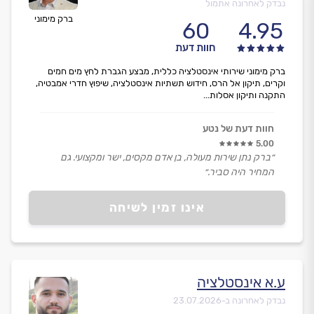
נבדק לאחרונה אתמול
ברק מימוני
60
4.95
חוות דעת
ברק מימוני שירותי אינסטלציה כללית, מבצע הגברת לחץ מים חמים
וקרים, תיקון אל הרס, חידוש תשתיות אינסטלציה, שיפוץ חדרי אמבטיה,
התקנה ותיקון אסלות...
חוות דעת של נטע
5.00
״ברק נתן שירות מעולה, בן אדם מקסים, ישר ומקצועי. גם
המחיר היה סביר.״
אינו זמין לשיחה
ע.א אינסטלציה
נבדק לאחרונה ב-
23.07.2026