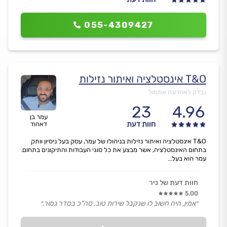
055-4309427
T&O אינסטלציה ואיתור נזילות
נבדק לאחרונה אתמול
23
4.96
עמר בן
חוות דעת
דאהוד
T&O אינסטלציה ואיתור נזילות בניהולו של עמר, עסק בעל ניסיון וותק
בתחום האינסטלציה, אשר מבצע את כל סוגי העבודות והתיקונים בתחום.
עמר הוא בעל...
חוות דעת של ניר
5.00
״אמין, היה חשוב לו שנקבל שירות טוב, סה"כ בסדר גמור.״