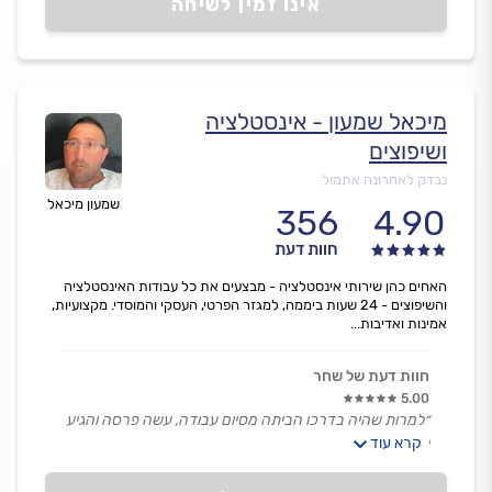
אינו זמין לשיחה
מיכאל שמעון - אינסטלציה
ושיפוצים
נבדק לאחרונה אתמול
שמעון מיכאל
356
4.90
חוות דעת
האחים כהן שירותי אינסטלציה - מבצעים את כל עבודות האינסטלציה
והשיפוצים - 24 שעות ביממה, למגזר הפרטי, העסקי והמוסדי. מקצועיות,
אמינות ואדיבות...
חוות דעת של שחר
5.00
״למרות שהיה בדרכו הביתה מסיום עבודה, עשה פרסה והגיע
קרא עוד
לתקן נזילה.
היה מאוד שירותי ונחמד וגבה מחיר הוגן לחלוטין.״