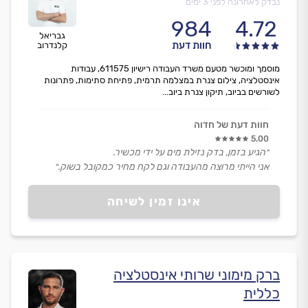
נבדק לאחרונה לפני 3 ימים
984
4.72
גבריאל
חוות דעת
קלנדרוב
מוסמך ומוכשר מטעם משרד העבודה רישיון 611575, עבודות
אינסטלציה, צילום צנרת במצלמה תרמית, פתיחת סתימות, פתרונות
לשורשים בביוב, תיקון צנרת ביוב...
חוות דעת של חדוה
5.00
״הגיע בזמן, בדק נזילת מים על ידי מכשיר.
אני הייתי מרוצה מהעבודה וגם לקח מחיר כמקובל בשוק.״
אינו זמין לשיחה
ברק מימוני שרותי אינסטלציה
כללית