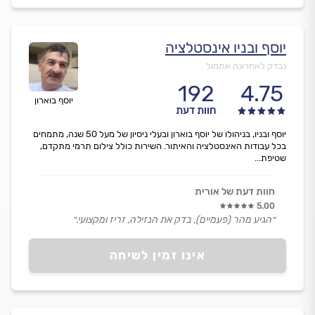
יוסף ובניו אינסטלציה
נבדק לאחרונה אתמול
192
4.75
יוסף בוארון
חוות דעת
יוסף ובניו, בניהולו של יוסף בוארון ובעלי ניסיון של מעל 50 שנה, מתמחים
בכל עבודות האינסטלציה והאיתור. השירות כולל צילום תרמי מתקדם,
שטיפת...
חוות דעת של אורית
5.00
״הגיע מהר (פעמיים), בדק את הנזילה, זריז ומקצועי.״
אינו זמין לשיחה