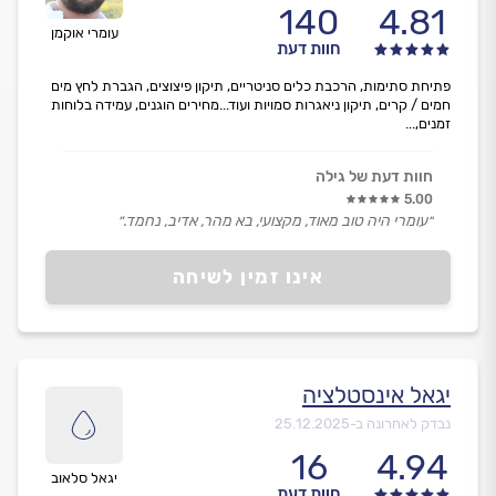
140
4.81
עומרי אוקמן
חוות דעת
פתיחת סתימות, הרכבת כלים סניטריים, תיקון פיצוצים, הגברת לחץ מים
חמים / קרים, תיקון ניאגרות סמויות ועוד...מחירים הוגנים, עמידה בלוחות
זמנים,...
חוות דעת של גילה
5.00
״עומרי היה טוב מאוד, מקצועי, בא מהר, אדיב, נחמד.״
אינו זמין לשיחה
יגאל אינסטלציה
נבדק לאחרונה ב-
25.12.2025
16
4.94
יגאל סלאוב
חוות דעת