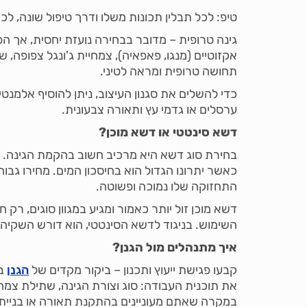
טיפ: לכל תבלין תכונות משלו ודרך טיפול שונה, לכ
גינה טרופית – מדובר בבחירה נועזת יחסית, אך הפו
אקזוטיים (מנגו, פאפאיה), צמחיית ג'ונגל צפופה, ש
תחושה טרופית ומראה לטיני.
כדי להשלים את סגנון העיצוב, ניתן להוסיף אלמנטי
ערסלים או גדמי עץ ותאורה צבעונית.
דשא סינטטי או דשא מוכן?
בחירת סוג דשא היא מרכיב חשוב בהקמת הגינה. ה
כאשר יתרונו הגדול הוא בחיסכון המים. מחירו גבו
התחזוקה שלו נמוכה ופשוטה.
דשא מוכן זול יותר כאמור ומגיע במגוון סוגים, ר
השימוש. בניגוד לדשא הסינטטי, הוא דורש השקיה
איך מתנהלים מול הגנן?
קבעו פגישת ייעוץ ותכנון – ביקור מקדים של
הגנן
בח
את תוכנית העבודה: סוג וצורת הגינה, שתילת צמח
במקרה שאתם מעוניינים בהתקנת תאורה או בניית ב