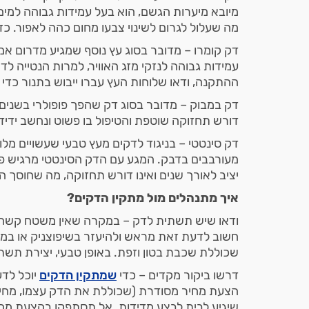
מיובא מיערות הגשם, הוא בעל עמידות גבוהה למים
מה שעלול לגרום לשינוי צבעו מחום כהה לאפור. כ
דק קומרו – מדובר בסוג עץ נוסף שמגיע מדרום אמר
עמידות גבוהה לנזקי מזג האוויר, למרות הנטייה 
ההתקנה, ודאו שלוחות העץ עברו ייבוש בתנור כדי
דק במבוק – מדובר בסוג דק שהפך פופולרי בשנים ה
דורש תחזוקה שוטפת והטיפול בו פשוט ונחשב ידיד
דק סינטטי – בניגוד לדקים מעץ טבעי שעשויים מל
מעורבבים בדבק. המגע עם הדק הסינטטי מרגיש פח
יציב לאורך שנים ואינו דורש תחזוקה, מה שחוסך הו
איך מתנהלים מול מתקין הדקים?
ודאו שיש תשתית לדק – במקרה שאין משטח קשה ב
חשוב לדעת זאת מראש ולהיעזר בשיפוצניק או במת
שכוללת שכבת בטון וזפת. באופן טבעי, יצירת תשת
דרשו ביקור מקדים – כדי
שמתקין הדקים
יוכל לד
הצעת מחיר מסודרת (שכוללת את הדק עצמו, מחיר 
שיגיע לבית לבצע מדידות. אל תסתפקו בהצעת מחי