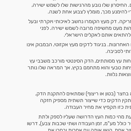
. החיסרון שלו נובע מהרגישות שלו לשמש ישירה,
די להימנע מכך, מומלץ לצבוע אחת לשנה.
יקה. דק מעץ הקומרו נחשב לאיכותי ויוקרתי ובעל
לדהות מעט מחשיפה מרובה לשמש ישירה. לפני
 להתאים אותם לאקלים הישראלי.
אחרונות. בניגוד לדקים מעץ אקזוטי, הבמבוק אינו
ותי לסביבה.
וחות עץ מסותתים, הדק הסינטטי מורכב משבבי עץ
ות טבעי והוא מתחמם בקיץ, אך המראה שלו נותר
צאות נלוות.
חצר (בטון או ריצוף) שמתאים להתקנת הדק,
קין הדקים כדי שייצור תשתית מספיק חזקה
ית כזו תקפיץ את מחיר העבודה.
עת מהי כמות העץ הדרושה שעליו לספק ולתת
כולל מע"מ, זמן העבודה ושתי שכבות צבע), דרשו
ר אחת, השוו אותה עם אחרות ובחרו את