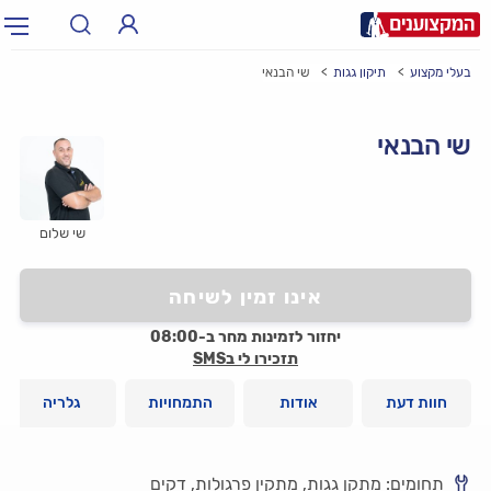
בעלי מקצוע
תיקון גגות
שי הבנאי
תחום:
אינסטלטור, חשמלאי…
תחום
שי הבנאי
עיר:
תל אביב, חיפה…
עיר
שי שלום
אינו זמין לשיחה
יחזור לזמינות מחר ב-08:00
תזכירו לי בSMS
חוות דעת
אודות
התמחויות
גלריה
תחומים: מתקן גגות, מתקין פרגולות, דקים