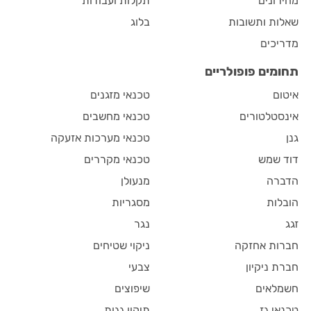
מחירונים
תקלות ועבודות
שאלות ותשובות
בלוג
מדריכים
תחומים פופולריים
איטום
טכנאי מזגנים
אינסטלטורים
טכנאי מחשבים
גנן
טכנאי מערכות אזעקה
דוד שמש
טכנאי מקררים
הדברה
מנעולן
הובלות
מסגריות
זגג
נגר
חברות אחזקה
ניקוי שטיחים
חברת ניקיון
צבעי
חשמלאים
שיפוצים
טכנאי גז
תיקון גגות