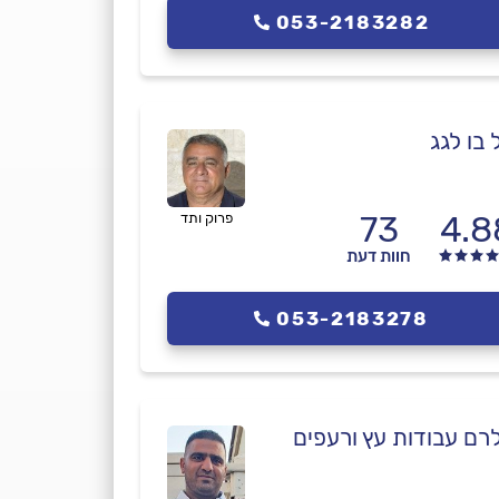
053-2183282
 בו לגג
73
4.8
פרוק ותד
חוות דעת
053-2183278
רם עבודות עץ ורעפים