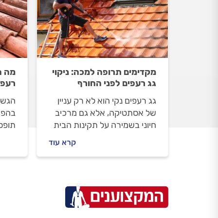
מקדימים תרופה למכה: ניקוי
מה ה
גג רעפים לפני החורף
רעפי
גג רעפים נקי הוא לא רק עניין
הגשם
של אסתטיקה, אלא גם מרכיב
בהפת
חיוני בשמירה על תקינות הבית
תופס 
כולו. הזנחת הגג עלולה להוביל
עונת
קרא עוד
לנזילות, נזקי רטיבות, ואף
ובגור
לפגוע במבנה הגג עצמו.
לרטיב
מתמש