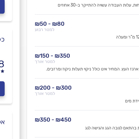
ות העבודה עשויה להתייקר ב-30 אחוזים
₪80 - ₪50
למטר רבוע
כל
₪350 - ₪150
8
למטר אורך
גז העץ. המחיר אינו כולל ניקוי תעלות ניקוז ומרזבים.
₪300 - ₪200
למטר אורך
ידת מים
₪450 - ₪350
אל
ת בהתאם לגובה הגג והגישה לגג