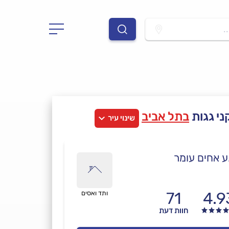
.
י גגות
בתל אביב
שינוי עיר
ע אחים עומר
71
4.9
ותד ואסים
חוות דעת