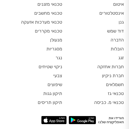
איטום
טכנאי מזגנים
אינסטלטורים
טכנאי מחשבים
גנן
טכנאי מערכות אזעקה
דוד שמש
טכנאי מקררים
הדברה
מנעולן
הובלות
מסגריות
זגג
נגר
חברות אחזקה
ניקוי שטיחים
חברת ניקיון
צבעי
חשמלאים
שיפוצים
טכנאי גז
תיקון גגות
טכנאי מ. כביסה
תיקון תריסים
הורידו את
האפליקציה שלנו