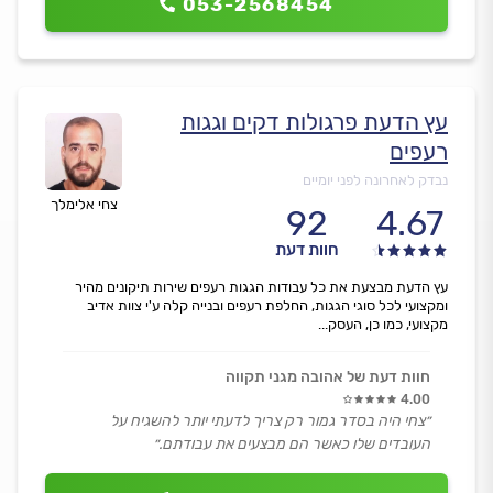
053-2568454
עץ הדעת פרגולות דקים וגגות
רעפים
נבדק לאחרונה לפני יומיים
צחי אלימלך
92
4.67
חוות דעת
עץ הדעת מבצעת את כל עבודות הגגות רעפים שירות תיקונים מהיר
ומקצועי לכל סוגי הגגות, החלפת רעפים ובנייה קלה ע'י צוות אדיב
מקצועי, כמו כן, העסק...
חוות דעת של אהובה מגני תקווה
4.00
״צחי היה בסדר גמור רק צריך לדעתי יותר להשגיח על
העובדים שלו כאשר הם מבצעים את עבודתם.״