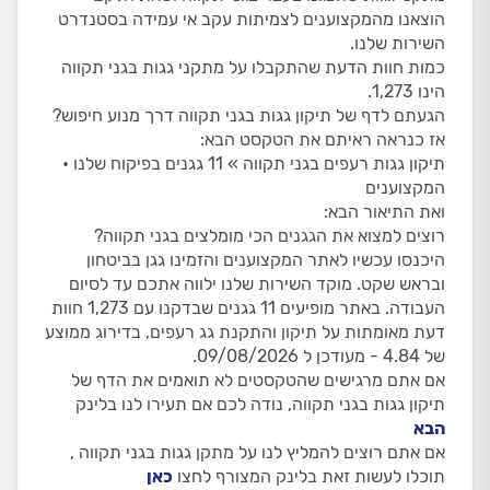
הוצאנו מהמקצוענים לצמיתות עקב אי עמידה בסטנדרט
השירות שלנו.
כמות חוות הדעת שהתקבלו על מתקני גגות בגני תקווה
הינו 1,273.
הגעתם לדף של תיקון גגות בגני תקווה דרך מנוע חיפוש?
אז כנראה ראיתם את הטקסט הבא:
תיקון גגות רעפים בגני תקווה » 11 גגנים בפיקוח שלנו •
המקצוענים
ואת התיאור הבא:
רוצים למצוא את הגגנים הכי מומלצים בגני תקווה?
היכנסו עכשיו לאתר המקצוענים והזמינו גגן בביטחון
ובראש שקט. מוקד השירות שלנו ילווה אתכם עד לסיום
העבודה. באתר מופיעים 11 גגנים שבדקנו עם 1,273 חוות
דעת מאומתות על תיקון והתקנת גג רעפים, בדירוג ממוצע
של 4.84 - מעודכן ל 09/08/2026.
אם אתם מרגישים שהטקסטים לא תואמים את הדף של
תיקון גגות בגני תקווה, נודה לכם אם תעירו לנו בלינק
הבא
אם אתם רוצים להמליץ לנו על מתקן גגות בגני תקווה ,
תוכלו לעשות זאת בלינק המצורף לחצו
כאן