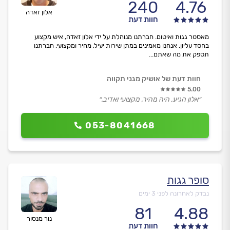
240
4.76
אלון זאדה
חוות דעת
מאסטר גגות ואיטום. חברתנו מנוהלת על ידי אלון זאדה, איש מקצוע
בחסד עליון. אנחנו מאמינים במתן שירות יעיל, מהיר ומקצועי. חברתנו
תספק את מה שאתם...
חוות דעת של אושיק מגני תקווה
5.00
״אלון הגיע, היה מהיר, מקצועי ואדיב.״
053-8041668
סופר גגות
נבדק לאחרונה לפני 3 ימים
81
4.88
נור מנסור
חוות דעת