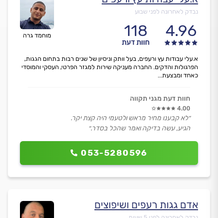
נבדק לאחרונה לפני שבוע
118
4.96
מוחמד גרה
חוות דעת
א.עלי עבודות עץ ורעפים, בעל וותק וניסיון של שנים רבות בתחום הגגות,
הפרגולות והדקים. החברה מעניקה שירות למגזר הפרטי, העסקי והמוסדי
כאחד ומבצעת...
חוות דעת מגני תקווה
4.00
״לא קבענו מחיר מראש ולטעמי היה קצת יקר.
הגיע, עשה בדיקה ואמר שהכל בסדר.״
053-5280596
אדם גגות רעפים ושיפוצים
נבדק לאחרונה לפני 5 שעות