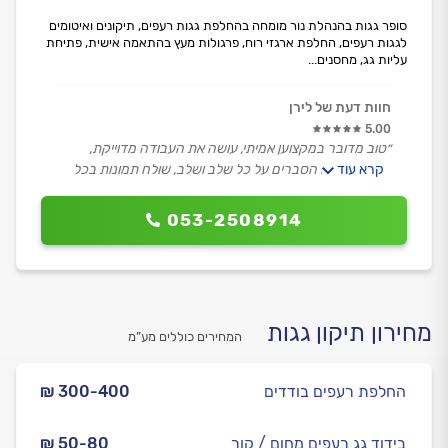
סופר גגות בהנהלת נור מומחה בהחלפת גגות רעפים, תיקונים ואיטומים
לגגות רעפים, החלפת ארגזי רוח, פרגולות מעץ בהתאמה אישית, פתיחת
עליות גג, מחסנים...
חוות דעת של לירן
5.00
״טוב מדובר במקצוען אמיתי, עושה את העבודה מדוייקת,
קרא עוד
מקצועית, עם הסברים על כל שלב ושלב, שולח תמונות בכל
שלב ושלב, בן אדם עם אוזן קשבת, רוצה רק לרצות את
הלקוח, אין מילים, תותח.״
053-2508914
מחירון תיקון גגות
המחירים כוללים מע”מ
החלפת רעפים בודדים
₪ 300-400
בידוד גג רעפים מחום / קור
₪ 50-80