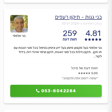
בני גגות - תיקון רעפים
נבדק לאחרונה ב-
30.07.2026
259
4.81
בני אלפסי
חוות דעת
בני אלפסי בעל מקצוע מיומן בעל ידע וניסיון בטיפול בכל סוגי הגגות עם
תו תקן. .תיקון נזילות בכל סוגי הגגות, תיקון וציפוי ארגזי רוח, בידוד
לקור...
חוות דעת של מיכל
5.00
״עושה רושם אמין ומקצועי.״
053-8042284