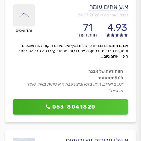
א.ע אחים עומר
נבדק לאחרונה ב-
26.07.2026
71
4.93
ותד ואסים
חוות דעת
אנחנו מתמחים בבניית פרגולות מעץ ואלומיניום תיקוני גגות שוטפים
והתקנת מרזבים . בנוסף בניית גדרות ומחסני עץ ברמה הגבוהה ביותר
חיפויי אלומיניום...
חוות דעת של אבנר
5.00
״נעים ואדיב, הגיע בזמן וביצע עבודה איכותית מאוד, מאוד
מרוצים.״
053-8041820
א.עלי עבודות עץ ורעפים