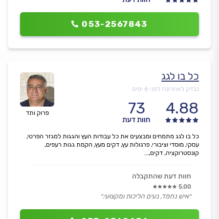
053-2567843
כל בו לגג
נבדק לאחרונה לפני 6 ימים
73
4.88
פרוק ותד
חוות דעת
כל בו לגג מתמחים ומבצעים את כל עבודות העץ והגגות למגזר הפרטי,
עסקי, מוסדי וציבורי, פרגולות עץ, דקים מעץ, הקמת גגות רעפים,
קונסטרוקציה, דקים,...
חוות דעת שהתקבלה
5.00
״איש נחמד, נעים הליכות ומקצועי.״