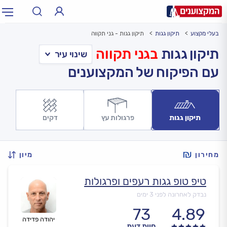
בעלי מקצוע
תיקון גגות
תיקון גגות - גני תקווה
תחום:
אינסטלטור, חשמלאי…
תחום
תיקון גגות
בגני תקווה
עם הפיקוח של המקצוענים
עיר:
תל אביב, חיפה…
עיר
תיקון גגות
פרגולות עץ
דקים
מחירון
מיון
טיפ טופ גגות רעפים ופרגולות
נבדק לאחרונה לפני 3 ימים
73
4.89
יהודה פדידה
חוות דעת