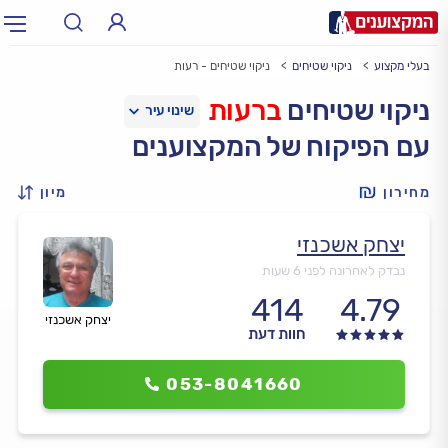
בעלי מקצוע
ניקוי שטיחים
ניקוי שטיחים - רעות
תחום:
אינסטלטור, חשמלאי…
תחום
ניקוי שטיחים
ברעות
עם הפיקוח של המקצוענים
עיר:
תל אביב, חיפה…
עיר
מחירון
מיון
יצחק אשכנזי
נבדק לאחרונה לפני 6 שעות
414
4.79
יצחק אשכנזי
חוות דעת
053-8041660