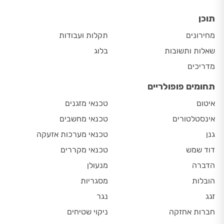
תוכן
מחירונים
תקלות ועבודות
שאלות ותשובות
בלוג
מדריכים
תחומים פופולריים
איטום
טכנאי מזגנים
אינסטלטורים
טכנאי מחשבים
גנן
טכנאי מערכות אזעקה
דוד שמש
טכנאי מקררים
הדברה
מנעולן
הובלות
מסגריות
זגג
נגר
חברות אחזקה
ניקוי שטיחים