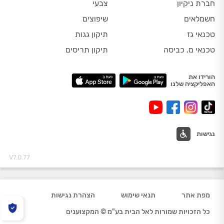
חברת ניקיון
צבעי
חשמלאים
שיפוצים
טכנאי גז
תיקון גגות
טכנאי מ. כביסה
תיקון תריסים
הורידו את
האפליקציה שלנו
נגישות
V7.0.77
מפת אתר
תנאי שימוש
הצהרת נגישות
כל הזכויות שמורות לאל הבית בע"מ © המקצוענים