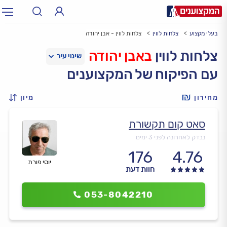
בעלי מקצוע
צלחות לווין
צלחות לווין - אבן יהודה
תחום:
אינסטלטור, חשמלאי…
תחום
צלחות לווין
באבן יהודה
עם הפיקוח של המקצוענים
עיר:
תל אביב, חיפה…
עיר
מחירון
מיון
סאט קום תקשורת
נבדק לאחרונה לפני 3 ימים
176
4.76
יוסי פורת
חוות דעת
053-8042210