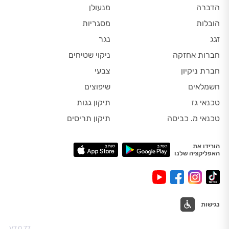
הדברה
מנעולן
הובלות
מסגריות
זגג
נגר
חברות אחזקה
ניקוי שטיחים
חברת ניקיון
צבעי
חשמלאים
שיפוצים
טכנאי גז
תיקון גגות
טכנאי מ. כביסה
תיקון תריסים
הורידו את
האפליקציה שלנו
נגישות
V7.0.77