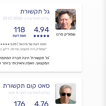
גל תקשורת
נבדק לאחרונה ב-
29.07.2026
118
4.94
שמוליק סרנו
חוות דעת
חוות דעת של מיכאל
5.00
״שמוליק היה מקצועי, שירותי, דייקן, נ
המקצועי, האמין והאיכותי ביותר 
סאט קום תקשורת
נבדק לאחרונה לפני 6 ימים
176
4.76