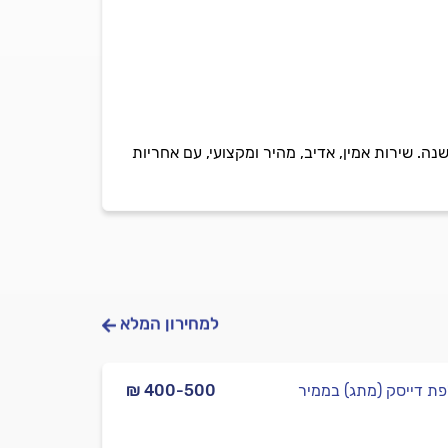
רה, תיקונים והתקנות של כל צלחות הלווין והתקשורת. חבילות וערוצים לכל השפות, עם ותק של 40 שנה. שירות אמין, אדיב, מהיר ומקצועי, עם אחריות
למחירון המלא
ת דייסק (מתג) בממיר
₪ 400-500