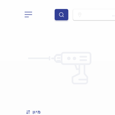
.
מיון