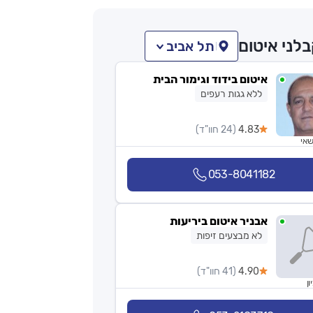
לני איטום
תל אביב
איטום בידוד וגימור הבית
ללא גגות רעפים
4.83
(24 חוו"ד)
אי
053-8041182
אבניר איטום ביריעות
לא מבצעים זיפות
4.90
(41 חוו"ד)
ון