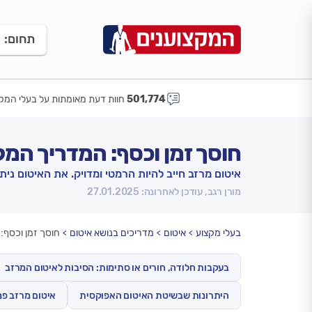
תחום:
501,774
חוות דעת מאומתות על בעלי המקצ
חוסך זמן וכסף: המדריך המל
איטום מרזב חייב להיות הרמטי ומדויק. את האיטום ני
מורן רגב, עודכן לאחרונה: 27.01.2025
בעלי מקצוע
איטום
מדריכים בנושא איטום
חוסך זמן וכסף:
בעקבות חלודה, חורים או סתימות: הסיבות לאיטום המרזב
היתרונות שבשיטת האיטום האפוקסית
איטום מרזב פנ