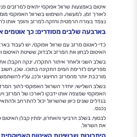
איטום באמצעות שרוול אפוקסי יתאים למרזבים פנימ
לאורך זמן. למעשה, השימוש בשרוול האפוקסי מומל
נצמד בצורה הרמטית וחזקה למרזב והופך אותו להר
בארבעה שלבים מסודרים: כך אוטמים א
כדי לאטום מרזב עם שרוול אפוקסי, יש לעבוד באר
האיטום לבחון את המרזב ולבדוק ששיטת האיטום ו
בשלב השני ולאחר איתור התקלה, ינקה הקבלן את 
מפריעים לזרימת המים התקינה בתוכו. שכן, חשוב
מורכבת יותר מהמרזב החיצוני ולכן, עליו להשתמש
בשלב השלישי, יוחדר השרוול האפוקסי לתוך המרזב
האפוקסי שמצפה אותו ידבקו לאורכו של המרזב וי
בגדלים שונים כיוון שהשרוול יכול להתרחב ולהתאים
נכנס.
לבסוף, בשלב הרביעי והאחרון, ימתין קבלן האיטום 
את השרוול.
היתרונות שבשיטת האיטום האפוקסית