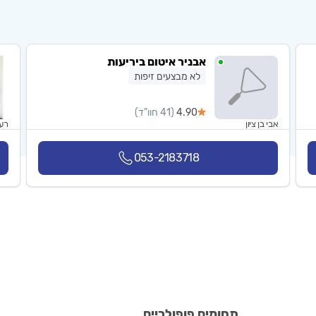
אבניר איטום ביריעות
לא מבצעים זיפות
4.90
(41 חוו"ד)
אבי בן ציון
רע 
053-2183718
תחומים פופולריים