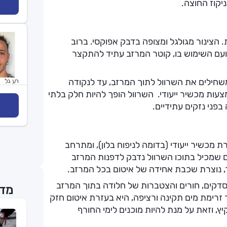
יקוז החוצה.
. הצינור מגולגל ומצופה בדבק אפוקסי. ברוב
לו של השרוול יהיה 4 צול (10.2 ס"מ) ועם השימוש בו, קוטר המרזב עתיד להתקצר
שחילים את השרוול לתוך המרזב, עד לנקודה
רע גל
עות מכשיר ייעודי. השרוול הופך להיות חלק בלתי
ני נזקים עתידיים.
מכשיר ייעודי (בדומה לניפוח בלון), ומתרחב
 שמכיל בתוכו השרוול נדבק לדפנות המרזב
ך, נוצרת שכבת אחידה של איטום בכל המרזב.
 סדקים, חורים והצטברות של חלודה בתוך המרזב
מדר
ר זרימת מים תקינה ורציפה, היא בעזרת איטום חזק
ץ, וזאת על מנת להיות מוכנים לימי החורף