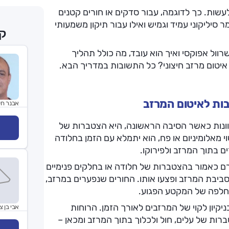
 לעשות. כך לדוגמה, עבור סדקים או חורים קטנים
יליקוני עמיד וגמיש ואילו עבור תיקון משמעותי
קב
וול אפוקסי ואיך הוא עובד, מה כולל תהליך
 איטום מרזב חיצוני? כל התשובות במדריך הבא.
בות לאיטום המרזב
אבנר חש
מגוונות כאשר הסיבה הראשונה, היא הצטברות של
י מאלומיניום או פח, הוא יתמלא עם הזמן בחלודה
ם בתוך המרזב ולפירוקו.
ם כאמור בהצטברות של חלודה או בחלקים פנימיים
ביבת המרזב ופצעו אותו. החורים שנפערים במרזב,
 החלפה של המקטע הפגוע.
קיון לקוי של המרזבים לאורך הזמן. הרוחות
אבי בן צי
רות של עלים, חול ולכלוך בתוך המרזב ומכאן –