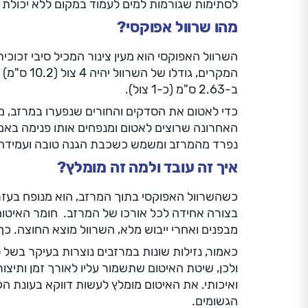
לסתימות שגורמות למים לעמוד במקום ללא יכולת נ
מהו שרוול אפוקסי?
השרוול האפוקסי הוא מעין צינור המכיל סיבי זכוכית
המקרים, גוד
ב-2.63 ס"מ (כ-1 צול).
כדי לאטום את הסדקים והחורים שנפערו במרזב, מ
האחרונה שרוצים לאטום ומנפחים אותו פנימה באמצ
נפרד מהמרזב ומשמש כשכבת הגנה טובה ועמידה בפ
איך זה עובד ולמה זה מומלץ?
כשהשרוול האפוקסי בתוך המרזב, הוא מנופח בעזרת 
בצורה אחידה לכל אורכו של המרזב. חומר האיטום
מבפנים ואחרי ייבוש מלא, השרוול מוצא החוצה. כ
כאמור, נזילות שונות במרזבים נוצרות בעיקר בשל
ולכן, שיטת האיטום שתשמור עליו לאורך זמן ותיצו
ואיכותי. את האיטום מומלץ לעשות דווקא בעונת הקי
הגשומים.