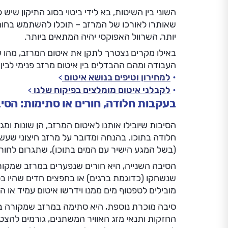
השוני בין השיטות, בא לידי ביטוי בסוג התיקון שיש
שאותרו לאורכו של המרזב – תוכלו להשתמש בחומר ס
יותר, השרוול האפוקסי יהיה המתאים ביותר.
באילו מקרים נצטרך לתקן את איטום המרזב, מהו שר
העבודה ומהם ההבדלים בין איטום מרזב פנימי לבין
למחירון וטיפים בנושא איטום
לקבלני איטום מומלצים בפיקוח שלנו
בעקבות חלודה, חורים או סתימות: הסי
הסיבות שיובילו אותנו לאיטום המרזב, הן שונות ו
חלודה בתוכו. בהנחה ומדובר על מרזב חיצוני שעשו
(בשל המגע הישיר עם המים בתוכו), שתגרום לחורי
הסיבה השנייה, היא חורים שנפערים במרזב שמקור
שנשחקו (כדוגמת ברגים) או בחפצים חדים שהיו בס
מובילים לטפטוף מים ממנו וידרשו איטום עמיד או
סיבה מוכרת נוספת, היא סתימה במרזב שמקורה בני
החזקות ותנאי מזג האוויר המשתנים, גורמים להצטב