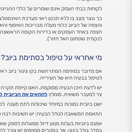
לקוחות בבתי העסק אינם שומרים על כללי ההגיינה 
כך נוצר מצב בו ללא תכנון ראוי מערכת האינסטל
והצפה של הביוב כלפי מעלה מבריכות האיסוף והאפ
הצפה באחד העסקים או בדירות הקומה הראשונה (כ
לנקודת שסתום האל חזור).
מי אחראי על טיפול בסתימת ביוב?
אם מדובר בסתימה המתרחשת בקו צינור ביוב רא
לטיפול בבעיה היא של העירייה.
יש לדעת היכן הבעיה ממוקמת, האם קיימת תקרה נ
צר למעבר משאית, מומלץ
להתאים את הביובית ל
ישנן ביובית נמוכות במיוחד שיכולות לתת מענה לכך 
התאמת המשאבה לגודל הבעיה: יש חשיבות רבה לסו
אמנם ביוביות בעלות מנוע דיזל מסוגלות לספק ש
בסדר גודל בינוני, אך במקרים מסוימים יש צורך 