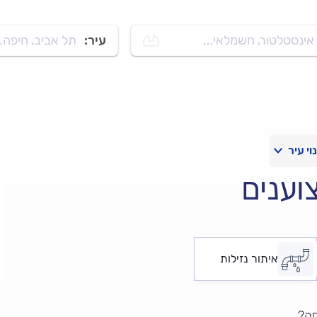
אינסטלטור, חשמלאי...
עיר:
תל אביב, חיפה..
וענים
איתור נזילות
סה?