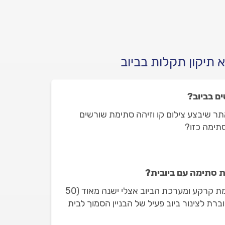
עבורכם את כל מה שחשוב
לדעת.
 תיקון תקלות בביוב
ם בביוב?
תר שיבצע צילום קו וזיהה סתימת שורשים
סתימה כזו?
 סתימה עם ביובית?
שלום, אני גר בבניין ישן בקומת קרקע ומערכת הביוב אצלי ישנה מאוד (50
ברת לצינור ביוב פעיל של הבניין הסמוך לבית
 הסמוך נשפכת לשם וסותמת את הביוב אצלי