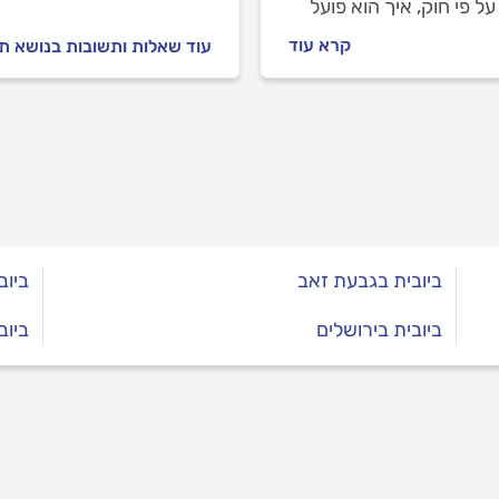
על פי חוק, איך הוא פועל
בחצר. הזמנתי כבר ביובית ל
 הוא קריטי לעסקים? למדו
לשלם לביובית 700 שח כל שבוע זה יקר לי מאוד, מה עושים במצב כזה?
קרא עוד
עוד שאלות ותשובות בנושא תי
הליך השאיבה הנכון,
תדירות התחזוקה (כל 3
ם) וחשיבות אישור הפינוי
י.
ביובית בגבעת זאב
ביוב
ביובית בירושלים
ביוב