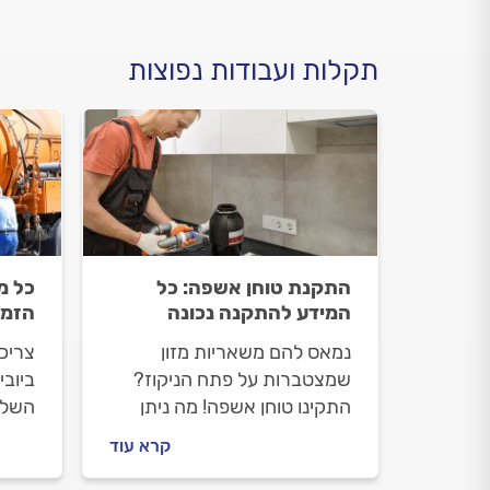
תקלות ועבודות נפוצות
התקנת טוחן אשפה: כל
כל מ
המידע להתקנה נכונה
הזמנ
נמאס להם משאריות מזון
צריכ
שמצטברות על פתח הניקוז?
ביובי
התקינו טוחן אשפה! מה ניתן
השלב
לטחון איתו ומה אסור, איך
שמזמי
קרא עוד
מתנהלים עם טוחן אשפה ואילו
לבדוק
פעולות תחזוקה חשוב לעשות?
שירות