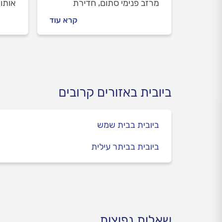
מרזב פנימי סתום, חדירת
אותו 
שורשים וליקויי תכנון - מדריך
ולמה
קרא עוד
שמסביר את הגורמים
על ת
והפתרונות למניעת הצפות
בחורף
חודשי
הרשמ
ביובית באזורים קרובים
ביובית בבית שמש
ביובית בביתר עילית
שאלות נפוצות