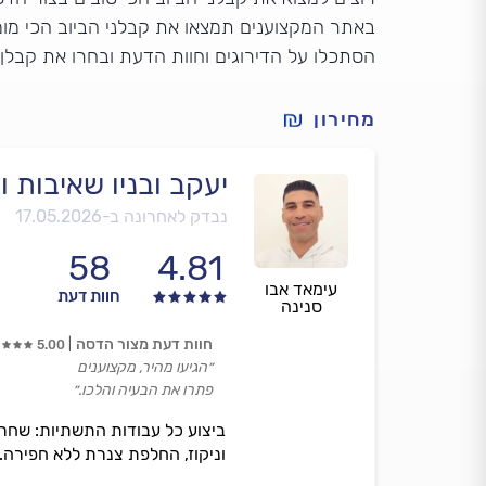
באתר המקצוענים תמצאו את קבלני הביוב הכי מומ
הסתכלו על הדירוגים וחוות הדעת ובחרו את קבלן
מחירון
יעקב ובניו שאיבות 
נבדק לאחרונה ב-
17.05.2026
58
4.81
עימאד אבו
חוות דעת
סנינה
חוות דעת מצור הדסה
5.00
״הגיעו מהיר, מקצוענים
פתרו את הבעיה והלכו.״
ביצוע כל עבודות התשתיות: שחרור ס
וניקוז, החלפת צנרת ללא חפירה. שירות בכל הא