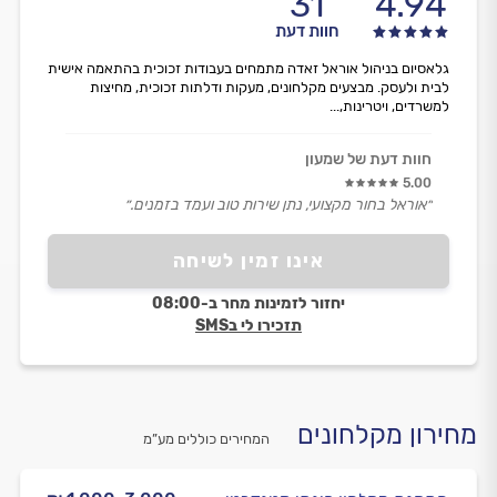
31
4.94
חוות דעת
גלאסיום בניהול אוראל זאדה מתמחים בעבודות זכוכית בהתאמה אישית
לבית ולעסק. מבצעים מקלחונים, מעקות ודלתות זכוכית, מחיצות
למשרדים, ויטרינות,...
חוות דעת של שמעון
5.00
״אוראל בחור מקצועי, נתן שירות טוב ועמד בזמנים.״
אינו זמין לשיחה
יחזור לזמינות מחר ב-08:00
תזכירו לי בSMS
מחירון מקלחונים
המחירים כוללים מע”מ