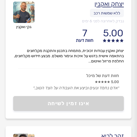
יצחק ואקנין
נבדק לאחרונה לפני 6 ימים
גקי ואקנין
7
5.00
חוות דעת
יצחק ואקנין עבודות זכוכית, מתמחה בתכנון והתקנת מקלחונים
בהתאמה אישית בדגש על איכות וגימור מושלם. מבצע חידוש מקלחונים,
החלפת פרזול ואיטום...
חוות דעת של מיכל
5.00
״אדם נחמד ונעים וביצע את העבודה על הצד הטוב.״
אינו זמין לשיחה
זהר לביא