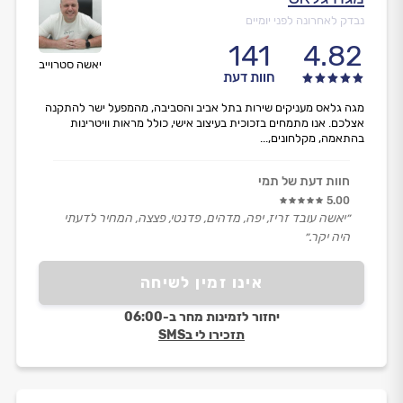
נבדק לאחרונה לפני יומיים
141
4.82
יאשה סטרוייב
חוות דעת
מגה גלאס מעניקים שירות בתל אביב והסביבה, מהמפעל ישר להתקנה
אצלכם. אנו מתמחים בזכוכית בעיצוב אישי, כולל מראות וויטרינות
בהתאמה, מקלחונים,...
חוות דעת של תמי
5.00
״יאשה עובד זריז, יפה, מדהים, פדנטי, פצצה, המחיר לדעתי
היה יקר.״
אינו זמין לשיחה
יחזור לזמינות מחר ב-06:00
תזכירו לי בSMS