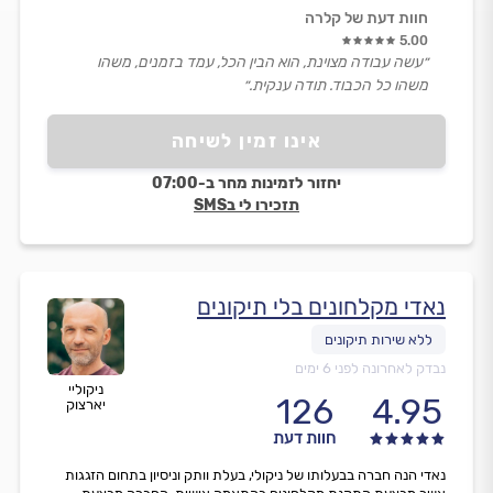
חוות דעת של קלרה
5.00
״עשה עבודה מצוינת, הוא הבין הכל, עמד בזמנים, משהו
משהו כל הכבוד. תודה ענקית.״
אינו זמין לשיחה
יחזור לזמינות מחר ב-07:00
תזכירו לי בSMS
נאדי מקלחונים בלי תיקונים
נבדק לאחרונה לפני 6 ימים
ניקוליי
126
4.95
יארצוק
חוות דעת
נאדי הנה חברה בבעלותו של ניקולי, בעלת וותק וניסיון בתחום הזגגות