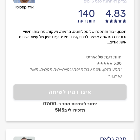
נבדק לאחרונה לפני 3 ימים
ארז קפלוטו
140
4.83
חוות דעת
תכנון, ייצור והתקנה של מקלחונים, מראות, מעקות, מחיצות וחיפויי
זכוכית בהתאמה אישית לפרויקטים ויחידים עם ניסיון של עשור. שירות
אישי, אדיב...
חוות דעת של איריס
5.00
״הגיע בזמן, עשה עבודה יפה ונקייה-היה מקסים, מאוד
מרוצה.״
אינו זמין לשיחה
יחזור לזמינות מחר ב-07:00
תזכירו לי בSMS
מגה גלאס