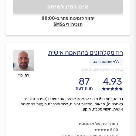
אינו זמין לשיחה
יחזור לזמינות מחר ב-08:00
תזכירו לי בSMS
רוז מקלחונים בהתאמה אישית
נבדק לאחרונה לפני 3 ימים
רמי לוז
87
4.93
חוות דעת
רוז מקלחונים 8 מ'מ בהתאמה אישית, אמבטיונים (סגירת זכוכית
לאמבטיה), מראות, מחיצות זכוכית, ייצור והרכבת מעקות בהתאמה
אישית, חיפויי מטבח, תיקון...
חוות דעת של אנסטסיה
5.00
״רם מקצוען, עומד בזמנים, נחמד.״