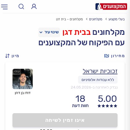
בעלי מקצוע
מקלחונים
מקלחונים - בית דגן
תחום:
אינסטלטור, חשמלאי…
תחום
מקלחונים
בבית דגן
עם הפיקוח של המקצוענים
עיר:
תל אביב, חיפה…
עיר
מחירון
מיון
זכוכיות ישראל
נבדק לאחרונה ב-
24.05.2026
דודו בן דהן
18
5.00
חוות דעת
אינו זמין לשיחה