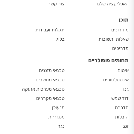
האפליקציה שלנו
צור קשר
תוכן
מחירונים
תקלות ועבודות
שאלות ותשובות
בלוג
מדריכים
תחומים פופולריים
איטום
טכנאי מזגנים
אינסטלטורים
טכנאי מחשבים
גנן
טכנאי מערכות אזעקה
דוד שמש
טכנאי מקררים
הדברה
מנעולן
הובלות
מסגריות
זגג
נגר