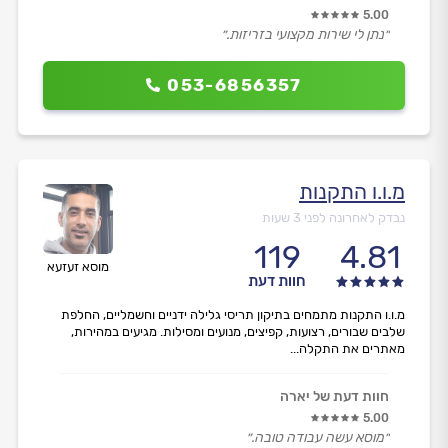
5.00
״נתן לי שירות מקצועי בזריזות.״
053-6856357
מ.ו.ו התקנות
נבדק לאחרונה לפני 3 שעות
119
4.81
מוסא זעזעא
חוות דעת
מ.ו.ו התקנות מתמחים בתיקון תריסי גלילה ידניים וחשמליים, החלפת
שלבים שבורים, רצועות, קפיצים, מנועים ומסילות. מגיעים במהירות,
מאתרים את התקלה...
חוות דעת של יארה
5.00
״מוסא עשה עבודה טובה.״