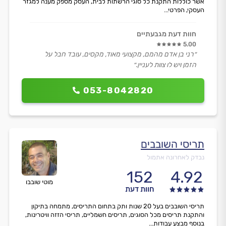
אשר כוללות התקנת כל סוגי הרשתות לבית, העסק מספק מענה למגזר
העסקי, הפרטי...
חוות דעת מגבעתיים
5.00
״רני בן אדם מהמם, מקצועי מאוד, מקסים, עובד חבל על
הזמן ויש לו צוות לעניין.״
053-8042820
תריסי השובבים
נבדק לאחרונה אתמול
152
4.92
מוטי שובבו
חוות דעת
תריסי השובבים בעל 20 שנות ותק בתחום התריסים, מתמחה בתיקון
והתקנת תריסים מכל הסוגים, תריסים חשמליים, תריסי הזזה וויטרינות,
בנוסף מבצע עבודות...