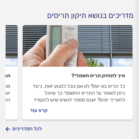
מדריכים בנושא תיקון תריסים
איך לתחזק תריס חשמלי?
תריס 
כל תריס בא יומו? לא אם נוכל למנוע זאת. כיצד
מעבר 
ניתן לשמור על התריס החשמלי כך שיוכל
ישפר 
להאריך ימים? ישנם מספר דגשים שיש להקפיד
התריס
עליהם בתריסים חשמליים. הנה המלצותינו
שונים
קרא עוד
עבורכם.
התקנת
התשוב
לכל המדריכים