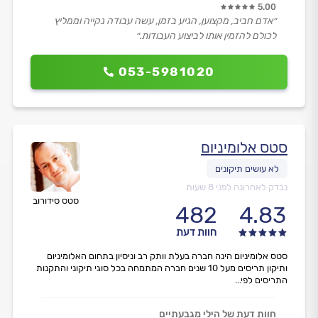
5.00
״אדם חביב, מקצוען, הגיע בזמן, עשה עבודה נקייה וממליץ
לכולם להזמין אותו לביצוע העבודות.״
053-5981020
סטס אלומיניום
נבדק לאחרונה לפני 8 שעות
סטס סידורוב
482
4.83
חוות דעת
סטס אלומיניום הינה חברה בעלת וותק רב וניסיון בתחום האלומיניום
ותיקון תריסים מעל 10 שנים חברה המתמחה בכל סוגי תיקוני והתקנות
התריסים לפי...
חוות דעת של הילי מגבעתיים