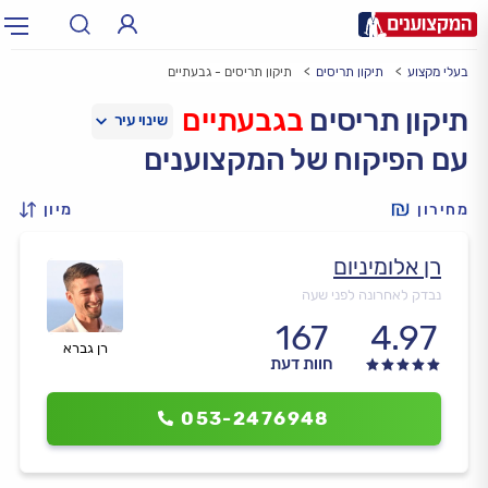
בעלי מקצוע
תיקון תריסים
תיקון תריסים - גבעתיים
תחום:
אינסטלטור, חשמלאי…
תחום
תיקון תריסים
בגבעתיים
עם הפיקוח של המקצוענים
עיר:
תל אביב, חיפה…
עיר
מחירון
מיון
רן אלומיניום
נבדק לאחרונה לפני שעה
167
4.97
רן גברא
חוות דעת
053-2476948