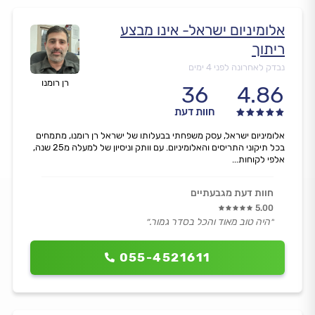
אלומיניום ישראל- אינו מבצע
ריתוך
נבדק לאחרונה לפני 4 ימים
רן רומנו
36
4.86
חוות דעת
אלומיניום ישראל, עסק משפחתי בבעלותו של ישראל רן רומנו, מתמחים
בכל תיקוני התריסים והאלומיניום. עם וותק וניסיון של למעלה מ25 שנה,
אלפי לקוחות...
חוות דעת מגבעתיים
5.00
״היה טוב מאוד והכל בסדר גמור.״
055-4521611