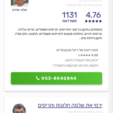
נבדק לאחרונה לפני 8 שעות
אלוני אהרון
1131
4.76
חוות דעת
מתמחים בתיקון כל סוגי התריסים: תריסים חשמליים, תריסי גלילה,
תריסים ידניים, החלפת מנועים לתריסים חשמליים, חלונות, חלון ממ'ד,
תיקון נזילות מים...
חוות דעת של רחל מגבעתיים
4.00
״ביצע את העבודה היטב.
הקשיב מה אני מבקשת והשתדל.״
053-8042844
ירמי את שלמה חלונות ותריסים
נבדק לאחרונה לפני 3 ימים