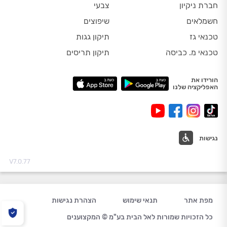
חברת ניקיון
צבעי
חשמלאים
שיפוצים
טכנאי גז
תיקון גגות
טכנאי מ. כביסה
תיקון תריסים
הורידו את
האפליקציה שלנו
נגישות
V7.0.77
מפת אתר
תנאי שימוש
הצהרת נגישות
כל הזכויות שמורות לאל הבית בע"מ © המקצוענים