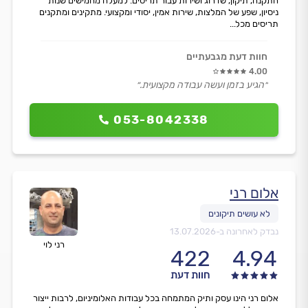
התקנה, תיקון, שדרוג ושירות עבור תריסים. למעלה מחמישים שנות
ניסיון, שפע של המלצות, שירות אמין, יסודי ומקצועי. מתקינים ומתקנים
תריסים מכל...
חוות דעת מגבעתיים
4.00
״הגיע בזמן ועשה עבודה מקצועית.״
053-8042338
אלום רני
נבדק לאחרונה ב-
13.07.2026
רני לוי
422
4.94
חוות דעת
אלום רני הינו עסק ותיק המתמחה בכל עבודות האלומיניום, לרבות ייצור