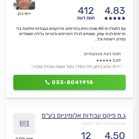
412
4.83
ירמי כהן
חוות דעת
עם למעלה מ-40 שנות ניסיון בתריסים, פרויקטים בעבודות וחלונות בלי
תריסים לבתי עסק. מומחים לכלל התריסים ולתריסי גלילה חשמליים
בפרט, רשתות וכל...
חוות דעת מגבעתיים
5.00
״ירמי הגיע בזמן, היה בסדר גמור ועשה עבודה טובה.״
053-8041918
ג.מ פיקס עבודות אלומיניום בע״מ
נבדק לאחרונה לפני 7 שעות
12
4.50
אשר מלכה