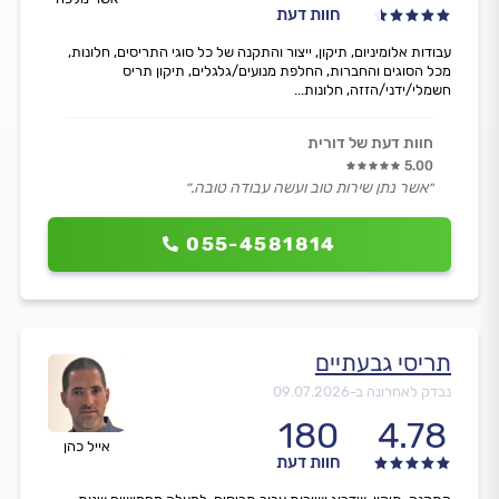
חוות דעת
עבודות אלומיניום, תיקון, ייצור והתקנה של כל סוגי התריסים, חלונות,
מכל הסוגים והחברות, החלפת מנועים/גלגלים, תיקון תריס
חשמלי/ידני/הזזה, חלונות...
חוות דעת של דורית
5.00
״אשר נתן שירות טוב ועשה עבודה טובה.״
055-4581814
תריסי גבעתיים
נבדק לאחרונה ב-
09.07.2026
180
4.78
אייל כהן
חוות דעת