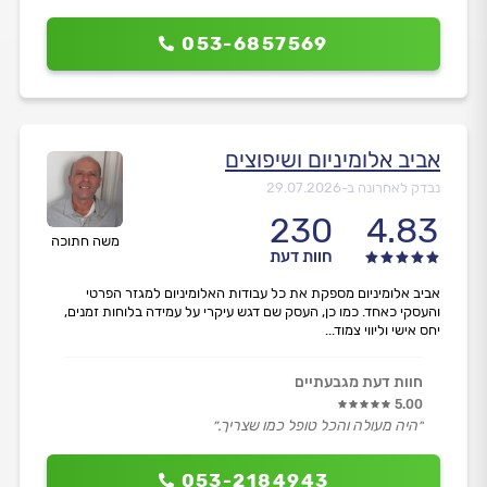
053-6857569
אביב אלומיניום ושיפוצים
נבדק לאחרונה ב-
29.07.2026
230
4.83
משה חתוכה
חוות דעת
אביב אלומיניום מספקת את כל עבודות האלומיניום למגזר הפרטי
והעסקי כאחד. כמו כן, העסק שם דגש עיקרי על עמידה בלוחות זמנים,
יחס אישי וליווי צמוד...
חוות דעת מגבעתיים
5.00
״היה מעולה והכל טופל כמו שצריך.״
053-2184943