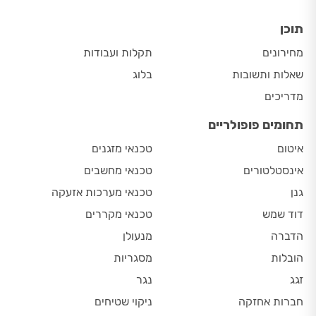
תוכן
מחירונים
תקלות ועבודות
שאלות ותשובות
בלוג
מדריכים
תחומים פופולריים
איטום
טכנאי מזגנים
אינסטלטורים
טכנאי מחשבים
גנן
טכנאי מערכות אזעקה
דוד שמש
טכנאי מקררים
הדברה
מנעולן
הובלות
מסגריות
זגג
נגר
חברות אחזקה
ניקוי שטיחים