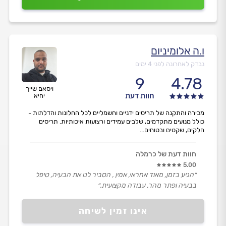
ו.ה אלומיניום
נבדק לאחרונה לפני 4 ימים
9
4.78
ויסאם שייך
חוות דעת
יחיא
מכירה והתקנה של תריסים ידניים וחשמליים לכל החלונות והדלתות -
כולל מנועים מתקדמים, שלבים עמידים ורצועות איכותיות. תריסים
חלקים, שקטים ובטוחים...
חוות דעת של כרמלה
5.00
״הגיע בזמן, מאוד אחראי, אמין , הסביר לנו את הבעיה, טיפל
בבעיה ופתר מהר, עבודה מקצועית.״
אינו זמין לשיחה