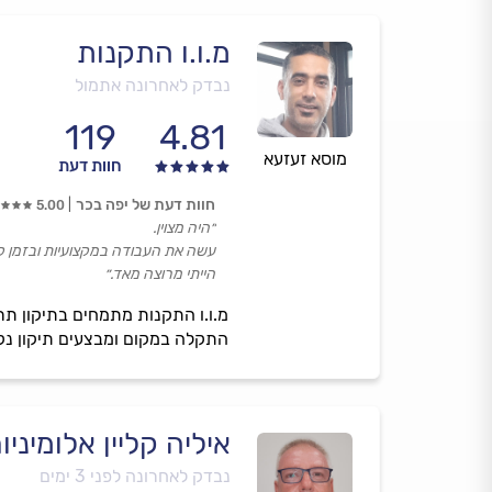
מ.ו.ו התקנות
נבדק לאחרונה אתמול
119
4.81
מוסא זעזעא
חוות דעת
חוות דעת של יפה בכר
5.00
״היה מצוין.
עשה את העבודה במקצועיות ובזמן ק
הייתי מרוצה מאד.״
מ.ו.ו התקנות מתמחים בתיקון תרי
התקלה במקום ומבצעים תיקון נקי
איליה קליין אלומיניו
נבדק לאחרונה לפני 3 ימים