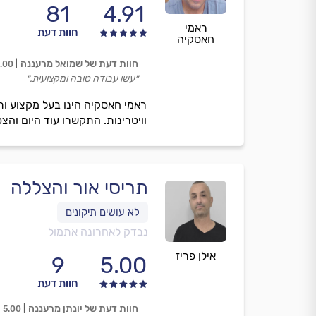
81
4.91
ראמי
חוות דעת
חאסקיה
חוות דעת של שמואל מרעננה
.00
״עשו עבודה טובה ומקצועית.״
ראמי חאסקיה הינו בעל מקצוע ות
וויטרינות. התקשרו עוד היום והצ
תריסי אור והצללה
נבדק לאחרונה אתמול
אילן פריז
9
5.00
חוות דעת
חוות דעת של יונתן מרעננה
5.00