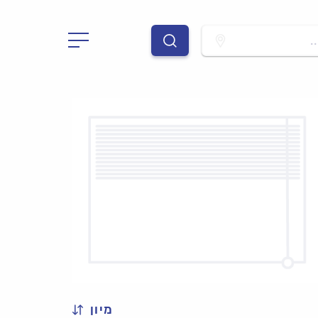
.
מיון