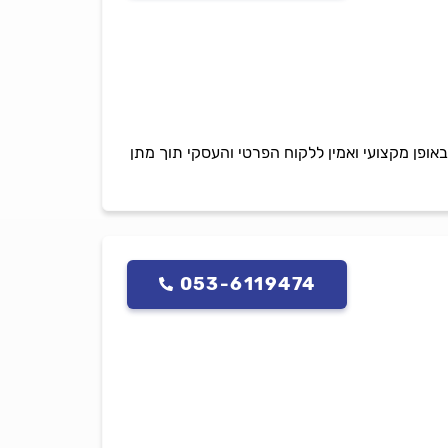
ם, החלפת מנועים לחלונות חשמליים, מעניקים שירות 24 שעות ביממה באופן מקצועי ואמין ללקוח הפרטי והעסקי תוך מתן
053-6119474