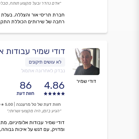
״אדם נהדר ובעל מקצוע תותח, סבלני
חברת תריסי אור והצללה, בעלת מ
רחבה של שירותים הכוללת התקנה ו
דודי שמיר עבודות אל
נבדק לאחרונה אתמול
דודי שמיר
86
4.86
חוות דעת
חוות דעת של טל מרעננה
5.00
״הגיע בזמן, היה מקצועי ושרותי.״
דודי שמיר עבודות אלומיניום, מת
ומדויק, עם דגש על איכות גבוהה