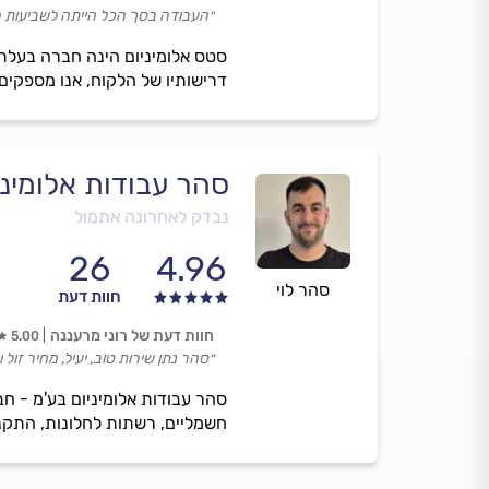
״העבודה בסך הכל הייתה לשביעות רצ
דרישותיו של הלקוח, אנו מספקים
סהר עבודות אלומיני
נבדק לאחרונה אתמול
26
4.96
סהר לוי
חוות דעת
חוות דעת של רוני מרעננה
5.00
״סהר נתן שירות טוב, יעיל, מחיר זול ו
סהר עבודות אלומיניום בע'מ - ח
חשמליים, רשתות לחלונות, התקנות