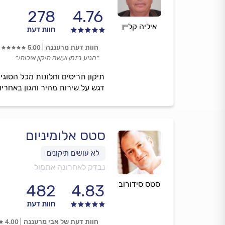
278
4.76
איליה קליין
חוות דעת
חוות דעת מרעננה
5.00
״הגיע בזמן ועשה תיקון איכותי.״
דגש על שירות מהיר והגון באחריו
סטס אלומיניום
נבדק לאחרונה אתמול
סטס סידורוב
482
4.83
חוות דעת
חוות דעת של אבי מרעננה
4.00