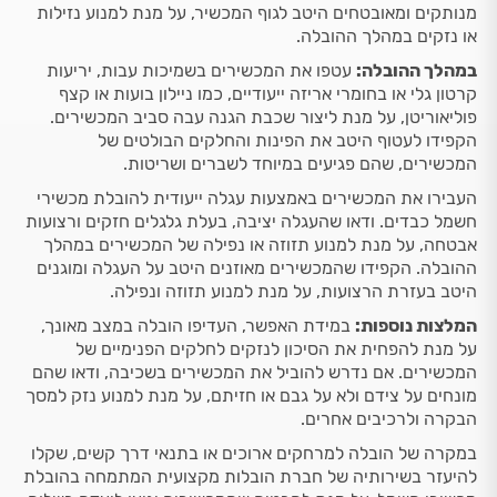
מנותקים ומאובטחים היטב לגוף המכשיר, על מנת למנוע נזילות
או נזקים במהלך ההובלה.
במהלך ההובלה:
עטפו את המכשירים בשמיכות עבות, יריעות
קרטון גלי או בחומרי אריזה ייעודיים, כמו ניילון בועות או קצף
פוליאוריטן, על מנת ליצור שכבת הגנה עבה סביב המכשירים.
הקפידו לעטוף היטב את הפינות והחלקים הבולטים של
המכשירים, שהם פגיעים במיוחד לשברים ושריטות.
העבירו את המכשירים באמצעות עגלה ייעודית להובלת מכשירי
חשמל כבדים. ודאו שהעגלה יציבה, בעלת גלגלים חזקים ורצועות
אבטחה, על מנת למנוע תזוזה או נפילה של המכשירים במהלך
ההובלה. הקפידו שהמכשירים מאוזנים היטב על העגלה ומוגנים
היטב בעזרת הרצועות, על מנת למנוע תזוזה ונפילה.
המלצות נוספות:
במידת האפשר, העדיפו הובלה במצב מאונך,
על מנת להפחית את הסיכון לנזקים לחלקים הפנימיים של
המכשירים. אם נדרש להוביל את המכשירים בשכיבה, ודאו שהם
מונחים על צידם ולא על גבם או חזיתם, על מנת למנוע נזק למסך
הבקרה ולרכיבים אחרים.
במקרה של הובלה למרחקים ארוכים או בתנאי דרך קשים, שקלו
להיעזר בשירותיה של חברת הובלות מקצועית המתמחה בהובלת