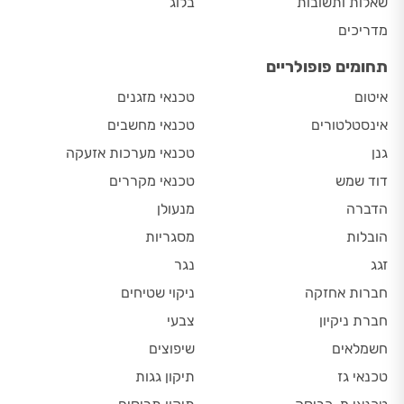
שאלות ותשובות
בלוג
מדריכים
תחומים פופולריים
איטום
טכנאי מזגנים
אינסטלטורים
טכנאי מחשבים
גנן
טכנאי מערכות אזעקה
דוד שמש
טכנאי מקררים
הדברה
מנעולן
הובלות
מסגריות
זגג
נגר
חברות אחזקה
ניקוי שטיחים
חברת ניקיון
צבעי
חשמלאים
שיפוצים
טכנאי גז
תיקון גגות