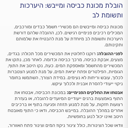
הובלת מכונת כביסה ומייבש: היערכות
ותשומת לב
מכונות כביסה ומייבשים הם מכשירי חשמל כבדים ומורכבים,
המכילים רכיבים פנימיים רגישים. לכן, ההובלה שלהם דורשת
היערכות ותשומת לב מיוחדת על מנת להבטיח את שלמותם
ותקינותם.
לפני ההובלה:
רוקנו לחלוטין את המכשירים מכל תכולה: בגדים,
מצעים, אבקת כביסה, מרכך כביסה וכדומה. לאחר מכן, נתקו את
המכשירים מהחשמל ומאספקת המים. כעת, נקו היטב את התוף,
הגומיות, הפילטרים ופתח יציאת המים, על מנת למנוע הצטברות
לכלוך, עובש וריחות לא נעימים. במידת הצורך, השתמשו בחומר
ניקוי ייעודי להסרת אבנית ולכלוך עיקש.
אבטחו את החלקים הפנימיים:
במכונת הכביסה, אבטחו את
התוף באמצעות ברגים ייעודיים המיועדים להובלה, או בעזרת
רצועות חזקות, על מנת למנוע תזוזה ופגיעה בתוף או ברכיבים
אחרים במהלך ההובלה. במייבש הכביסה, ודאו כי התוף מאובטח
היטב ואינו יכול לנוע בחופשיות.
וודאו שכל הצינורות, כולל צינור ניקוז המים וצינור פתח האוורור,