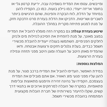
ומייבשים, עטפו את המדיח בשמיכה עבה, יריעת קרטון גלי או
בחומר אריזה ייעודי, כמו ניילון בועות. כמו כן, הקפידו להגן
במיוחד על הדלת, לוח הבקרה והפינות, שהם הרגישים ביותר
לשברים ושריטות. הדביקו את הדלת בעזרת סרט הדבקה חזק,
על מנת למנוע פתיחה מקרית במהלך ההובלה.
שינוע בעזרת עגלה:
גם במקרה הזה מומלץ להוביל את המדיח
במצב מאונך, על מנת להפחית את הסיכון לנזילות מים ולנזק
לחלקים הפנימיים. השתמשו בעגלה ייעודית להובלת מכשירי
חשמל כבדים, בעלת גלגלים חזקים ורצועות אבטחה. ודאו
שהמדיח מאוזן היטב על העגלה ומוגן היטב מפני תזוזה ונפילה
בעזרת הרצועות.
המלצות נוספות:
במידת האפשר, העדיפו להוביל את המדיח ברכב סגור, על מנת
להגן עליו מפני פגעי מזג האוויר. אם אתם מובילים את המדיח
בעצמכם, הקפידו על נהיגה זהירה והימנעו מתאוצות ובלימות
פתאומיות. במקרה של הובלה למרחקים ארוכים או בתנאי דרך
קשים, שקלו להיעזר בשירותיה של חברת הובלות מקצועית
המתמחה בהובלת מכשירי חשמל.