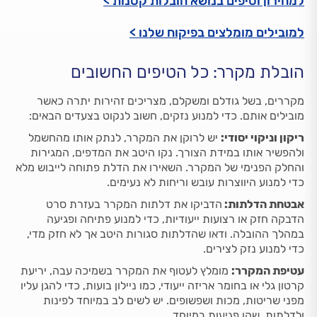
למחירון וטיפים בנושא הובלות קטנות >
למובילים מומלצים בפיקוח שלנו >
הובלת מקרר: כל הטיפים החשובים
מקררים, בשל גודלם ומשקלם, מצריכים זהירות יתרה כאשר
מובילים אותם. כדי למנוע נזקים, חשוב לנקוט בצעדים הבאים:
ריקון וניקוי יסודי:
יש לרוקן את המקרר, לנתק אותו מהחשמל
ולהפשיר אותו במידת הצורך. נקו היטב את המדפים, המגירות
והחלק הפנימי של המקרר. השאירו את הדלת פתוחה לייבוש מלא
כדי למנוע היווצרות עובש וריחות לא נעימים.
אבטחת הדלתות:
הדביקו את דלתות המקרר בעזרת סרט
הדבקה חזק או רצועות ייעודיות, כדי למנוע פתיחה ופגיעה
במהלך ההובלה. ודאו שהדלתות סגורות היטב אך לא חזק מדי,
כדי למנוע נזק לצירים.
עטיפת המקרר:
מומלץ לעטוף את המקרר בשמיכה עבה, יריעת
קרטון גלי או בחומר אריזה ייעודי, כמו ניילון בועות, כדי להגן עליו
מפני שריטות, מכות ושפשופים. יש לשים לב במיוחד לפינות
ולדלתות, שהן פגיעות במיוחד.