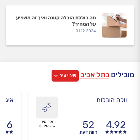
מה כוללת הובלה קטנה ואיך זה משפיע
על המחיר?
01.12.2024
מובילים
בתל אביב
שינוי עיר
וולה הובלות
איגור
.96
52
4.92
ולדימיר
שוביטידזה
חוות דעת