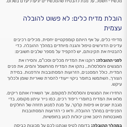
מכשירי חשמל, על מנת להבטיח שהמכשירים יגיעו ליעדם בשלום.
הובלת מדיח כלים: לא פשוט להובלה
עצמית
מדיחי כלים, על אף היותם קומפקטיים יחסית, מכילים רכיבים
עדינים הדורשים טיפול והגנה מיוחדים במהלך ההובלה. כדי
להבטיח את תקינותם, יש להקפיד על מספר שלבים חשובים:
לפני ההובלה:
רוקנו את המדיח מכלים וסכו"ם, והסירו את
המגשים והסלסלות., נתקו את המדיח מהחשמל והמים, את פנים
המדיח, כולל המסננים, הזרועות המסתובבות והדפנות. במידת
הצורך, השתמשו בחומר ניקוי ייעודי להסרת שאריות שומן ולכלוך
עיקש.
החזירו את המגשים והסלסלות למקומם, אך השאירו אותם ריקים.
מלאו את המדיח בחומרי ריפוד רכים, כמו נייר עיתון מקומט, בדי
מגבת ישנים או פיסות קלקר, על מנת למנוע תזוזה של החלקים
הפנימיים במהלך ההובלה. ודאו כי הזרועות המסתובבות
מאובטחות היטב ואינן יכולות לנוע בחופשיות.
במהלך ההובלה:
בדומה לטיפ שנתנו לכם על מכונות כביסה