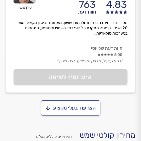
763
4.83
ערן ששון
חוות דעת
מקור הדוד הינה חברה הנהלת ערן ששון, בעל וותק וניסיון מקצועי מעל
20 שנים , מומחה התקנת כל סוגי דודי השמש והחשמל, התמחות
במערכות סולאריות,...
חוות דעת של יוסי
5.00
״נחמד, יעיל, מדויק ומקצוען-היה מצוין.״
אינו זמין לשיחה
הצג עוד בעלי מקצוע
מחירון קולטי שמש
המחירים כוללים מע”מ