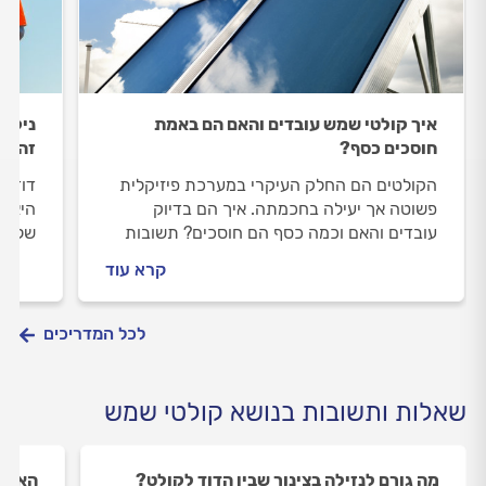
איך קולטי שמש עובדים והאם הם באמת
ניקוי
חוסכים כסף?
זה?
הקולטים הם החלק העיקרי במערכת פיזיקלית
דוד ה
פשוטה אך יעילה בחכמתה. איך הם בדיוק
היא ב
עובדים והאם וכמה כסף הם חוסכים? תשובות
של פע
בהמשך.
נלמד 
קרא עוד
שיסיי
מצוין.
לכל המדריכים
שאלות ותשובות בנושא קולטי שמש
מה גורם לנזילה בצינור שבין הדוד לקולט?
האם ה