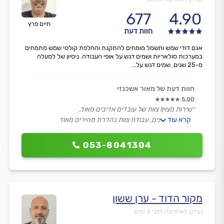
677
4.90
חיים פרץ
חוות דעת
אגם דודי שמש וחשמל מומחים להתקנת והחלפת קולטי שמש מתמחים
במערכות סולאריות ושמים דגש על אופי העבודה. ניסיון של למעלה
מ-25 שנים. שמים דגש על...
חוות דעת של מאור אשכנזי
5.00
״שירות מצוין! צוות של עובדים אדיבים מאוד,
קרא עוד
חייכנים, חרוצים, עבודת צוות נהדרת מהירים מאוד
ומקצועיים, עבודה נקייה מאוד, שלבי תכנון וביצוע כולל
בדיקות בצורה מעולה, מאוד ממליץ ובהחלט אזמין אותם שוב
053-8041304
בעתיד.״
מקור הדוד - ערן ששון
נבדק לאחרונה לפני 3 ימים