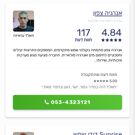
אנרגיה צפון
נבדק לאחרונה אתמול
117
4.84
חאלד עזאיזה
חוות דעת
אנרגיה צפון מתמחה בקולטי שמש מתקדמים, המספקים פתרונות יעילים
וחסכוניים לחימום מים ואנרגיה סולארית. החברה מציעה מגוון מערכות
איכותיות, שירותי...
חוות דעת שהתקבלה
5.00
״חאלד היה בסדר גמור, ישר, הוגן ונחמד מאוד.״
053-4323121
Sunrise דודי שמש