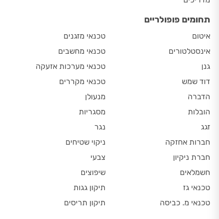
תחומים פופולריים
איטום
טכנאי מזגנים
אינסטלטורים
טכנאי מחשבים
גנן
טכנאי מערכות אזעקה
דוד שמש
טכנאי מקררים
הדברה
מנעולן
הובלות
מסגריות
זגג
נגר
חברות אחזקה
ניקוי שטיחים
חברת ניקיון
צבעי
חשמלאים
שיפוצים
טכנאי גז
תיקון גגות
טכנאי מ. כביסה
תיקון תריסים