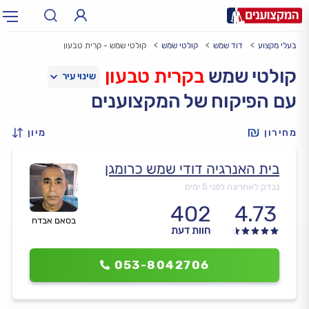
בעלי מקצוע
דוד שמש
קולטי שמש
קולטי שמש - קרית טבעון
תחום:
אינסטלטור, חשמלאי…
תחום
קולטי שמש
בקרית טבעון
עם הפיקוח של המקצוענים
עיר:
תל אביב, חיפה…
עיר
מחירון
מיון
בית האנרגיה דודי שמש כרומגן
נבדק לאחרונה לפני 5 ימים
402
4.73
בסאם אבדח
חוות דעת
053-8042706