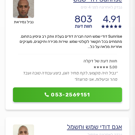
נבדק לאחרונה לפני 4 ימים
803
4.91
נביל נמיראת
חוות דעת
Sunrise דודי שמש הינה חברת דודים בעלת וותק רב וניסיון בתחום.
מתמחים בכל הקשור לקולטי שמש. שירות מכירה ותיקונים, מעניקים
אחריות מלאה על כל...
חוות דעת של דקלה
5.00
״נביל היה מקצועי, לקח מחיר הוגן, ביצע עבודה טובה ועבד
מהר וביעילות. אני מרוצה!״
053-2569151
אגם דודי שמש וחשמל
נבדק לאחרונה אתמול