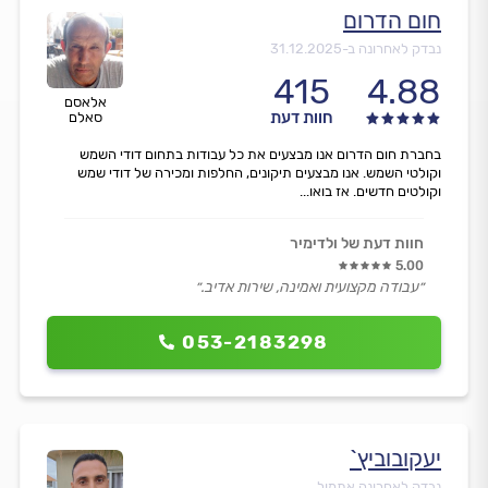
חום הדרום
נבדק לאחרונה ב-
31.12.2025
415
4.88
אלאסם
חוות דעת
סאלם
בחברת חום הדרום אנו מבצעים את כל עבודות בתחום דודי השמש
וקולטי השמש. אנו מבצעים תיקונים, החלפות ומכירה של דודי שמש
וקולטים חדשים. אז בואו...
חוות דעת של ולדימיר
5.00
״עבודה מקצועית ואמינה, שירות אדיב.״
053-2183298
יעקובוביץ`
נבדק לאחרונה אתמול