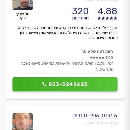
320
4.88
טל אוביץ
חוות דעת
יעקב
יעקובוביץ` דודי שמש מתמחים בהתקנה, תיקון ותחזוקה של דודי שמש
ודודי חשמל. החברה שמה דגש על שירות מקצועי ואמין ומציעה מגוון
פתרונות איכותיים...
חוות דעת של עומר
5.00
״טל יעקוביץ תותח, מקצוען, אין שירות כמו שלו, מייעץ מעבר,
עוזר ואמין.״
053-5245623
א.מיזוג אוויר ודודים
נבדק לאחרונה אתמול