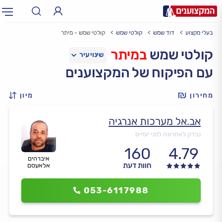
בעלי מקצוע
דוד שמש
קולטי שמש
קולטי שמש - מיתר
תחום:
אינסטלטור, חשמלאי…
תחום
קולטי שמש
במיתר
עם הפיקוח של המקצוענים
עיר:
תל אביב, חיפה…
עיר
מחירון
מיון
אב.אל מערכות אנרגיה
נבדק לאחרונה לפני יומיים
160
4.79
איברהים
חוות דעת
אלאעסם
053-6117988