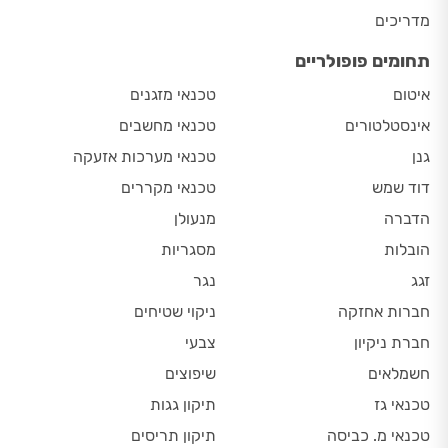
מדריכים
תחומים פופולריים
איטום
טכנאי מזגנים
אינסטלטורים
טכנאי מחשבים
גנן
טכנאי מערכות אזעקה
דוד שמש
טכנאי מקררים
הדברה
מנעולן
הובלות
מסגריות
זגג
נגר
חברות אחזקה
ניקוי שטיחים
חברת ניקיון
צבעי
חשמלאים
שיפוצים
טכנאי גז
תיקון גגות
טכנאי מ. כביסה
תיקון תריסים