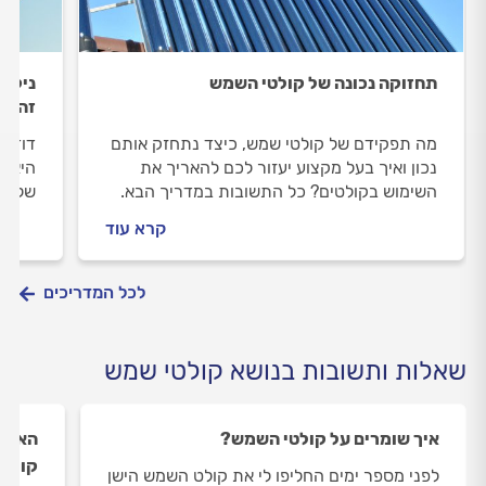
תחזוקה נכונה של קולטי השמש
ניקוי
זה?
מה תפקידם של קולטי שמש, כיצד נתחזק אותם
דוד ה
נכון ואיך בעל מקצוע יעזור לכם להאריך את
היא ב
השימוש בקולטים? כל התשובות במדריך הבא.
של פע
נלמד 
קרא עוד
שיסיי
מצוין.
לכל המדריכים
שאלות ותשובות בנושא קולטי שמש
איך שומרים על קולטי השמש?
האם ה
קולטי
לפני מספר ימים החליפו לי את קולט השמש הישן