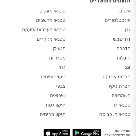
תחומים פופולריים
איטום
טכנאי מזגנים
אינסטלטורים
טכנאי מחשבים
גנן
טכנאי מערכות אזעקה
דוד שמש
טכנאי מקררים
הדברה
מנעולן
הובלות
מסגריות
זגג
נגר
חברות אחזקה
ניקוי שטיחים
חברת ניקיון
צבעי
חשמלאים
שיפוצים
טכנאי גז
תיקון גגות
טכנאי מ. כביסה
תיקון תריסים
הורידו את
האפליקציה שלנו