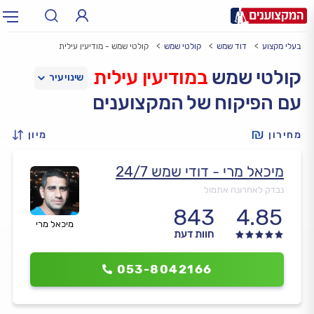
בעלי מקצוע
דוד שמש
קולטי שמש
קולטי שמש - מודיעין עילית
תחום:
אינסטלטור, חשמלאי…
תחום
קולטי שמש
במודיעין עילית
עם הפיקוח של המקצוענים
עיר:
תל אביב, חיפה…
עיר
מחירון
מיון
מיכאל מרי - דודי שמש 24/7
נבדק לאחרונה אתמול
843
4.85
מיכאל מרי
חוות דעת
053-8042166