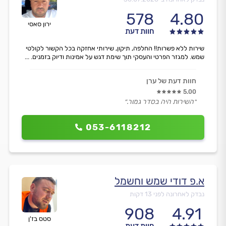
578
4.80
ירון סאסי
חוות דעת
שירות ללא פשרות!! החלפה, תיקון, שירותי אחזקה בכל הקשור לקולטי
שמש. למגזר הפרטי והעסקי תוך שימת דגש על אמינות ודיוק בזמנים. ...
חוות דעת של ערן
5.00
״השירות היה בסדר גמור.״
053-6118212
א.פ דודי שמש וחשמל
נבדק לאחרונה לפני 13 דקות
908
4.91
סטס בז'ן
חוות דעת