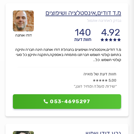
מ.ד דודים,אינסטלציה ושיפוצים
נבדק לאחרונה אתמול
140
4.92
דודו אוחנה
חוות דעת
מ.ד דודים,אינסטלציה ושיפוצים בהנהלת דודו אוחנה הינה חברה ותיקה
בתחום קולטי השמש חברתנו מתמחה באספקה,התקנה ותיקון כל סוגי
קולטי השמש. כל...
חוות דעת של מאיה
5.00
״שירות מעולה ומחיר הוגן.״
053-4695297
גבע דודי שמש