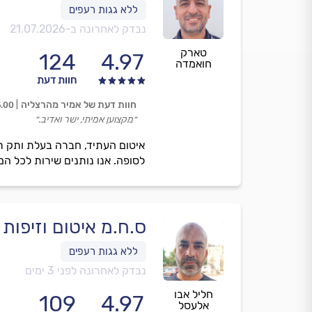
נבדק לאחרונה ב-
21.07.2026
טארק
124
4.97
חואמדה
חוות דעת
חוות דעת של אמיר מהרצליה
5.00
״מקצוען אמיתי, ישר ואדיב.״
איטום העתיד, חברה בעלת ותק רב 
לסופה. אנו נותנים שירות לכל המ
ס.ח.מ איטום וזיפות 
נבדק לאחרונה לפני 3 ימים
חליל אבו
109
4.97
אלעסל