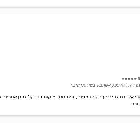
5
ם דוד, ללא ספק אשתמש בשירותיו שוב.״
מרי איטום כגון: יריעות ביטומניות, זפת חם, יציקות בט-קל. מתן אחריו
ופה.