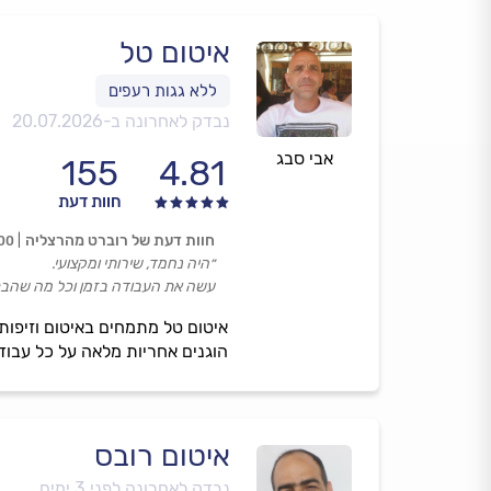
איטום טל
נבדק לאחרונה ב-
20.07.2026
אבי סבג
155
4.81
חוות דעת
חוות דעת של רוברט מהרצליה
00
״היה נחמד, שירותי ומקצועי.
עשה את העבודה בזמן וכל מה שהבט
איטום טל מתמחים באיטום וזיפות 
הוגנים אחריות מלאה על כל עבודה
איטום רובס
נבדק לאחרונה לפני 3 ימים