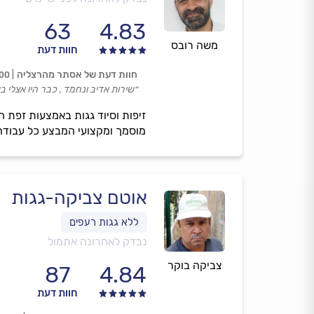
63
4.83
משה רובס
חוות דעת
חוות דעת של אסתר מהרצליה
.00
״שירות אדיב ונחמד , כבר היו אצלי ב
זיפות וסיוד גגות באמצעות זפת ח
מוסמך ומקצועי המבצע כל עבודה
אוטם צביקה-גגות
נבדק לאחרונה אתמול
צביקה בוקר
87
4.84
חוות דעת