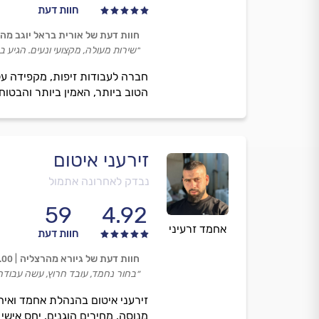
חוות דעת
חוות דעת של אורית בראל יוגב מה
״שירות מעולה, מקצועי ונעים. הגיע ב
חברה לעבודות זיפות, מקפידה על
הטוב ביותר, האמין ביותר והבטוח 
זירעני איטום
נבדק לאחרונה אתמול
59
4.92
אחמד זרעיני
חוות דעת
חוות דעת של גיורא מהרצליה
.00
״בחור נחמד, עובד חרוץ, עשה עבודה 
זירעני איטום בהנהלת אחמד ואיה
מנוסה, מחירים הוגנים, יחס אישי 