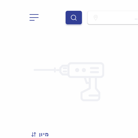
.
מיון