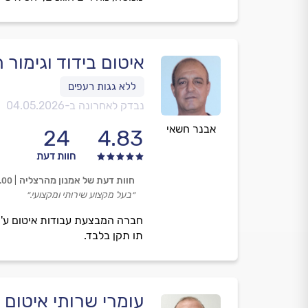
איטום בידוד וגימור 
נבדק לאחרונה ב-
04.05.2026
אבנר חשאי
24
4.83
חוות דעת
חוות דעת של אמנון מהרצליה
.00
״בעל מקצוע שירותי ומקצועי.״
חברה המבצעת עבודות איטום ע'י 
תו תקן בלבד.
עומרי שרותי איטום