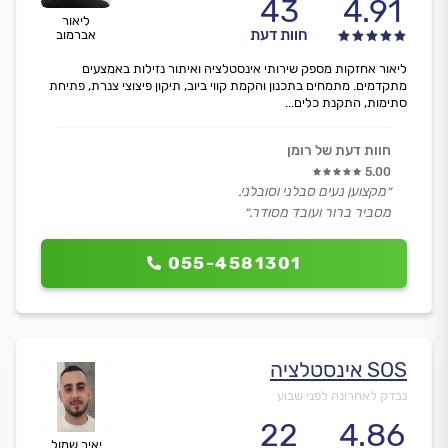
43
4.91
ליאור
חוות דעת
אברמוב
ליאור אחזקות מספק שירותי אינסטלציה ואיתור נזילות באמצעים
מתקדמים. מתמחים בתכנון והקמת קווי ביוב, תיקון פיצוצי צנרת, פתיחת
סתימות, התקנת כלים...
חוות דעת של רומן
5.00
״מקצוען נעים סבלני וסובלני.
מסביר ברור ועובד מסודר.״
055-4581301
SOS אינסטלציה
נבדק לאחרונה לפני שבוע
22
4.86
יאיר שמול