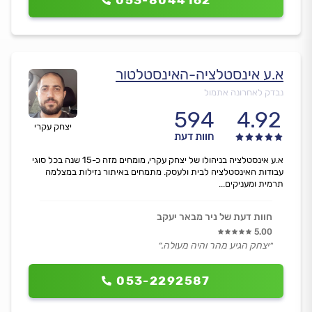
053-8044162
א.ע אינסטלציה-האינסטלטור
נבדק לאחרונה אתמול
594
4.92
יצחק עקרי
חוות דעת
א.ע אינסטלציה בניהולו של יצחק עקרי, מומחים מזה כ-15 שנה בכל סוגי
עבודות האינסטלציה לבית ולעסק. מתמחים באיתור נזילות במצלמה
תרמית ומעניקים...
חוות דעת של ניר מבאר יעקב
5.00
״יצחק הגיע מהר והיה מעולה.״
053-2292587