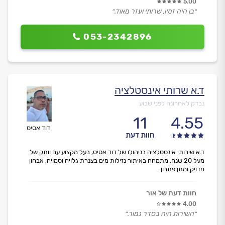
5.00
״בן היה זמין, שרותי ועזר מאוד.״
053-2342896
ד.א שרותי אינסטלציה
נבדק לאחרונה לפני שבוע
11
4.55
דוד אסיס
חוות דעת
ד.א שירותי אינסטלציה בניהולו של דוד אסיס, בעל מקצוע עם וותק של
מעל 20 שנה. מתמחה באיתור נזילות מים בצנרת גלויה וסמויה, אבחון
מדויק ומתן פתרון...
חוות דעת של אור
4.00
״השירות היה בסדר גמור.״