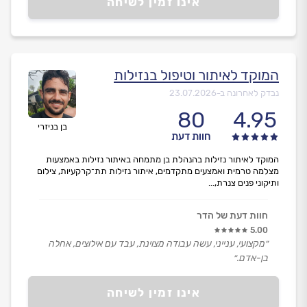
אינו זמין לשיחה
ארבל הגיע ביום שישי (במיוחד כדי שלא אשאר כל הסופ"ש
בלי מים) עם עוזר, מצוידים בציוד מיוחד לריסוק משקעים בתוך
הצינור.
הם עבדו בסבלנות בעבודה 'כירורגית' מדויקת עד שהצליחו
לפתוח הכל, בלי ללכלך או להרוס כלום מסביב.
המוקד לאיתור וטיפול בנזילות
בנוסף, הוא עזר לי בעוד משהו קטן על הדרך בלי לבקש
נבדק לאחרונה ב-
23.07.2026
תוספת תשלום והמחיר היה הוגן ביותר – שווה כל שקל.
פשוט תענוג לראות בעל מקצוע יסודי, הוגן ומקצועי ככ –
80
4.95
ממליצה בחום.״
בן בניזרי
חוות דעת
המוקד לאיתור נזילות בהנהלת בן מתמחה באיתור נזילות באמצעות
מצלמה טרמית ואמצעים מתקדמים, איתור נזילות תת־קרקעיות, צילום
ותיקוני פנים צנרת,...
חוות דעת של הדר
5.00
״מקצועי, ענייני, עשה עבודה מצוינת, עבד עם אילוצים, אחלה
בן-אדם.״
אינו זמין לשיחה