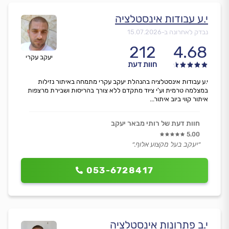
י.ע עבודות אינסטלציה
נבדק לאחרונה ב-
15.07.2026
212
4.68
יעקב עקרי
חוות דעת
י.ע עבודות אינסטלציה בהנהלת יעקב עקרי מתמחה באיתור נזילות
במצלמה טרמית וע'י ציוד מתקדם ללא צורך בהריסות ושבירת מרצפות
איתור קווי ביוב איתור...
חוות דעת של רותי מבאר יעקב
5.00
״יעקב בעל מקצוע אלוף.״
053-6728417
י.ב פתרונות אינסטלציה