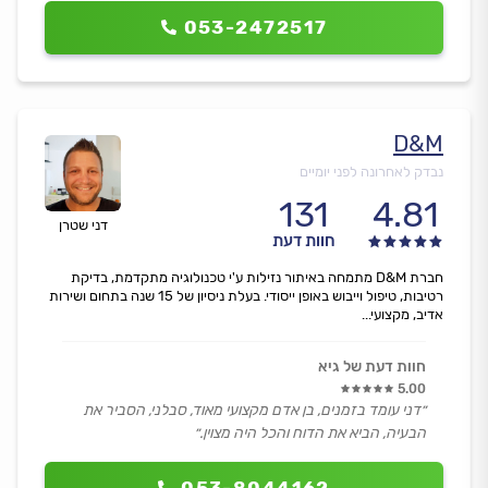
053-2472517
D&M
נבדק לאחרונה לפני יומיים
131
4.81
דני שטרן
חוות דעת
חברת D&M מתמחה באיתור נזילות ע'י טכנולוגיה מתקדמת, בדיקת
רטיבות, טיפול וייבוש באופן ייסודי. בעלת ניסיון של 15 שנה בתחום ושירות
אדיב, מקצועי...
חוות דעת של גיא
5.00
״דני עומד בזמנים, בן אדם מקצועי מאוד, סבלני, הסביר את
הבעיה, הביא את הדוח והכל היה מצוין.״