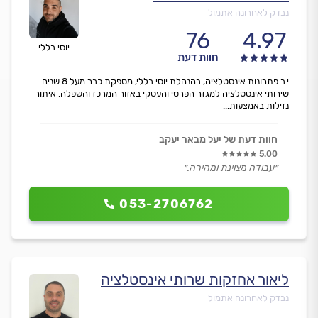
נבדק לאחרונה אתמול
76
4.97
יוסי בללי
חוות דעת
י.ב פתרונות אינסטלציה, בהנהלת יוסי בללי, מספקת כבר מעל 8 שנים
שירותי אינסטלציה למגזר הפרטי והעסקי באזור המרכז והשפלה. איתור
נזילות באמצעות...
חוות דעת של יעל מבאר יעקב
5.00
״עבודה מצוינת ומהירה.״
053-2706762
ליאור אחזקות שרותי אינסטלציה
נבדק לאחרונה אתמול