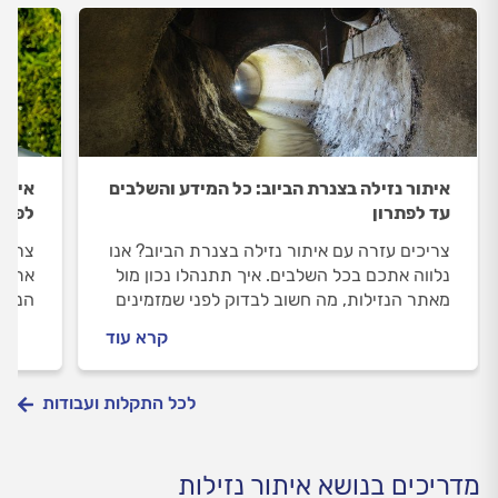
איתור נזילה בצנרת הביוב: כל המידע והשלבים
איתור
עד לפתרון
לפתר
צריכים עזרה עם איתור נזילה בצנרת הביוב? אנו
צריכי
נלווה אתכם בכל השלבים. איך תתנהלו נכון מול
אתכם 
מאתר הנזילות, מה חשוב לבדוק לפני שמזמינים
הנזיל
אותו וכמה עולה לאתר את הנזילה? ריכזנו
וכמה 
קרא עוד
עבורכם את כל המידע שחשוב לדעת.
את כ
לכל התקלות ועבודות
מדריכים בנושא איתור נזילות