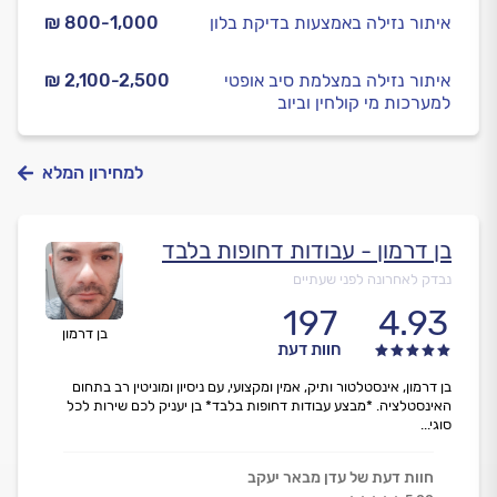
איתור נזילה באמצעות בדיקת בלון
₪ 800-1,000
איתור נזילה במצלמת סיב אופטי
₪ 2,100-2,500
למערכות מי קולחין וביוב
למחירון המלא
בן דרמון - עבודות דחופות בלבד
נבדק לאחרונה לפני שעתיים
197
4.93
בן דרמון
חוות דעת
בן דרמון, אינסטלטור ותיק, אמין ומקצועי, עם ניסיון ומוניטין רב בתחום
האינסטלציה. *מבצע עבודות דחופות בלבד* בן יעניק לכם שירות לכל
סוגי...
חוות דעת של עדן מבאר יעקב