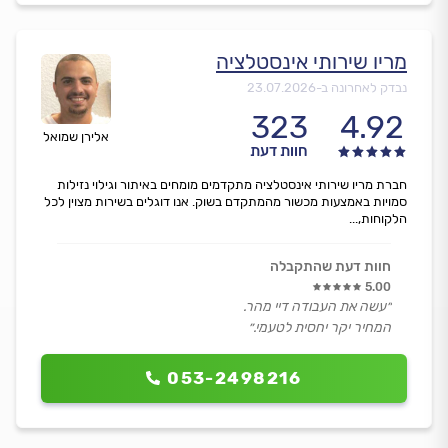
מריו שירותי אינסטלציה
נבדק לאחרונה ב-
23.07.2026
323
4.92
אלירן שמואל
חוות דעת
חברת מריו שירותי אינסטלציה מתקדמים מומחים באיתור וגילוי נזילות
סמויות באמצעות מכשור מהמתקדם בשוק. אנו דוגלים בשירות מצוין לכל
הלקוחות,...
חוות דעת שהתקבלה
5.00
״עשה את העבודה דיי מהר.
המחיר יקר יחסית לטעמי.״
053-2498216