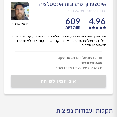
איינשפרוך פתרונות אינסטלציה
נבדק לאחרונה לפני 23 דקות
609
4.96
בן איינשפרוך
חוות דעת
איינשפרוך פתרונות אינסטלציה בהנהלת בן מתמחה בכל עבודות האיתור
נזילות ע'י מצלמה טרמית ובציוד מתקדם איתור קווי ביוב ללא הריסת
מרצפות או אריחים...
חוות דעת של רונן מבאר יעקב
5.00
״בן הגיע, טיפל והיה בסדר גמור.״
אינו זמין לשיחה
תקלות ועבודות נפוצות