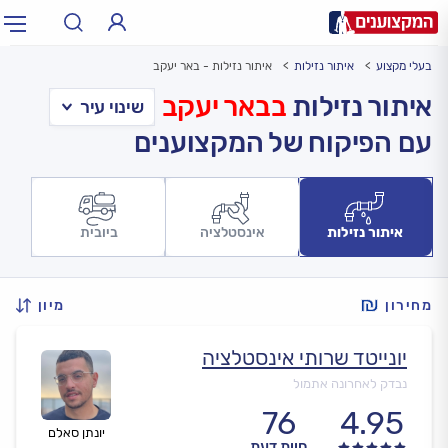
בעלי מקצוע
איתור נזילות
איתור נזילות - באר יעקב
תחום:
אינסטלטור, חשמלאי…
תחום
איתור נזילות
בבאר יעקב
עם הפיקוח של המקצוענים
עיר:
תל אביב, חיפה…
עיר
איתור נזילות
אינסטלציה
ביובית
מחירון
מיון
יונייטד שרותי אינסטלציה
נבדק לאחרונה אתמול
76
4.95
יונתן סאלם
חוות דעת