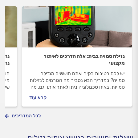
נזילה סמויה בבית: אלה הדרכים לאיתור
נזילה
מקצועי
נזיל
יש לכם רטיבות בקיר ואתם חוששים מנזילה
חושדי
סמויה? במדריך הבא נסביר מה הגורמים לנזילות
מיקומ
סמויות, באיזו טכנולוגיה ניתן לאתר אותן וגם, מה
שיעזר
חשוב לבדוק לפני שמזמינים מאתר? כל
למאתר
קרא עוד
התשובות.
דו"ח 
מה ש
לכל המדריכים