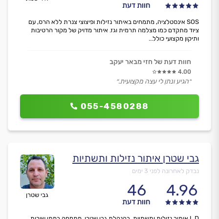
חוות דעת
SOS אינסטלציה, מתמחים באיתור נזילות ופיצוצי צנרת ללא הרס, עם
ציוד מתקדם כמו מצלמה תרמית וגז. איתור מדויק של מקור הרטיבות
ותיקון מקצועי כולל...
חוות דעת של חזי מבאר יעקב
4.00
״הגיע ונתן לי עצה מקצועית.״
055-4580288
גבי שטרן איתור נזילות ותשתיות
נבדק לאחרונה לפני 3 ימים
46
4.96
גבי שטרן
חוות דעת
L.D איתור נזילות ותשתיות, בהנהלת גבי שטרן, מתמחה במתן שירות