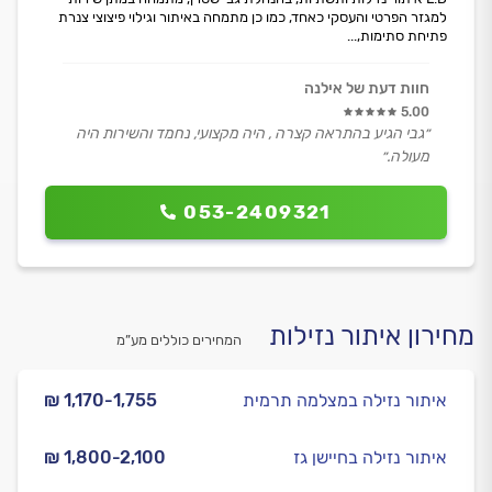
למגזר הפרטי והעסקי כאחד, כמו כן מתמחה באיתור וגילוי פיצוצי צנרת
פתיחת סתימות,...
חוות דעת של אילנה
5.00
״גבי הגיע בהתראה קצרה , היה מקצועי, נחמד והשירות היה
מעולה.״
053-2409321
מחירון איתור נזילות
המחירים כוללים מע”מ
איתור נזילה במצלמה תרמית
₪ 1,170-1,755
איתור נזילה בחיישן גז
₪ 1,800-2,100