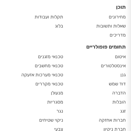
תוכן
מחירונים
תקלות ועבודות
שאלות ותשובות
בלוג
מדריכים
תחומים פופולריים
איטום
טכנאי מזגנים
אינסטלטורים
טכנאי מחשבים
גנן
טכנאי מערכות אזעקה
דוד שמש
טכנאי מקררים
הדברה
מנעולן
הובלות
מסגריות
זגג
נגר
חברות אחזקה
ניקוי שטיחים
חברת ניקיון
צבעי