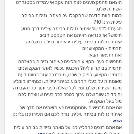
הוצאנו מהמקצוענים לצמיתות עקב אי עמידה בסטנדרט
השירות שלנו.
כמות חוות הדעת שהתקבלו על מאתרי נזילות בביתר
עילית הינו 710.
הגעתם לדף של איתור נזילות בביתר עילית דרך מנוע
חיפוש? אז כנראה ראיתם את הטקסט הבא:
איתור נזילות בביתר עילית » איתור נזילה במצלמה
תרמית • המקצוענים
ואת התיאור הבא:
מחפשים בעלי מקצוע מומלצים לאיתור נזילות במצלמה
תרמית בביתר עילית? היכנסו עכשיו לאתר המקצוענים
והזמינו מקצוען בפיקוח שלנו, תוכלו להיעזר בחוות דעת
מאומתות על בעלי המקצוע בביתר עילית, ובמחירון מומלץ.
מוקד השירות שלנו זמין לכל שאלה לפני ותוך כדי העבודה
ומוקד הגישור שלנו ערוך לטפל בכל בעיה שנוצרת לכם
מול בעל המקצוע.
אם אתם מרגישים שהטקסטים לא תואמים את הדף של
איתור נזילות בביתר עילית, נודה לכם אם תעירו לנו בלינק
הבא
אם אתם רוצים להמליץ לנו על מאתר נזילות בביתר עילית
, תוכלו לעשות זאת בלינק המצורף לחצו
כאן