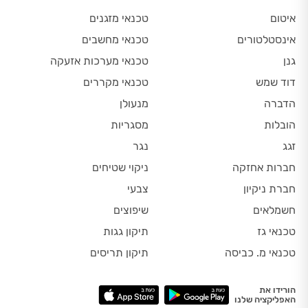
איטום
טכנאי מזגנים
אינסטלטורים
טכנאי מחשבים
גנן
טכנאי מערכות אזעקה
דוד שמש
טכנאי מקררים
הדברה
מנעולן
הובלות
מסגריות
זגג
נגר
חברות אחזקה
ניקוי שטיחים
חברת ניקיון
צבעי
חשמלאים
שיפוצים
טכנאי גז
תיקון גגות
טכנאי מ. כביסה
תיקון תריסים
הורידו את
האפליקציה שלנו