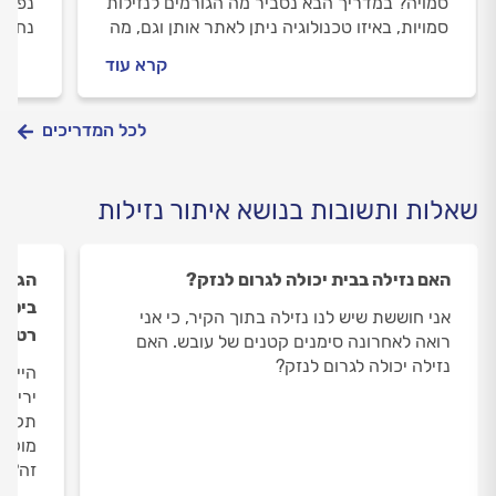
סמויה? במדריך הבא נסביר מה הגורמים לנזילות
נפיחו
סמויות, באיזו טכנולוגיה ניתן לאתר אותן וגם, מה
נחשב 
חשוב לבדוק לפני שמזמינים מאתר? כל
ואילו
קרא עוד
התשובות.
למנו
לכל המדריכים
שאלות ותשובות בנושא איתור נזילות
האם נזילה בבית יכולה לגרום לנזק?
הגג ש
ביטומ
אני חוששת שיש לנו נזילה בתוך הקיר, כי אני
רטיבו
רואה לאחרונה סימנים קטנים של עובש. האם
נזילה יכולה לגרום לנזק?
היי, 
יריעו
מוקדי
זה? ת