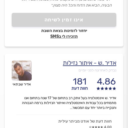
הבעיה, הביא את הדוח והכל היה מצוין.״
אינו זמין לשיחה
יחזור לזמינות בצאת השבת
תזכירו לי בSMS
אדיר .ש - איתור נזילות
נבדק לאחרונה לפני יומיים
181
4.86
אדיר שבתאי
חוות דעת
אדיר .ש אינסטלציה בעל וותק רב בתחום של 17 שנה בתחום אנו
מתמחים בכל עבודות האינסטלציה ואיתור הנזילות ברמה הגבוהה
והנקייה ביותר יחד עם המכשור...
חוות דעת של אודט מביתר עילית
4.00