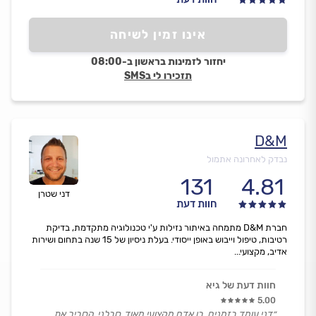
אינו זמין לשיחה
יחזור לזמינות בראשון ב-08:00
תזכירו לי בSMS
D&M
נבדק לאחרונה אתמול
131
4.81
דני שטרן
חוות דעת
חברת D&M מתמחה באיתור נזילות ע'י טכנולוגיה מתקדמת, בדיקת
רטיבות, טיפול וייבוש באופן ייסודי. בעלת ניסיון של 15 שנה בתחום ושירות
אדיב, מקצועי...
חוות דעת של גיא
5.00
״דני עומד בזמנים, בן אדם מקצועי מאוד, סבלני, הסביר את