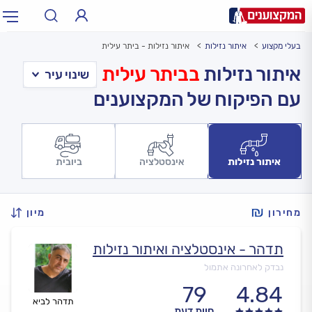
בעלי מקצוע
איתור נזילות
איתור נזילות - ביתר עילית
תחום:
אינסטלטור, חשמלאי…
תחום
איתור נזילות
בביתר עילית
עם הפיקוח של המקצוענים
עיר:
תל אביב, חיפה…
עיר
איתור נזילות
אינסטלציה
ביובית
מחירון
מיון
תדהר - אינסטלציה ואיתור נזילות
נבדק לאחרונה אתמול
79
4.84
תדהר לביא
חוות דעת