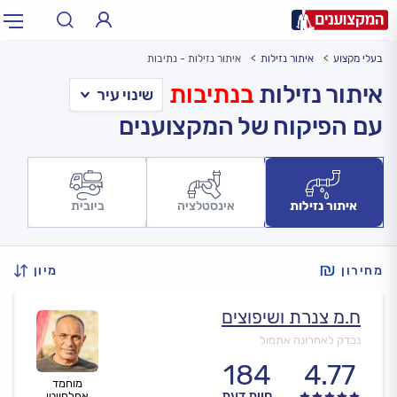
בעלי מקצוע
איתור נזילות
איתור נזילות - נתיבות
תחום:
אינסטלטור, חשמלאי…
תחום
איתור נזילות
בנתיבות
עם הפיקוח של המקצוענים
עיר:
תל אביב, חיפה…
עיר
איתור נזילות
אינסטלציה
ביובית
מחירון
מיון
ח.מ צנרת ושיפוצים
נבדק לאחרונה אתמול
184
4.77
מוחמד
חוות דעת
אחלחויטי