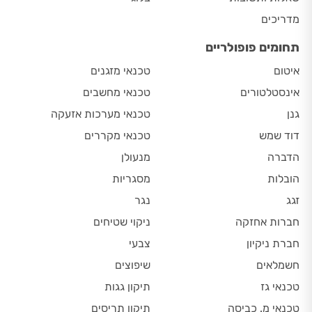
מדריכים
תחומים פופולריים
איטום
טכנאי מזגנים
אינסטלטורים
טכנאי מחשבים
גנן
טכנאי מערכות אזעקה
דוד שמש
טכנאי מקררים
הדברה
מנעולן
הובלות
מסגריות
זגג
נגר
חברות אחזקה
ניקוי שטיחים
חברת ניקיון
צבעי
חשמלאים
שיפוצים
טכנאי גז
תיקון גגות
טכנאי מ. כביסה
תיקון תריסים