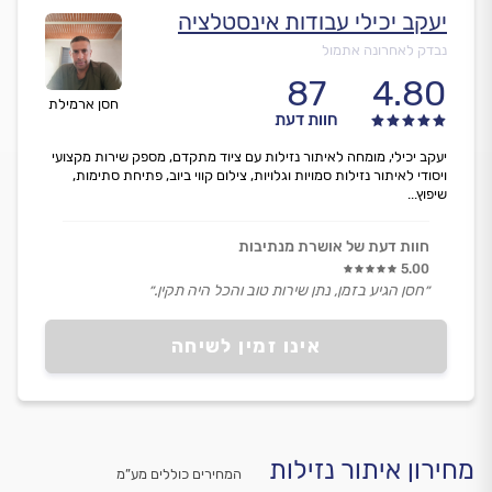
יעקב יכילי עבודות אינסטלציה
נבדק לאחרונה אתמול
87
4.80
חסן ארמילת
חוות דעת
יעקב יכילי, מומחה לאיתור נזילות עם ציוד מתקדם, מספק שירות מקצועי
ויסודי לאיתור נזילות סמויות וגלויות, צילום קווי ביוב, פתיחת סתימות,
שיפוץ...
חוות דעת של אושרת מנתיבות
5.00
״חסן הגיע בזמן, נתן שירות טוב והכל היה תקין.״
אינו זמין לשיחה
מחירון איתור נזילות
המחירים כוללים מע”מ