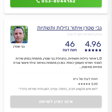
053-8044162
גבי שטרן איתור נזילות ותשתיות
נבדק לאחרונה לפני 3 ימים
46
4.96
גבי שטרן
חוות דעת
L.D איתור נזילות ותשתיות, בהנהלת גבי שטרן, מתמחה במתן שירות
למגזר הפרטי והעסקי כאחד, כמו כן מתמחה באיתור וגילוי פיצוצי צנרת
פתיחת סתימות,...
חוות דעת של גיא
5.00
״הוא איש מקצוע חביב, נחמד, ענייני, הוגן והיה שירות נהדר״
אינו זמין לשיחה