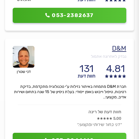
053-2382637
D&M
נבדק לאחרונה אתמול
131
4.81
דני שטרן
חוות דעת
חברת D&M מתמחה באיתור נזילות ע'י טכנולוגיה מתקדמת, בדיקת
רטיבות, טיפול וייבוש באופן ייסודי. בעלת ניסיון של 15 שנה בתחום ושירות
אדיב, מקצועי...
חוות דעת של רינה
5.00
״דני בחור שירותי ומקצועי.״