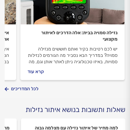
נזילה סמויה בבית: אלה הדרכים לאיתור
איתור
מקצועי
את ז
יש לכם רטיבות בקיר ואתם חוששים מנזילה
איך י
סמויה? במדריך הבא נסביר מה הגורמים לנזילות
המים 
סמויות, באיזו טכנולוגיה ניתן לאתר אותן וגם, מה
במדר
חשוב לבדוק לפני שמזמינים מאתר? כל
קרא עוד
התשובות.
לכל המדריכים
שאלות ותשובות בנושא איתור נזילות
למה מחיר של איתור נזילה עם מצלמה גבוה
מה זה