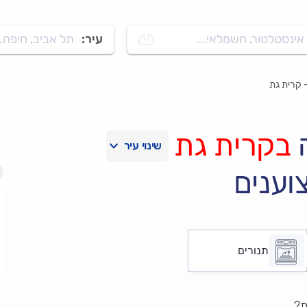
אינסטלטור, חשמלאי...
עיר:
תל אביב, חיפה..
 קרית גת
ה
בקרית גת
וענים
תנורים
ת?