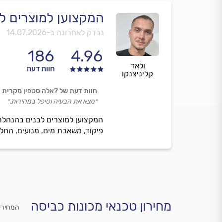
המקצוען למוצרים ל
נבדק לאחרונה ב-
14.07.2026
186
4.96
ולאד
חוות דעת
קליניצנקו
חוות דעת של ?אלה סטפין מקרית 
״מצא את הבעיה וטיפל במהירות.״
המקצוען למוצרים לבנים בהנהלת 
פיקוד, משאבת מים, מנועים, החלפ
מחירון טכנאי מכונות כביסה
המחירי