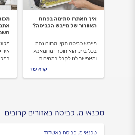
איך תאתרו סתימה בפתח
מכונ
האוורור של מייבש הכביסה?
אתם 
חשמ
מייבש כביסה תקין מרווה נחת
מכונ
בכל בית. הוא חוסך זמן ומאמץ,
איך 
ומאפשר לנו לקבל במהירות
במכש
כביסה יבשה ונעימה בתנאי מזג
מדרי
קרא עוד
האוויר המשתנים. כמו כל
לקצר,
מכשיר חשמלי, גם למייבשי
להזמי
הכביסה תקלות נפוצות והנפוצה
מוסמ
ביותר, היא סתימה בפתח
האוורור. מהם הסימנים לסתימה
ואיך תתמודדו איתה? כל
טכנאי מ. כביסה באזורים קרובים
התשובות במדריך הבא.
טכנאי מ. כביסה באשדוד