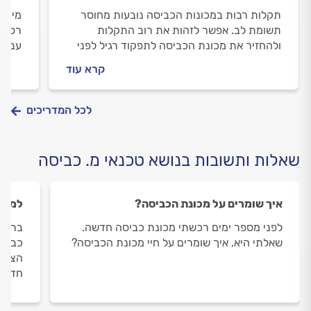
תקלות רבות במכונות הכביסה נובעות מחוסר
מייבש
תשומת לב. אפשר לזהות את רוב התקלות
רטובי
ולהחזיר את מכונת הכביסה לתפקוד רגיל לפני
עבורכ
שמזמינים טכנאי. איך עושים את זה ומתי צריך
שכדאי
קרא עוד
טכנאי? במדריך הבא.
לפני 
לכל המדריכים
שאלות ותשובות בנושא טכנאי מ. כביסה
איך שומרים על מכונת הכביסה?
למה ה
לפני מספר ימים רכשתי מכונת כביסה חדשה.
ברז ש
שאלתי היא, איך שומרים על חיי מכונת הכביסה?
כביסה
הצמוד
חדשה