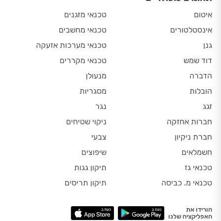
איטום
טכנאי מזגנים
אינסטלטורים
טכנאי מחשבים
גנן
טכנאי מערכות אזעקה
דוד שמש
טכנאי מקררים
הדברה
מנעולן
הובלות
מסגריות
זגג
נגר
חברות אחזקה
ניקוי שטיחים
חברת ניקיון
צבעי
חשמלאים
שיפוצים
טכנאי גז
תיקון גגות
טכנאי מ. כביסה
תיקון תריסים
הורידו את
האפליקציה שלנו