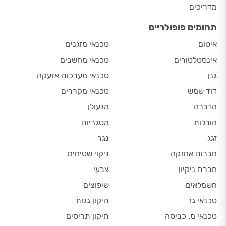
מדריכים
תחומים פופולריים
איטום
טכנאי מזגנים
אינסטלטורים
טכנאי מחשבים
גנן
טכנאי מערכות אזעקה
דוד שמש
טכנאי מקררים
הדברה
מנעולן
הובלות
מסגריות
זגג
נגר
חברות אחזקה
ניקוי שטיחים
חברת ניקיון
צבעי
חשמלאים
שיפוצים
טכנאי גז
תיקון גגות
טכנאי מ. כביסה
תיקון תריסים