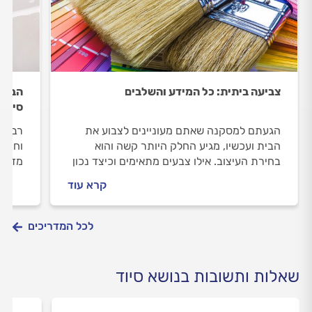
צביעה ביתית: כל המידע והשלבים
הבחיר
סיוד 
הגעתם למסקנה שאתם מעוניינים לצבוע את
רבים 
הבית ועכשיו, מגיע החלק היותר קשה והוא
וחושב
בחירת העיצוב. אילו צבעים מתאימים וכיצד נכון
מדובר
לצבוע את הקיר? קבלו שתי שיטות שיעזרו לכם
בתוכן
קרא עוד
לבחור ולצבוע בסטייל.
מהם ה
תכינו
לפניכ
לכל המדריכים
למשימ
שאלות ותשובות בנושא סיוד