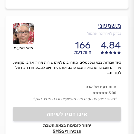
מ.שמעוני
נבדק לאחרונה אתמול
166
4.84
משה שמעוני
חוות דעת
סיוד עבודות צבע ושפכטלים, מתחייבים למתן שירות מהיר, אדיב ומקצועי,
מחירים הוגנים. אז בואו והצטרפו גם אתם עוד היום למשפחה רחבה של
לקוחות...
חוות דעת של אנה
5.00
״משה ביצע את עבודתו במקצועיות וגבה מחיר הוגן.״
אינו זמין לשיחה
יחזור לזמינות בצאת השבת
תזכירו לי בSMS