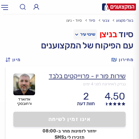
בעלי מקצוע
צבעי
סיוד
סיוד - ניצן
תחום:
אינסטלטור, חשמלאי…
תחום
סיוד
בניצן
עם הפיקוח של המקצוענים
עיר:
תל אביב, חיפה…
עיר
מחירון
מיון
שירות פור יו - פרוייקטים בלבד
נבדק לאחרונה לפני 4 ימים
2
4.50
אדוארד
חוות דעת
ורחובסקי
אינו זמין לשיחה
יחזור לזמינות מחר ב-08:00
תזכירו לי בSMS