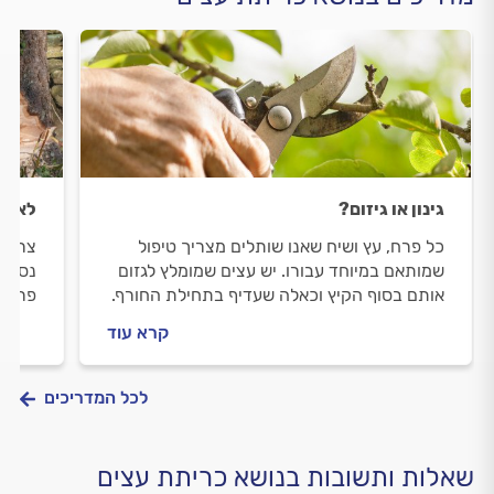
גינון או גיזום?
לא שט
כל פרח, עץ ושיח שאנו שותלים מצריך טיפול
צריכי
שמותאם במיוחד עבורו. יש עצים שמומלץ לגזום
נסביר
אותם בסוף הקיץ וכאלה שעדיף בתחילת החורף.
פרטי,
כך או כך, חשוב לעשות את זה נכון ועל זה נדבר
מתנהל
קרא עוד
במדריך הבא.
לכל המדריכים
שאלות ותשובות בנושא כריתת עצים