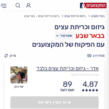
בעלי מקצוע
גיזום וכריתת עצים
גיזום וכריתת עצים - באר שבע
תחום:
אינסטלטור, חשמלאי…
תחום
גיזום וכריתת עצים
בבאר שבע
עיר:
תל אביב, חיפה…
עיר
עם הפיקוח של המקצוענים
מחירון
מיון
אדר - גיזום וכריתת עצים בלבד
נבדק לאחרונה אתמול
89
4.87
יוסי כהן
חוות דעת
אינו זמין לשיחה