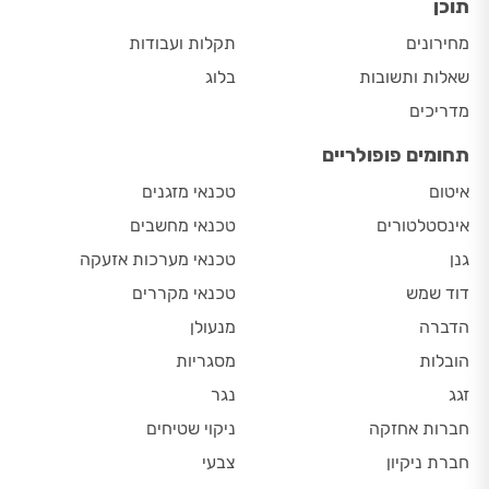
תוכן
מחירונים
תקלות ועבודות
שאלות ותשובות
בלוג
מדריכים
תחומים פופולריים
איטום
טכנאי מזגנים
אינסטלטורים
טכנאי מחשבים
גנן
טכנאי מערכות אזעקה
דוד שמש
טכנאי מקררים
הדברה
מנעולן
הובלות
מסגריות
זגג
נגר
חברות אחזקה
ניקוי שטיחים
חברת ניקיון
צבעי