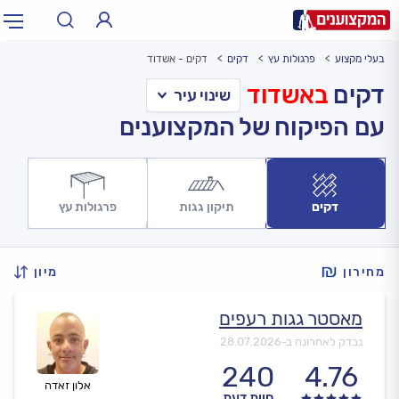
בעלי מקצוע
פרגולות עץ
דקים
דקים - אשדוד
תחום:
אינסטלטור, חשמלאי…
תחום
דקים
באשדוד
עם הפיקוח של המקצוענים
עיר:
תל אביב, חיפה…
עיר
דקים
תיקון גגות
פרגולות עץ
מחירון
מיון
מאסטר גגות רעפים
נבדק לאחרונה ב-
28.07.2026
240
4.76
אלון זאדה
חוות דעת