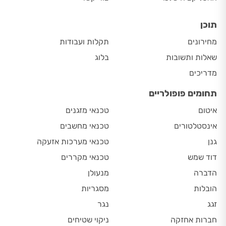
תוכן
מחירונים
תקלות ועבודות
שאלות ותשובות
בלוג
מדריכים
תחומים פופולריים
איטום
טכנאי מזגנים
אינסטלטורים
טכנאי מחשבים
גנן
טכנאי מערכות אזעקה
דוד שמש
טכנאי מקררים
הדברה
מנעולן
הובלות
מסגריות
זגג
נגר
חברות אחזקה
ניקוי שטיחים