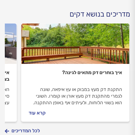
מדריכים בנושא דקים
איך בוחרים דק מתאים לגינה?
איך ב
בצור
התקנת דק מעץ במבוק או עץ איפאה, שונה
האם כ
לגמרי מהתקנת דק מעץ אורן או קומרו. השוני
סינתט
הוא בשווי הלוחות, ולעיתים אף באופן ההתקנה.
עצמו
עלות לוחות העץ לא מעידה תמיד על איכותם.
החשו
קרא עוד
המתקי
התשו
לכל המדריכים