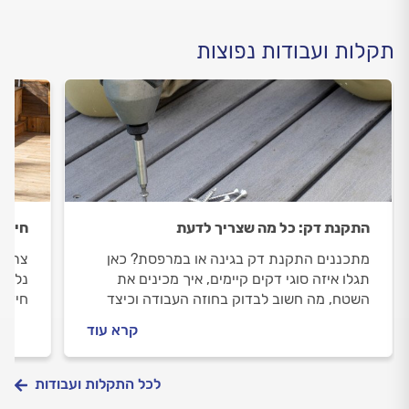
תקלות ועבודות נפוצות
התקנת דק: כל מה שצריך לדעת
חידו
מתכננים התקנת דק בגינה או במרפסת? כאן
צריכי
תגלו איזה סוגי דקים קיימים, איך מכינים את
נלווה
השטח, מה חשוב לבדוק בחוזה העבודה וכיצד
חידוש
לבחור מתקין דקים מקצועי שילווה אתכם
מתקין
קרא עוד
בתהליך.
התשוב
לכל התקלות ועבודות