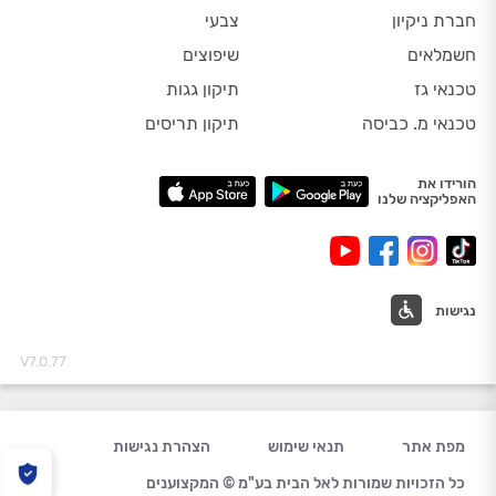
חברת ניקיון
צבעי
חשמלאים
שיפוצים
טכנאי גז
תיקון גגות
טכנאי מ. כביסה
תיקון תריסים
הורידו את
האפליקציה שלנו
נגישות
V7.0.77
מפת אתר
תנאי שימוש
הצהרת נגישות
כל הזכויות שמורות לאל הבית בע"מ © המקצוענים