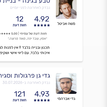
טבע בגינה - בניית 
נבדק לאחרונה לפני יומיים
12
4.92
משה אביטל
חוות דעת
חוות דעת של עמיחי
5.00
״אמין, עובד יפה, מאוד מרוצה.״
תכנון ובנייה בלבד !! אין לפנות 
איכותי בלבד, עם ליווי אישי ושקי
גדי גן פרגולות וסגי
נבדק לאחרונה ב-
30.07.2026
121
4.93
גדי אברהמי
חוות דעת