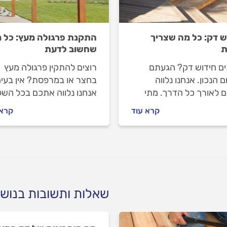
ש דק: כל מה שצריך
התקנת פרגולה מעץ: כל 
ת
שחשוב לדעת
ים חידוש דק? הגעתם
רוצים להתקין פרגולה מעץ
 הנכון. אנחנו נלווה
בחצר או במרפסת? אין בעיה
 לאורך כל הדרך. מתי
אנחנו נלווה אתכם בכל השל
 לעשות חידוש דק ומה הוא
- מבחירת הפרגולה ועד שת
קרא עוד
קרא 
 איך מתנהלים מול מתקין
במרפסת החדשה שלכם. אי
ם וכמה עולה חידוש דק?
בוחרים פרגולה מעץ, מה חש
תשובות לפניכם.
לבדוק עם המתקין וכמה זה
יעלה לכם? התשובות לפניכ
שאלות ותשובות בנוש