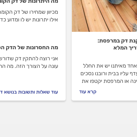
מה היתרונות של דק הקומ
מכיוון שמחירו של דק הקומר
אילו יתרונות יש לו ומדוע כד
ת דק במרפסת:
מה החסרונות של הדק הס
יך המלא
אני רוצה להתקין דק שדור
אחד מאיתנו יש את החלל
עונה על הצורך הזה. מה הח
ף עליו בבית ורובנו נסכים
הטבעיים?
נה או המרפסת יקטפו את
ם הראשון. המרפסת היא
קרא עוד
עוד שאלות ותשובות בנושא ד
בלתי נפרד מעיצוב הבית
ה של דק יכולה להקנות לה
יוקרתי ונעים.