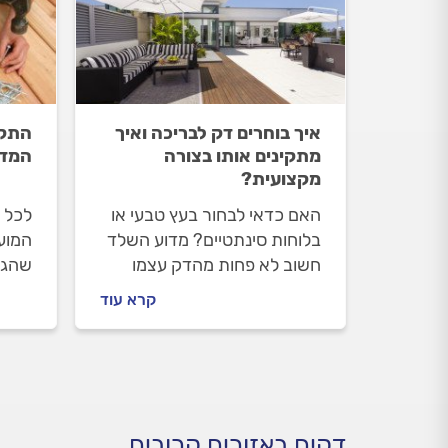
איך בוחרים דק לבריכה ואיך
התקנ
מתקינים אותו בצורה
המדר
מקצועית?
האם כדאי לבחור בעץ טבעי או
לכל 
בלוחות סינתטיים? מדוע השלד
המועד
חשוב לא פחות מהדק עצמו
שהגי
ומהי התחזוקה שנדרשת? אלו
המקו
קרא עוד
השאלות החשובות שכדאי לכם
חלק 
לשאול את עצמכם ואת המתקין
ובניי
לפני שאתם סוגרים הזמנה. כל
מראה 
התשובות במדריך הבא.
דקים באזורים קרובים