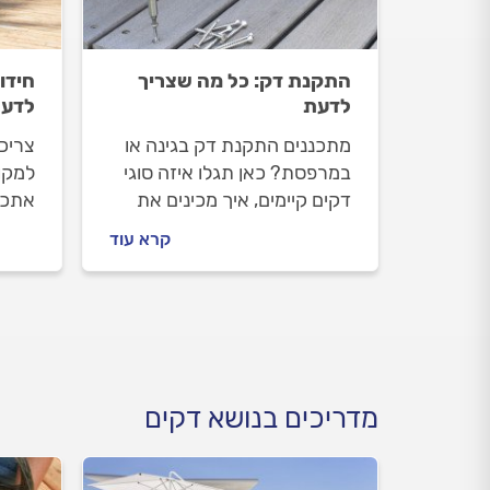
התקנת דק: כל מה שצריך
חידו
לדעת
לדע
מתכננים התקנת דק בגינה או
צריכ
במרפסת? כאן תגלו איזה סוגי
למקום
דקים קיימים, איך מכינים את
אתכם
השטח, מה חשוב לבדוק בחוזה
צריך
קרא עוד
העבודה וכיצד לבחור מתקין
כולל,
דקים מקצועי שילווה אתכם
הדקי
בתהליך.
כל ה
מדריכים בנושא דקים