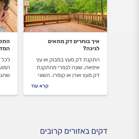
איך בוחרים דק מתאים
התקנ
לגינה?
המדר
התקנת דק מעץ במבוק או עץ
לכל 
איפאה, שונה לגמרי מהתקנת
המועד
דק מעץ אורן או קומרו. השוני
שהגי
הוא בשווי הלוחות, ולעיתים אף
המקו
קרא עוד
באופן ההתקנה. עלות לוחות
חלק 
העץ לא מעידה תמיד על
ובניי
איכותם.
מראה 
דקים באזורים קרובים