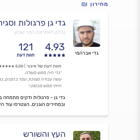
מחירון
גדי גן פרגולות וסגי
נבדק לאחרונה לפני שבוע
121
4.93
גדי אברהמי
חוות דעת
חוות דעת של איגור
5.00
״גדי היה ממש מעולה.
עשה עבודה מצוינת, עמד בזמנים, גבה
הייתי ממש מבסוט.״
גדי גן - פרגולות ודקים מתמחה 
ובמחירים הוגנים. הצטרפו עוד הי
העץ והשורש