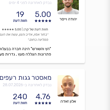
נבדק לאחרונה לפני 4 ימים
19
5.00
יהודה וייסר
חוות דעת
חוות דעת של קרן
5.00
״בחור אמין, אדיב והגון, עשה את העב
ממליצה בחום.״
פתרונות הצללה מעץ , גדרות מעץ
מאסטר גגות רעפים
נבדק לאחרונה ב-
28.07.2026
240
4.76
אלון זאדה
חוות דעת