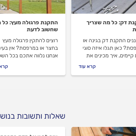
ת דק: כל מה שצריך
התקנת פרגולה מעץ: כל 
ת
שחשוב לדעת
נים התקנת דק בגינה או
רוצים להתקין פרגולה מעץ
סת? כאן תגלו איזה סוגי
בחצר או במרפסת? אין בעיה
קיימים, איך מכינים את
אנחנו נלווה אתכם בכל השל
, מה חשוב לבדוק בחוזה
- מבחירת הפרגולה ועד שת
קרא עוד
קרא 
ה וכיצד לבחור מתקין
במרפסת החדשה שלכם. אי
 מקצועי שילווה אתכם
בוחרים פרגולה מעץ, מה חש
יך.
לבדוק עם המתקין וכמה זה
יעלה לכם? התשובות לפניכ
שאלות ותשובות בנוש