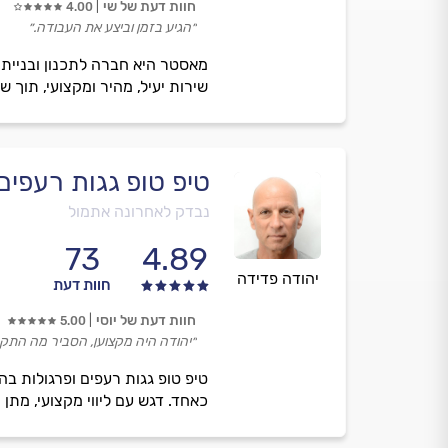
חוות דעת של שי
4.00
״הגיע בזמן וביצע את העבודה.״
מאסטר היא חברה לתכנון ובניית 
שירות יעיל, מהיר ומקצועי, תוך ש
טיפ טופ גגות רעפים
נבדק לאחרונה אתמול
73
4.89
יהודה פדידה
חוות דעת
חוות דעת של יוסי
5.00
״יהודה היה מקצוען, הסביר מה התקל
כאחד. דגש עם ליווי מקצועי, מתן