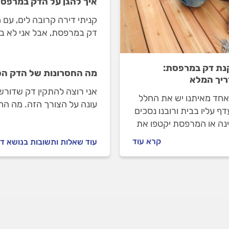
איך להגן על הדק במרפסת
קניתי דירה קרובה לים, עם
דק במרפסת, אבל אני לא בט
אותו מהר. מה אתם מציעים
ת דק במרפסת:
מה החסרונות של הדק הס
יך המלא
אני רוצה להתקין דק שדור
אחד מאיתנו יש את החלל
עונה על הצורך הזה. מה הח
ף עליו בבית ורובנו נסכים
הטבעיים?
נה או המרפסת יקטפו את
ם הראשון. המרפסת היא
קרא עוד
עוד שאלות ותשובות בנושא ד
בלתי נפרד מעיצוב הבית
ה של דק יכולה להקנות לה
יוקרתי ונעים.