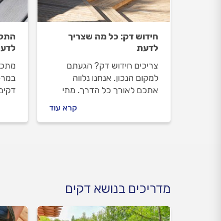
חידוש דק: כל מה שצריך
התקנ
לדעת
לדע
צריכים חידוש דק? הגעתם
מתכנ
למקום הנכון. אנחנו נלווה
במרפ
אתכם לאורך כל הדרך. מתי
דקים 
צריך לעשות חידוש דק ומה הוא
השטח
קרא עוד
כולל, איך מתנהלים מול מתקין
העבוד
הדקים וכמה עולה חידוש דק?
דקים
כל התשובות לפניכם.
בתהל
מדריכים בנושא דקים