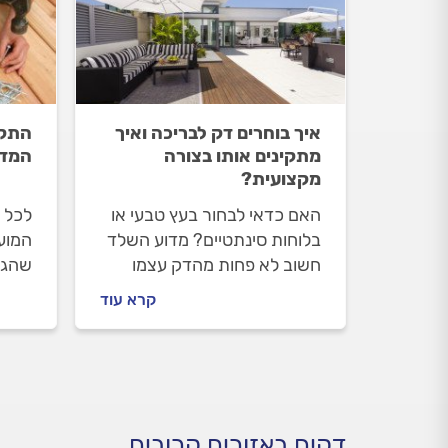
איך בוחרים דק לבריכה ואיך
התקנ
מתקינים אותו בצורה
המדר
מקצועית?
האם כדאי לבחור בעץ טבעי או
לכל 
בלוחות סינתטיים? מדוע השלד
המועד
חשוב לא פחות מהדק עצמו
שהגי
ומהי התחזוקה שנדרשת? אלו
המקו
קרא עוד
השאלות החשובות שכדאי לכם
חלק 
לשאול את עצמכם ואת המתקין
ובניי
לפני שאתם סוגרים הזמנה. כל
מראה 
התשובות במדריך הבא.
דקים באזורים קרובים