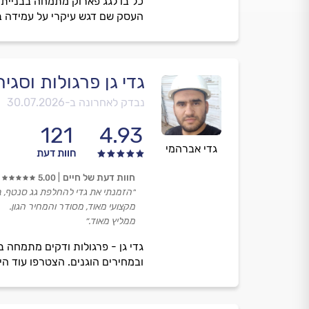
כל בו לגג פארוק מתמחה בבניית ד
העסק שם דגש עיקרי על עמידה בל
גדי גן פרגולות וסגי
נבדק לאחרונה ב-
30.07.2026
121
4.93
גדי אברהמי
חוות דעת
חוות דעת של חיים
5.00
״הזמנתי את גדי להחלפת גג סנטף, ב
מקצועי מאוד, מסודר והמחיר הגון.
ממליץ מאוד.״
גדי גן - פרגולות ודקים מתמחה 
ובמחירים הוגנים. הצטרפו עוד הי