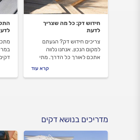
חידוש דק: כל מה שצריך
התקנ
לדעת
לדע
צריכים חידוש דק? הגעתם
מתכנ
למקום הנכון. אנחנו נלווה
במרפ
אתכם לאורך כל הדרך. מתי
דקים 
צריך לעשות חידוש דק ומה הוא
השטח
קרא עוד
כולל, איך מתנהלים מול מתקין
העבוד
הדקים וכמה עולה חידוש דק?
דקים
כל התשובות לפניכם.
בתהל
מדריכים בנושא דקים