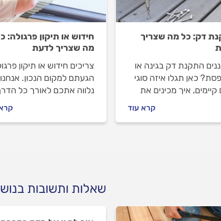
ת דק: כל מה שצריך
חידוש או תיקון פרגולה: כ
ת
מה שצריך לדעת
נים התקנת דק בגינה או
צריכים חידוש או תיקון פרגו
סת? כאן תגלו איזה סוגי
הגעתם למקום הנכון. אנחנו
קיימים, איך מכינים את
נלווה אתכם לאורך כל הדרך
, מה חשוב לבדוק בחוזה
מתי צריך לעשות חידוש או תי
קרא עוד
קרא 
ה וכיצד לבחור מתקין
פרגולה ומה הוא כולל, איך
 מקצועי שילווה אתכם
מתנהלים מול מתקין הפרגול
יך.
וכמה זה עולה? כל התשובות
לפניכם.
שאלות ותשובות בנוש