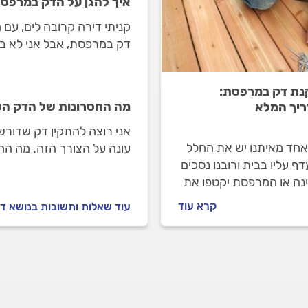
איך להגן על הדק במרפסת
קניתי דירה קרובה לים, עם
דק במרפסת, אבל אני לא בט
אותו מהר. מה אתם מציעים
ת דק במרפסת:
מה החסרונות של הדק הס
יך המלא
אני רוצה להתקין דק שדור
אחד מאיתנו יש את החלל
עונה על הצורך הזה. מה הח
ף עליו בבית ורובנו נסכים
הטבעיים?
נה או המרפסת יקטפו את
ם הראשון. המרפסת היא
קרא עוד
עוד שאלות ותשובות בנושא ד
בלתי נפרד מעיצוב הבית
ה של דק יכולה להקנות לה
יוקרתי ונעים.