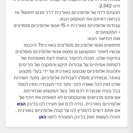
הינו 2,542.
הגעתם לדף של אלומיניום באורנית דרך מנוע חיפוש? אז
כנראה ראיתם את הטקסט הבא:
עבודות אלומיניום באורנית » 15 אנשי אלומיניום מומלצים
• המקצוענים
ואת התיאור הבא:
מחפשים אנשי אלומיניום מומלצים באורנית? היכנסו
עכשיו לאתר המקצוענים ומצאו אנשי אלומיניום מומלצים
בפיקוח שלנו. תוכלו להיעזר בחוות דעת מאומתות של
לקוחות אמיתיים על עבודות תיקון והתקנה של תריסים
וחלונות אלומיניום שבוצעו באורנית על ידי בעלי מקצוע
באתר, ובמחירון מומלץ לעבודות אלומיניום. מוקד השירות
שלנו זמין לכל שאלה לפני ותוך כדי העבודה וזמין לטפל
בכל בעיה שנוצרת לכם מול בעל המקצוע שבחרתם.
אם אתם מרגישים שהטקסטים לא תואמים את הדף של
אלומיניום באורנית, נודה לכם אם תעירו לנו בלינק
הבא
אם אתם רוצים להמליץ לנו על קבלן אלומיניום באורנית ,
תוכלו לעשות זאת בלינק המצורף לחצו
כאן