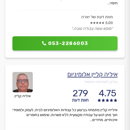
חיפויי...
חוות דעת של יארה
5.00
״מוסא עשה עבודה טובה.״
053-2286003
איליה קליין אלומיניום
נבדק לאחרונה אתמול
279
4.75
איליה קליין
חוות דעת
אילייה קליין מתמחה בביצוע כל עבודות האלומיניום לבית, לעסק ולמוסדי
תוך מתן דגש על עבודה מקצועית ללא פשרות, שימוש בחומרים
איכותיים, מחירים...