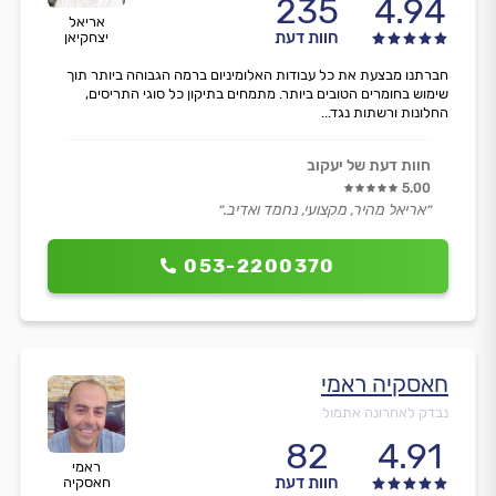
235
4.94
אריאל
חוות דעת
יצחקיאן
חברתנו מבצעת את כל עבודות האלומיניום ברמה הגבוהה ביותר תוך
שימוש בחומרים הטובים ביותר. מתמחים בתיקון כל סוגי התריסים,
החלונות ורשתות נגד...
חוות דעת של יעקוב
5.00
״אריאל מהיר, מקצועי, נחמד ואדיב.״
053-2200370
חאסקיה ראמי
נבדק לאחרונה אתמול
82
4.91
ראמי
חוות דעת
חאסקיה