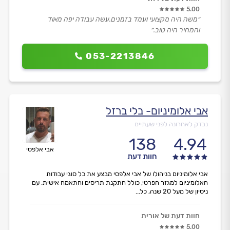
5.00
״משה היה מקצועי ועמד בזמנים.עשה עבודה יפה מאוד
והמחיר היה טוב.״
053-2213846
אבי אלומיניום- בלי ברזל
נבדק לאחרונה לפני שעתיים
138
4.94
אבי אלפסי
חוות דעת
אבי אלומיניום בניהולו של אבי אלפסי מבצע את כל סוגי עבודות
האלומיניום למגזר הפרטי, כולל התקנת תריסים והתאמה אישית. עם
ניסיון של מעל 20 שנה, כל...
חוות דעת של אורית
5.00