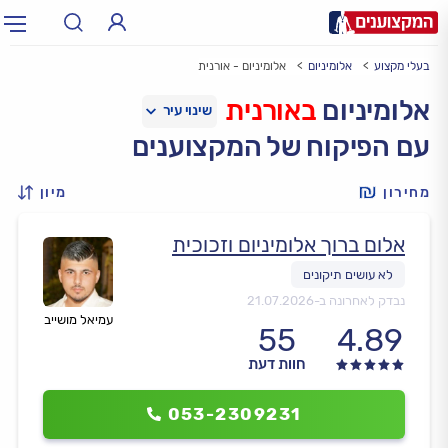
בעלי מקצוע
אלומיניום
אלומיניום - אורנית
תחום:
אינסטלטור, חשמלאי…
תחום
אלומיניום
באורנית
עם הפיקוח של המקצוענים
עיר:
תל אביב, חיפה…
עיר
מחירון
מיון
אלום ברוך אלומיניום וזכוכית
נבדק לאחרונה ב-
21.07.2026
עמיאל מושייב
55
4.89
חוות דעת
053-2309231