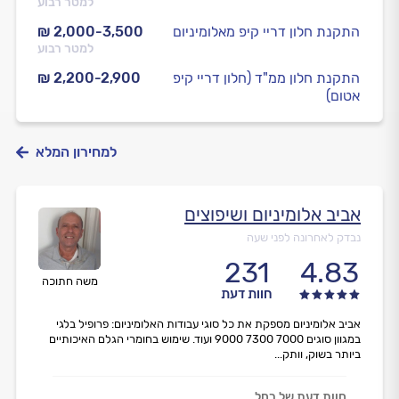
למטר רבוע
התקנת חלון דריי קיפ מאלומיניום
₪ 2,000-3,500
למטר רבוע
התקנת חלון ממ"ד (חלון דריי קיפ
₪ 2,200-2,900
אטום)
למחירון המלא
אביב אלומיניום ושיפוצים
נבדק לאחרונה לפני שעה
231
4.83
משה חתוכה
חוות דעת
אביב אלומיניום מספקת את כל סוגי עבודות האלומיניום: פרופיל בלגי
במגוון סוגים 7000 7300 9000 ועוד. שימוש בחומרי הגלם האיכותיים
ביותר בשוק, וותק...
חוות דעת של רחל