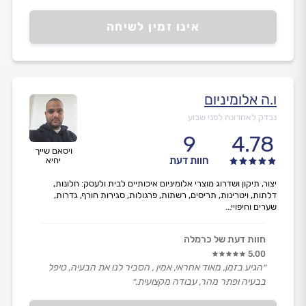
אינו זמין לשיחה
ו.ה אלומיניום
נבדק לאחרונה לפני שבוע
9
4.78
ויסאם שייך
חוות דעת
יחיא
יצור, תיקון ושדרוג מוצרי אלומיניום איכותיים לבית ולעסק: חלונות,
דלתות, ויטרינות, תריסים, רשתות, פרגולות, סגירות חורף, גדרות,
שערים וחיפויי...
חוות דעת של כרמלה
5.00
״הגיע בזמן, מאוד אחראי, אמין , הסביר לנו את הבעיה, טיפל
בבעיה ופתר מהר, עבודה מקצועית.״