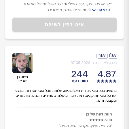
״אבי אלפסי היקר, עשה אצלי עבודה מושלמת של התקנת
קרא עוד
רשתות לכל חלונות הבית והתקנת ויטרינה.
מעבר לעבודה המקצועית, הנקייה והמדויקת – זכיתי ליחס
שירותי, נעים ואדיב ברמה הכי גבוהה שיש.
אינו זמין לשיחה
אבי ענה בסבלנות לכל שאלה, ליווה אותי לאורך כל הדרך
והרגשתי שהוא עושה את העבודה מכל הלב.
ממליצה עליו בחום לכל מי שמחפש בעל מקצוע שאפשר
לסמוך עליו בעיניים עצומות!״
אלון אורן
נבדק לאחרונה ב-
07.05.2026
244
4.87
משה בן
חוות דעת
ישראל
מומחים בכל סוגי עבודות האלומיניום, חלונות מכל סוגי הסדרות. מבצע
את כל סוגי התיקונים. רמת גימור מושלמת. מחירים הוגנים, צוות אדיב
ומקצועי, מתן...
חוות דעת של בן
5.00
״גיל היה מצוין, מקצועי, זמין, מהיר.״