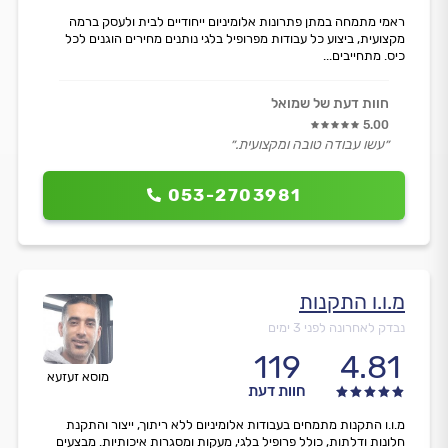
ראמי מתמחה במתן פתרונות אלומיניום ייחודיים לבית ולעסק ברמה
מקצועית, ביצוע כל עבודות מפרופיל בלגי נותנים מחירים הוגנים לכל
כיס. מתחייבים...
חוות דעת של שמואל
5.00
״עשו עבודה טובה ומקצועית.״
053-2703981
מ.ו.ו התקנות
נבדק לאחרונה לפני 3 ימים
119
4.81
מוסא זעזעא
חוות דעת
מ.ו.ו התקנות מתמחים בעבודות אלומיניום ללא ריתוך, ייצור והתקנת
חלונות ודלתות, כולל פרופיל בלגי, מעקות ומסגרות איכותיות. מבצעים