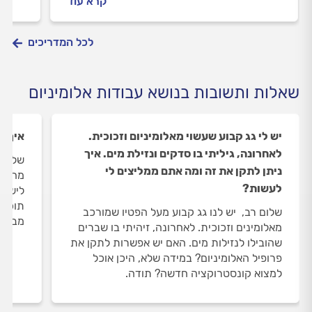
קרא עוד
ממזיקים. כל הטיפים שיעזרו לכם לבחור את
היתרו
דלת הרשת המתאימה ביותר אליכם, במדריך
יעלה 
הבא.
לכל המדריכים
שאלות ותשובות בנושא עבודות אלומיניום
יש לי גג קבוע שעשוי מאלומיניום וזכוכית.
איך א
לאחרונה, גיליתי בו סדקים ונזילת מים. איך
שלום, 
ניתן לתקן את זה ומה אתם ממליצים לי
מהרחו
לעשות?
לישון 
תוכלו
שלום רב, יש לנו גג קבוע מעל הפטיו שמורכב
מבחוץ
מאלומינים וזכוכית. לאחרונה, זיהיתי בו שברים
שהובילו לנזילות מים. האם יש אפשרות לתקן את
פרופיל האלומיניום? במידה שלא, היכן אוכל
למצוא קונסטרוקציה חדשה? תודה.