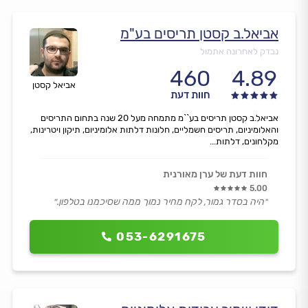
אביאל.ב קסטן תריסים בע"מ
נבדק לאחרונה אתמול
460
4.89
אביאל קסטן
חוות דעת
אביאל.ב קסטן תריסים בע``מ מתמחה מעל 20 שנה בתחום התריסים
והאלומיניום, תריסים חשמליים, חלונות דלתות אלומיניום, תיקון ויטרינות,
מקלחונים, דלתות...
חוות דעת של ערן מאורנית
5.00
״היה בסדר גמור, לקח מחיר נמוך ממה שסיכמנו בטלפון.״
053-6291675