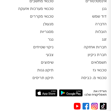
אינסטלטורים
טכנאי מחשבים
גנן
טכנאי מערכות אזעקה
דוד שמש
טכנאי מקררים
הדברה
מנעולן
הובלות
מסגריות
זגג
נגר
חברות אחזקה
ניקוי שטיחים
חברת ניקיון
צבעי
חשמלאים
שיפוצים
טכנאי גז
תיקון גגות
טכנאי מ. כביסה
תיקון תריסים
הורידו את
האפליקציה שלנו