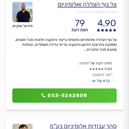
צל נוף הצללה ואלומיניום
נבדק לאחרונה לפני 6 ימים
79
4.90
מיכאל שוקיאן
חוות דעת
צל נוף הצללה ואלומיניום מתמחה בייצור והתקנת חלונות מכל הסוגים,
מספקת פתרונות לתיקון והתקנת תריסי גלילה חשמליים, החלפת
מנועים מכל החברות,...
חוות דעת של יהודה
5.00
״ישר מקצועי.
אמין.
קרא עוד
שירותי.״
053-5242808
סהר עבודות אלומיניום בע"מ