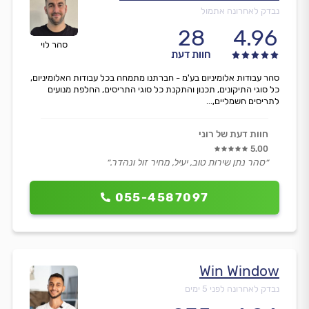
נבדק לאחרונה אתמול
28
4.96
סהר לוי
חוות דעת
סהר עבודות אלומיניום בע'מ - חברתנו מתמחה בכל עבודות האלומיניום,
כל סוגי התיקונים, תכנון והתקנת כל סוגי התריסים, החלפת מנועים
לתריסים חשמליים,...
חוות דעת של רוני
5.00
״סהר נתן שירות טוב, יעיל, מחיר זול ונהדר.״
055-4587097
Win Window
נבדק לאחרונה לפני 5 ימים