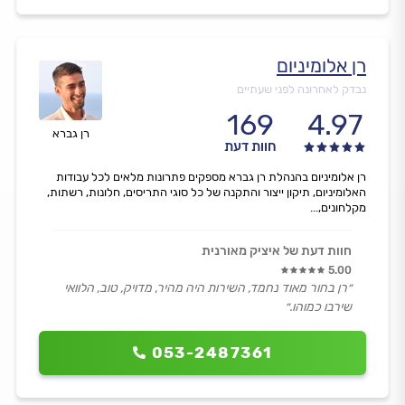
רן אלומיניום
נבדק לאחרונה לפני שעתיים
169
4.97
רן גברא
חוות דעת
רן אלומיניום בהנהלת רן גברא מספקים פתרונות מלאים לכל עבודות
האלומיניום, תיקון ייצור והתקנה של כל סוגי התריסים, חלונות, רשתות,
מקלחונים,...
חוות דעת של איציק מאורנית
5.00
״רן בחור מאוד נחמד, השירות היה מהיר, מדויק, טוב, הלוואי
שירבו כמוהו.״
053-2487361