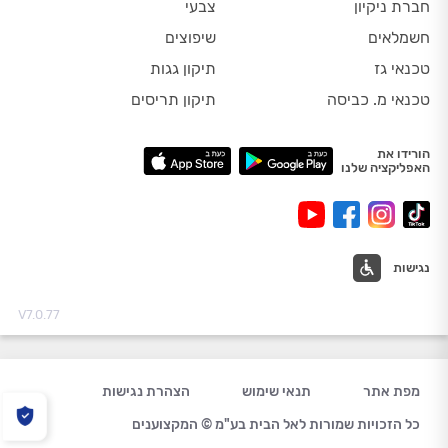
חברת ניקיון
צבעי
חשמלאים
שיפוצים
טכנאי גז
תיקון גגות
טכנאי מ. כביסה
תיקון תריסים
הורידו את
האפליקציה שלנו
נגישות
V7.0.77
מפת אתר
תנאי שימוש
הצהרת נגישות
כל הזכויות שמורות לאל הבית בע"מ © המקצוענים