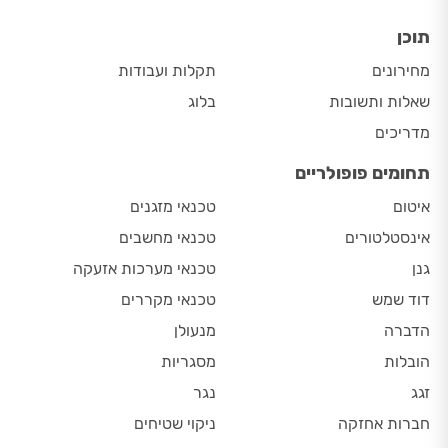
תוכן
מחירונים
תקלות ועבודות
שאלות ותשובות
בלוג
מדריכים
תחומים פופולריים
איטום
טכנאי מזגנים
אינסטלטורים
טכנאי מחשבים
גנן
טכנאי מערכות אזעקה
דוד שמש
טכנאי מקררים
הדברה
מנעולן
הובלות
מסגריות
זגג
נגר
חברות אחזקה
ניקוי שטיחים