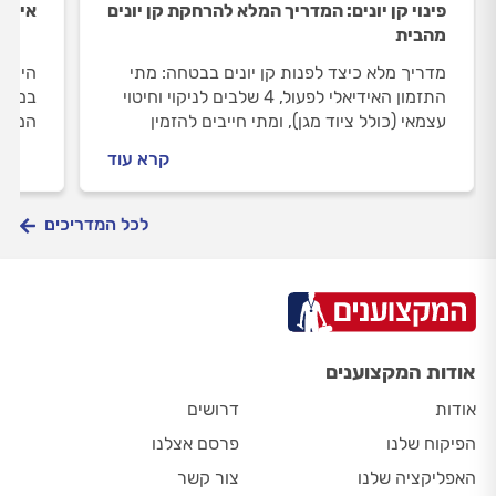
פינוי קן יונים: המדריך המלא להרחקת קן יונים
איך מ
מהבית
מדריך מלא כיצד לפנות קן יונים בבטחה: מתי
היוני
התזמון האידיאלי לפעול, 4 שלבים לניקוי וחיטוי
במדרי
עצמאי (כולל ציוד מגן), ומתי חייבים להזמין
המטרד
מומחה שיתקין רשתות, דוקרנים או חוטי רטט
קרא עוד
להרחקה לצמיתות.
לכל המדריכים
אודות המקצוענים
אודות
דרושים
הפיקוח שלנו
פרסם אצלנו
האפליקציה שלנו
צור קשר