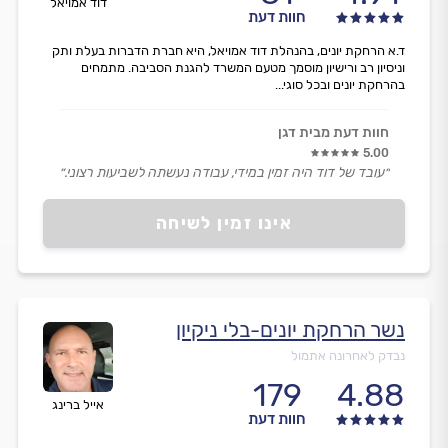
דוד אמויאל
חוות דעת
ד.א הרחקת יונים, בהנהלת דוד אמויאל, היא חברת הדברות בעלת ותק
וניסיון רב ורישיון מוסמך מטעם המשרד להגנת הסביבה. מתמחים
בהרחקת יונים ובכל סוגי...
חוות דעת מבית דגן
5.00
״עובד של דוד היה זמין במידי, עבודה נעשתה לשביעות רצוני.״
אינו זמין לשיחה
נשר הרחקת יונים-בלי ניקיון
נבדק לאחרונה אתמול
179
4.88
אייל ברינג
חוות דעת