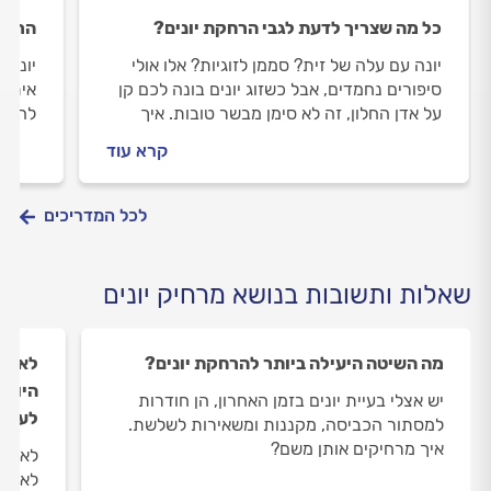
כל מה שצריך לדעת לגבי הרחקת יונים?
הרחקת
יונה עם עלה של זית? סממן לזוגיות? אלו אולי
יונים
סיפורים נחמדים, אבל כשזוג יונים בונה לכם קן
איתו 
על אדן החלון, זה לא סימן מבשר טובות. איך
להתמו
מתגוננים מפני הסכנות שבעונת הקינון
החל מ
קרא עוד
למיני
אלקטר
חזק מ
לכל המדריכים
בינתי
שאלות ותשובות בנושא מרחיק יונים
מה השיטה היעילה ביותר להרחקת יונים?
לאחרו
היוני
יש אצלי בעיית יונים בזמן האחרון, הן חודרות
לעשו
למסתור הכביסה, מקננות ומשאירות לשלשת.
איך מרחיקים אותן משם?
לאחרו
לא זז