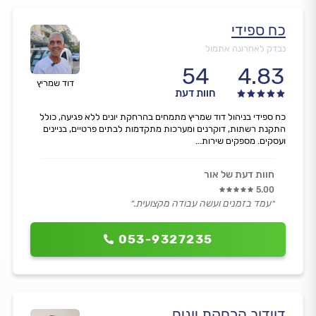
כח ספידי
נבדק לאחרונה אתמול
54
4.83
דוד שמריץ
חוות דעת
כח ספידי בניהול דוד שמריץ מתמחים בהרחקת יונים ללא פגיעה, כולל
התקנת רשתות, דוקרנים ומערכות מתקדמות לבתים פרטיים, בניינים
ועסקים. מספקים שירות...
חוות דעת של אור
5.00
״עמד בזמנים ועשה עבודה מקצועית.״
053-9327235
דוידוב הרחקת יונים