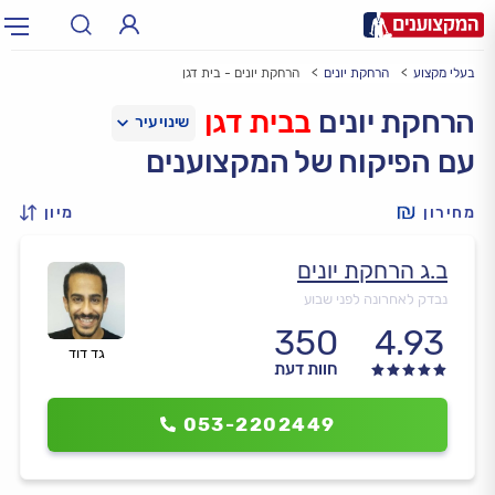
בעלי מקצוע
הרחקת יונים
הרחקת יונים - בית דגן
תחום:
אינסטלטור, חשמלאי…
תחום
הרחקת יונים
בבית דגן
עם הפיקוח של המקצוענים
עיר:
תל אביב, חיפה…
עיר
מחירון
מיון
ב.ג הרחקת יונים
נבדק לאחרונה לפני שבוע
350
4.93
גד דוד
חוות דעת
053-2202449