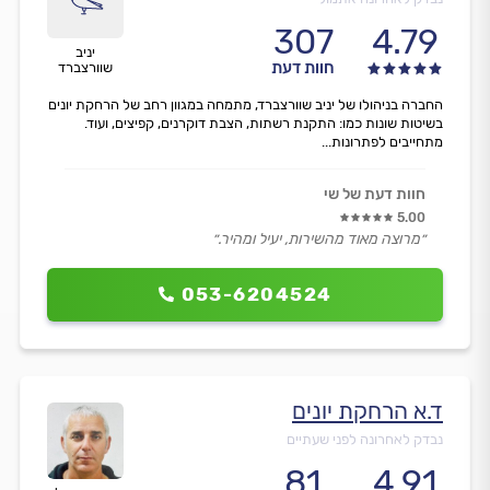
307
4.79
יניב
חוות דעת
שוורצברד
החברה בניהולו של יניב שוורצברד, מתמחה במגוון רחב של הרחקת יונים
בשיטות שונות כמו: התקנת רשתות, הצבת דוקרנים, קפיצים, ועוד.
מתחייבים לפתרונות...
חוות דעת של שי
5.00
״מרוצה מאוד מהשירות, יעיל ומהיר.״
053-6204524
ד.א הרחקת יונים
נבדק לאחרונה לפני שעתיים
81
4.91