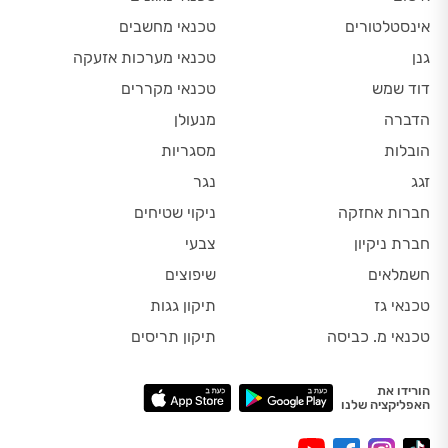
אינסטלטורים
טכנאי מחשבים
גנן
טכנאי מערכות אזעקה
דוד שמש
טכנאי מקררים
הדברה
מנעולן
הובלות
מסגריות
זגג
נגר
חברות אחזקה
ניקוי שטיחים
חברת ניקיון
צבעי
חשמלאים
שיפוצים
טכנאי גז
תיקון גגות
טכנאי מ. כביסה
תיקון תריסים
הורידו את
האפליקציה שלנו