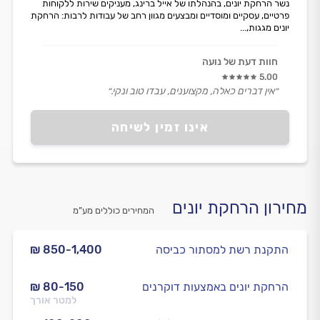
נשר הרחקת יונים, בהנהלתו של אייל ברינג, מעניקים שירות ללקוחות
פרטיים, עסקיים ומוסדיים ומבצעים מגוון רחב של עבודות לרבות: הרחקת
יונים מגגות,...
חוות דעת של נועה
5.00
״אין דברים כאלה, מקצוענים, עבדו טוב ונקי.״
אינו זמין לשיחה
מחירון הרחקת יונים
המחירים כוללים מע”מ
התקנת רשת למסתור כביסה
₪ 850-1,400
הרחקת יונים באמצעות דוקרנים
₪ 80-150
למטר אורך