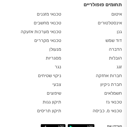
תחומים פופולריים
איטום
טכנאי מזגנים
אינסטלטורים
טכנאי מחשבים
גנן
טכנאי מערכות אזעקה
דוד שמש
טכנאי מקררים
הדברה
מנעולן
הובלות
מסגריות
זגג
נגר
חברות אחזקה
ניקוי שטיחים
חברת ניקיון
צבעי
חשמלאים
שיפוצים
טכנאי גז
תיקון גגות
טכנאי מ. כביסה
תיקון תריסים
הורידו את