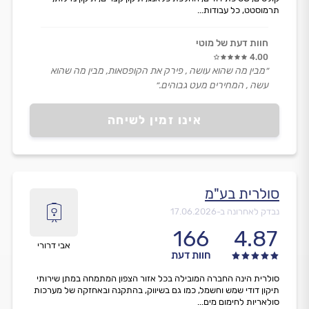
תרמוסטט, כל עבודות...
חוות דעת של מוטי
4.00
״מבין מה שהוא עושה , פירק את הקופסאות, מבין מה שהוא
עשה , המחירים מעט גבוהים.״
אינו זמין לשיחה
סולרית בע"מ
נבדק לאחרונה ב-
17.06.2026
166
4.87
אבי דרורי
חוות דעת
סולרית הינה החברה המובילה בכל אזור הצפון המתמחה במתן שירותי
תיקון דודי שמש וחשמל, כמו גם בשיווק, בהתקנה ובאחזקה של מערכות
סולאריות לחימום מים...