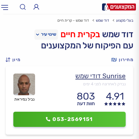
בעלי מקצוע
דוד שמש
דוד שמש - קרית חיים
תחום:
אינסטלטור, חשמלאי…
תחום
דוד שמש
בקרית חיים
עם הפיקוח של המקצוענים
עיר:
תל אביב, חיפה…
עיר
מחירון
מיון
Sunrise דודי שמש
נבדק לאחרונה לפני 4 ימים
803
4.91
נביל נמיראת
חוות דעת
053-2569151