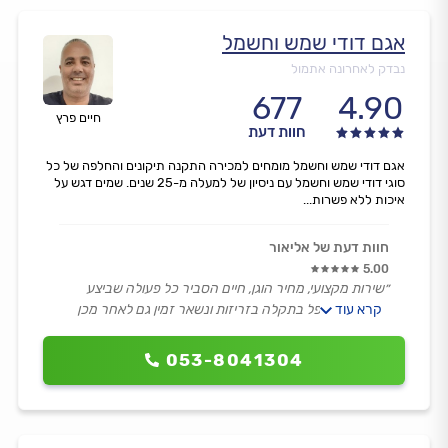
אגם דודי שמש וחשמל
נבדק לאחרונה אתמול
677
4.90
חיים פרץ
חוות דעת
אגם דודי שמש וחשמל מומחים למכירה התקנה תיקונים והחלפה של כל
סוגי דודי שמש וחשמל עם ניסיון של למעלה מ-25 שנים. שמים דגש על
איכות ללא פשרות...
חוות דעת של אליאור
5.00
״שירות מקצועי, מחיר הוגן, חיים הסביר כל פעולה שביצע
קרא עוד
בסבלנות, טיפל בתקלה בזריזות ונשאר זמין גם לאחר מכן
לוודא שהכל הסתדר.״
053-8041304