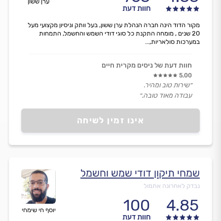
ערן ששון
חוות דעת
מקור הדוד הינה חברה הנהלת ערן ששון, בעל וותק וניסיון מקצועי מעל
20 שנים , מומחה התקנת כל סוגי דודי השמש והחשמל, התמחות
במערכות סולאריות,...
חוות דעת של ניסים מקרית חיים
5.00
״שירות טוב ומהיר.
עבודה מאוד טובה.״
אינו זמין לשיחה
שמחי תיקון דודי שמש וחשמל
נבדק לאחרונה אתמול
100
4.85
יוסף חי שימחי
חוות דעת