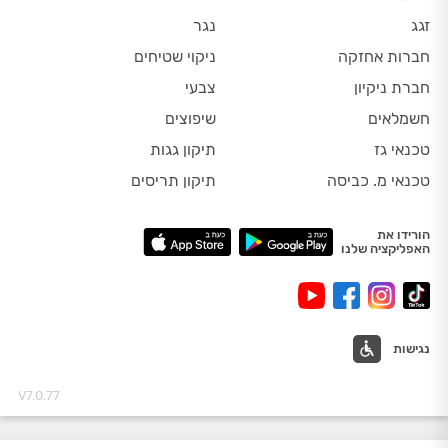
זגג
נגר
חברות אחזקה
ניקוי שטיחים
חברת ניקיון
צבעי
חשמלאים
שיפוצים
טכנאי גז
תיקון גגות
טכנאי מ. כביסה
תיקון תריסים
הורידו את
האפליקציה שלנו
נגישות
V7.0.77