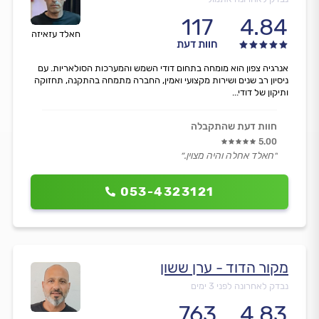
117
4.84
חאלד עזאיזה
חוות דעת
אנרגיה צפון הוא מומחה בתחום דודי השמש והמערכות הסולאריות. עם
ניסיון רב שנים ושירות מקצועי ואמין, החברה מתמחה בהתקנה, תחזוקה
ותיקון של דודי...
חוות דעת שהתקבלה
5.00
״חאלד אחלה והיה מצוין.״
053-4323121
מקור הדוד - ערן ששון
נבדק לאחרונה לפני 3 ימים
763
4.83