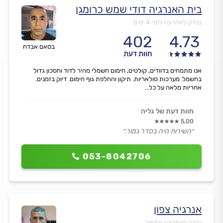
בית האנרגיה דודי שמש כרומגן
נבדק לאחרונה לפני 4 ימים
402
4.73
בסאם אבדח
חוות דעת
אנו מתמחים בדוודים, קולטים, חימום חשמלי מהיר לדוד וחסכון גדול
בחשמל. מערכות סולאריות. תיקון והחלפת גוף חימום. דיוק בזמנים.
אחריות מלאה על כל...
חוות דעת של גליה
5.00
״השירות היה בסדר גמור.״
053-8042706
אנרגיה צפון
נבדק לאחרונה אתמול