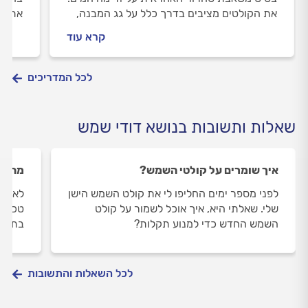
את הקולטים מציבים בדרך כלל על גג המבנה,
את הע
ואת הדוד ניתן להציב בבית ולחבר ביניהם
מייקר
קרא עוד
בצינור. מערכות חימום מים מרכזיות הן אמצעי
יעיל וחסכוני באופן יחסי לאספקה סדירה של מים
חמים.
לכל המדריכים
שאלות ותשובות בנושא דודי שמש
איך שומרים על קולטי השמש?
מה תפ
לפני מספר ימים החליפו לי את קולט השמש הישן
לאחרו
שלי. שאלתי היא, איך אוכל לשמור על קולט
טכנאי 
השמש החדש כדי למנוע תקלות?
בתרמו
לכל השאלות והתשובות