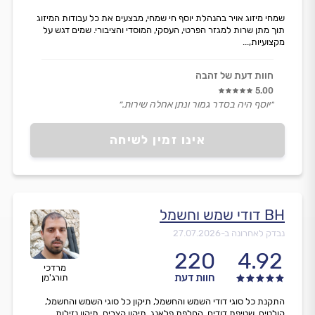
שמחי מיזוג אויר בהנהלת יוסף חי שמחי, מבצעים את כל עבודות המיזוג
תוך מתן שרות למגזר הפרטי, העסקי, המוסדי והציבורי. שמים דגש על
מקצועיות,...
חוות דעת של זהבה
5.00
״יוסף היה בסדר גמור ונתן אחלה שירות.״
אינו זמין לשיחה
BH דודי שמש וחשמל
נבדק לאחרונה ב-
27.07.2026
220
4.92
מרדכי
חוות דעת
תורג'מן
התקנת כל סוגי דודי השמש והחשמל, תיקון כל סוגי השמש והחשמל,
קולטים, שטיפת דודים, החלפת פלאנג, תיקון קצרים, תיקון נזילות,