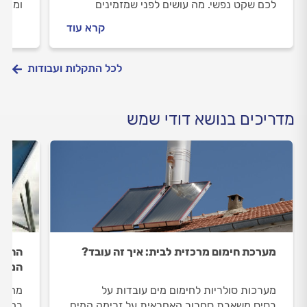
לכם שקט נפשי. מה עושים לפני שמזמינים
ומה ע
טכנאי דודי שמש וכמה יעלה לכם התיקון? כל
התשוב
קרא עוד
התשובות.
לכל התקלות ועבודות
מדריכים בנושא דודי שמש
מערכת חימום מרכזית לבית: איך זה עובד?
התקנ
המחיר
מערכות סולריות לחימום מים עובדות על
מחליפ
בסיס משאבת סחרור האחראית על זרימה המים.
בחשבו