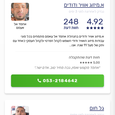
א.מיזוג אוויר ודודים
נבדק לאחרונה לפני 3 ימים
248
4.92
אחמד אל
חוות דעת
אעסם
א.מיזוג אוויר ודודים בהנהלת אחמד אל עאסם מתמחים בכל סוגי
עבודות מיזוג האוויר ודודי השמש לקהל הפרטי ולקהל העסקי כאחד עם
ותק של מעל 11 שנה. אנו...
חוות דעת שהתקבלה
5.00
״אחמד מקצועי ואמין, גבה מחיר טוב. אדם ישר.״
053-2184642
גל חום
נבדק לאחרונה לפני יומיים