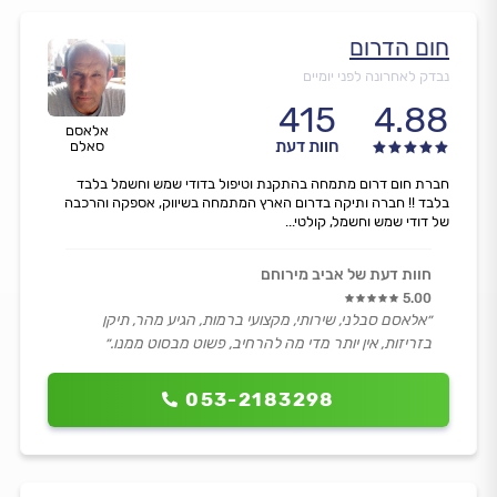
חום הדרום
נבדק לאחרונה לפני יומיים
415
4.88
אלאסם
חוות דעת
סאלם
חברת חום דרום מתמחה בהתקנת וטיפול בדודי שמש וחשמל בלבד
בלבד !! חברה ותיקה בדרום הארץ המתמחה בשיווק, אספקה והרכבה
של דודי שמש וחשמל, קולטי...
חוות דעת של אביב מירוחם
5.00
״אלאסם סבלני, שירותי, מקצועי ברמות, הגיע מהר, תיקן
בזריזות, אין יותר מדי מה להרחיב, פשוט מבסוט ממנו.״
053-2183298