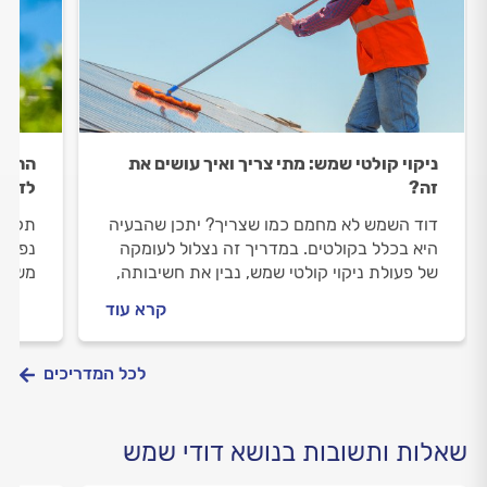
ניקוי קולטי שמש: מתי צריך ואיך עושים את
החלפת
זה?
לדעת
דוד השמש לא מחמם כמו שצריך? יתכן שהבעיה
תקלה
היא בכלל בקולטים. במדריך זה נצלול לעומקה
נפוצה
של פעולת ניקוי קולטי שמש, נבין את חשיבותה,
משמעו
נלמד מתי יש לבצעה, ונספק טיפים ועצות
לשדרג
קרא עוד
שיסייעו לכם לשמור על המערכת שלכם במצב
לעבור
מצוין.
בהרב
לכל המדריכים
שאלות ותשובות בנושא דודי שמש