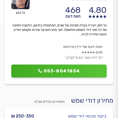
468
4.80
גל נבון
חוות דעת
גל חום, חברה בעלת מוניטין של שנים, המתמחה בתיקון, התקנה והפצה
של כל סוגי דודי השמש והחשמל, תוך מתן דגש על שירות מקצועי ואדיב.
הגעה מהירה לבית...
חוות דעת של ירדן מירוחם
5.00
״גל היה עשר. בא צ'יקצ'ק.״
053-8041854
מחירון דודי שמש
המחירים כוללים מע”מ
ביקור טכנאי דודי שמש
₪ 250-350