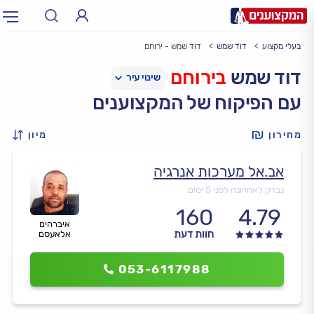
בעלי מקצוע
דוד שמש
דוד שמש - ירוחם
תחום:
אינסטלטור, חשמלאי…
תחום
דוד שמש
בירוחם
עם הפיקוח של המקצוענים
עיר:
תל אביב, חיפה…
עיר
מחירון
מיון
אב.אל מערכות אנרגיה
נבדק לאחרונה לפני 5 ימים
160
4.79
איברהים
חוות דעת
אלאעסם
053-6117988