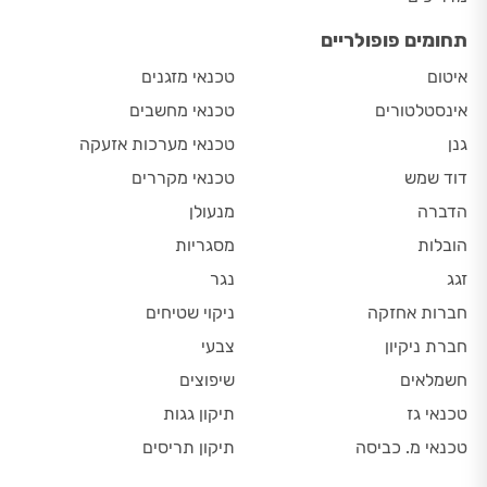
תחומים פופולריים
איטום
טכנאי מזגנים
אינסטלטורים
טכנאי מחשבים
גנן
טכנאי מערכות אזעקה
דוד שמש
טכנאי מקררים
הדברה
מנעולן
הובלות
מסגריות
זגג
נגר
חברות אחזקה
ניקוי שטיחים
חברת ניקיון
צבעי
חשמלאים
שיפוצים
טכנאי גז
תיקון גגות
טכנאי מ. כביסה
תיקון תריסים