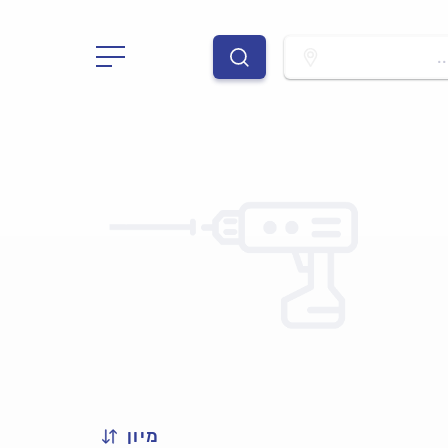
.
מיון