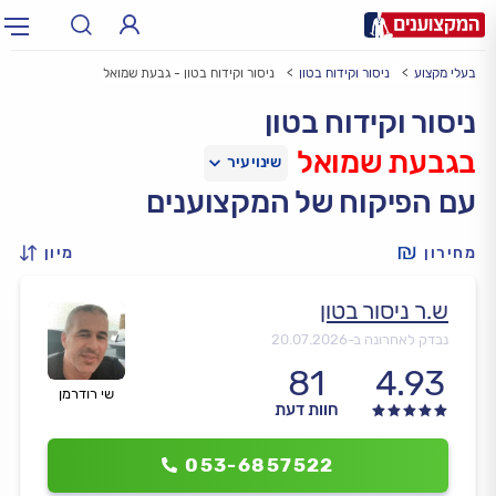
בעלי מקצוע
ניסור וקידוח בטון
ניסור וקידוח בטון - גבעת שמואל
תחום:
אינסטלטור, חשמלאי…
תחום
ניסור וקידוח בטון
בגבעת שמואל
עיר:
תל אביב, חיפה…
עיר
עם הפיקוח של המקצוענים
מחירון
מיון
ש.ר ניסור בטון
נבדק לאחרונה ב-
20.07.2026
81
4.93
שי רודרמן
חוות דעת
053-6857522