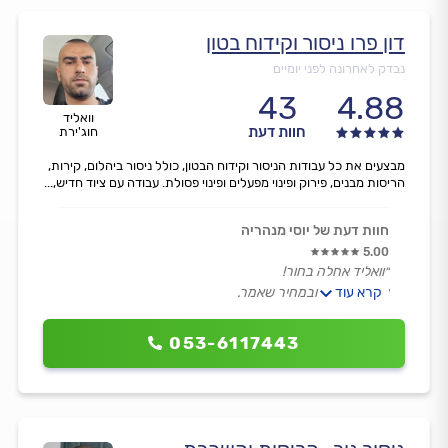
דון פרו ניסור וקידוח בטון
נבדק לאחרונה לפני יומיים
43
4.88
וואליד
חוות דעת
חוג'ירת
מבצעים את כל עבודות הניסור וקידוח הבטון, כולל ניסור ביהלום, קירות,
הריסות מבנים, פירוק ופינוי מפעלים ופינוי פסולת. עבודה עם ציוד חדיש,...
חוות דעת של יוסי מנהריה
5.00
״וואליד אחלה בחור!
קרא עוד
עמד בזמנים ובמחיר שאמר.
כל מה שדיבר עשה, הגיע לעשות 2 קידוחי יהלום.
מקווה להיעזר בו בעתיד.״
053-6117443