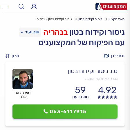
בעלי מקצוע
ניסור וקידוח בטון
ניסור וקידוח בטון - נהריה
תחום:
אינסטלטור, חשמלאי…
תחום
ניסור וקידוח בטון
בנהריה
עם הפיקוח של המקצוענים
עיר:
תל אביב, חיפה…
עיר
מחירון
מיון
ס.נ ניסור וקידוח בטון
נבדק לאחרונה אתמול
59
4.92
סאלח נסר
חוות דעת
אלדין
053-6117915