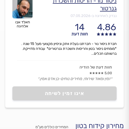
ניסור נור- הריסות והשכרת
גנרטור
נבדק לאחרונה ב-
07.05.2026
חאלד אבו
14
4.86
אלהיגה
חוות דעת
חברת ניסור נור - חברתנו בעלת וותק וניסיון מקצועי מעל 15 שנה .
*מומחים ניסור בטון והריסות והשכרת גנרטורים* עבודה מדוייקת.
ברשותנו הכלים...
חוות דעת של הודיה
5.00
״זמין ומאוד שירותי, מחירים נוחים-בן אדם אמין.״
אינו זמין לשיחה
מחירון קידוח בטון
המחירים כוללים מע”מ