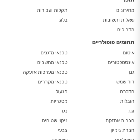
מחירונים
תקלות ועבודות
שאלות ותשובות
בלוג
מדריכים
תחומים פופולריים
איטום
טכנאי מזגנים
אינסטלטורים
טכנאי מחשבים
גנן
טכנאי מערכות אזעקה
דוד שמש
טכנאי מקררים
הדברה
מנעולן
הובלות
מסגריות
זגג
נגר
חברות אחזקה
ניקוי שטיחים
חברת ניקיון
צבעי
חשמלאים
שיפוצים