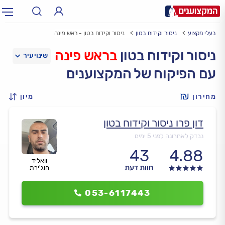
בעלי מקצוע
ניסור וקידוח בטון
ניסור וקידוח בטון - ראש פינה
תחום:
אינסטלטור, חשמלאי…
תחום
ניסור וקידוח בטון
בראש פינה
עם הפיקוח של המקצוענים
עיר:
תל אביב, חיפה…
עיר
מחירון
מיון
דון פרו ניסור וקידוח בטון
נבדק לאחרונה לפני 5 ימים
43
4.88
וואליד
חוות דעת
חוג'ירת
053-6117443