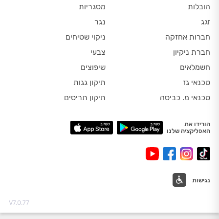
הובלות
מסגריות
זגג
נגר
חברות אחזקה
ניקוי שטיחים
חברת ניקיון
צבעי
חשמלאים
שיפוצים
טכנאי גז
תיקון גגות
טכנאי מ. כביסה
תיקון תריסים
הורידו את
האפליקציה שלנו
נגישות
V7.0.77