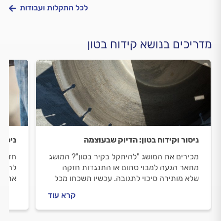
לכל התקלות ועבודות
מדריכים בנושא קידוח בטון
ניסור וקידוח בטון: הדיוק שבעוצמה
ניסור
מכירים את המושג "להיתקל בקיר בטון"? המושג
חדר ה
מתאר הגעה למבוי סתום או התנגדות חזקה
להיות
שלא מותירה סיכוי לתגובה. עכשיו תשכחו מכל
את חד
זה ותקראו לקבלן ניסור וקידוח שיוריד את הקיר
נעים 
קרא עוד
במדרי