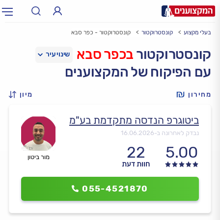
בעלי מקצוע
קונסטרוקטור
קונסטרוקטור - כפר סבא
תחום:
אינסטלטור, חשמלאי…
תחום
קונסטרוקטור
בכפר סבא
עם הפיקוח של המקצוענים
עיר:
תל אביב, חיפה…
עיר
מחירון
מיון
ביטוגרפ הנדסה מתקדמת בע"מ
נבדק לאחרונה ב-
16.06.2026
22
5.00
מור ביטון
חוות דעת
055-4521870