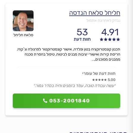
חליחל סלאח הנדסה
נבדק לאחרונה אתמול
53
4.91
סלאח חליחל
חוות דעת
תכנון קונסטרוקציה בטון ופלדה, אישור קונסטרוקטור לפרגולה וג`קוזי,
הריסת קירות ואישורי יציבות מבנים לביטוח, טיפול בהסרת סכנה
ממבנים מסוכנים,...
חוות דעת של עומרי
5.00
״עשה עבודה טובה, עמד בזמנים והיה בסדר גמור.״
053-2001840