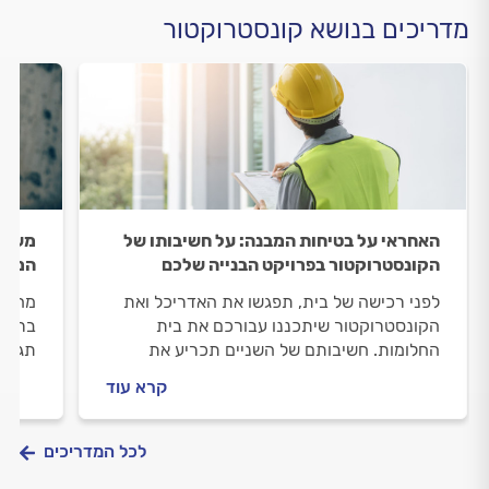
מדריכים בנושא קונסטרוקטור
האחראי על בטיחות המבנה: על חשיבותו של
משבי
הקונסטרוקטור בפרויקט הבנייה שלכם
המלא 
לפני רכישה של בית, תפגשו את האדריכל ואת
מחשבה
הקונסטרוקטור שיתכננו עבורכם את בית
בריכה
החלומות. חשיבותם של השניים תכריע את
תגרום
בטיחות המבנה, את היציבות שלו ויפקחו על
תוספת
קרא עוד
העבודה בשטח עבורכם.
הבית 
שניגש
הנדרש
לכל המדריכים
ויציב