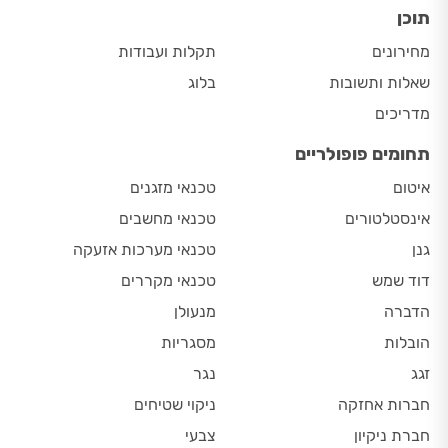
תוכן
מחירונים
תקלות ועבודות
שאלות ותשובות
בלוג
מדריכים
תחומים פופולריים
איטום
טכנאי מזגנים
אינסטלטורים
טכנאי מחשבים
גנן
טכנאי מערכות אזעקה
דוד שמש
טכנאי מקררים
הדברה
מנעולן
הובלות
מסגריות
זגג
נגר
חברות אחזקה
ניקוי שטיחים
חברת ניקיון
צבעי