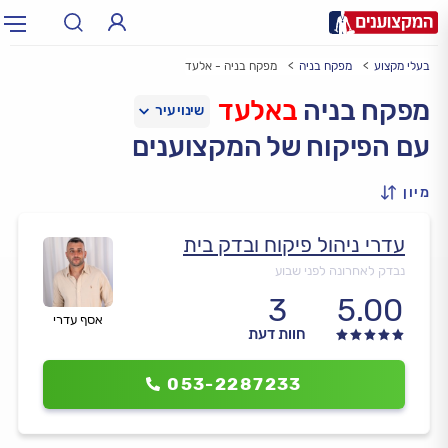
בעלי מקצוע
מפקח בניה
מפקח בניה - אלעד
תחום:
אינסטלטור, חשמלאי…
תחום
מפקח בניה
באלעד
עם הפיקוח של המקצוענים
עיר:
תל אביב, חיפה…
עיר
מיון
עדרי ניהול פיקוח ובדק בית
נבדק לאחרונה לפני שבוע
3
5.00
אסף עדרי
חוות דעת
053-2287233