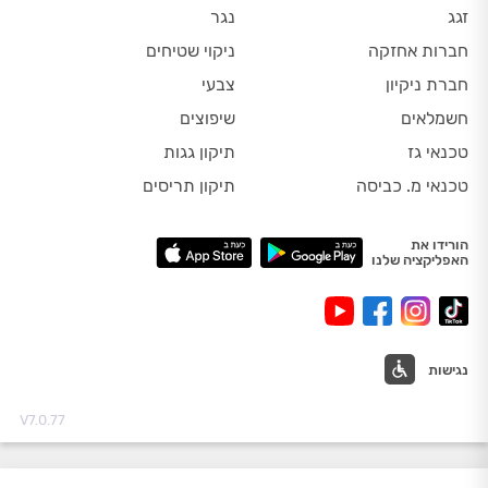
זגג
נגר
חברות אחזקה
ניקוי שטיחים
חברת ניקיון
צבעי
חשמלאים
שיפוצים
טכנאי גז
תיקון גגות
טכנאי מ. כביסה
תיקון תריסים
הורידו את
האפליקציה שלנו
נגישות
V7.0.77