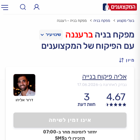
בעלי מקצוע
מפקח בניה
מפקח בניה - רעננה
תחום:
אינסטלטור, חשמלאי…
תחום
מפקח בניה
ברעננה
עם הפיקוח של המקצוענים
עיר:
תל אביב, חיפה…
עיר
מיון
אליה פיקוח בנייה
נבדק לאחרונה ב-
17.06.2026
3
4.67
דרור אליהו
חוות דעת
אינו זמין לשיחה
יחזור לזמינות מחר ב-07:00
תזכירו לי בSMS