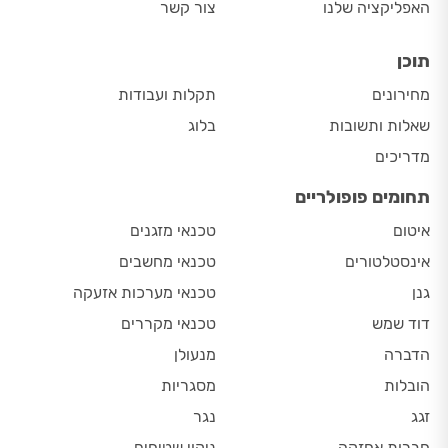
האפליקציה שלנו
צור קשר
תוכן
מחירונים
תקלות ועבודות
שאלות ותשובות
בלוג
מדריכים
תחומים פופולריים
איטום
טכנאי מזגנים
אינסטלטורים
טכנאי מחשבים
גנן
טכנאי מערכות אזעקה
דוד שמש
טכנאי מקררים
הדברה
מנעולן
הובלות
מסגריות
זגג
נגר
חברות אחזקה
ניקוי שטיחים