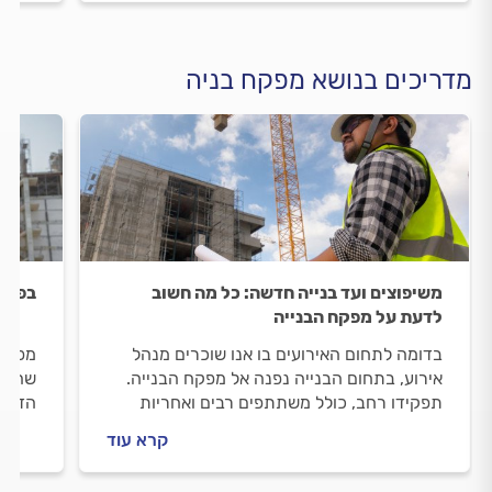
מדריכים בנושא מפקח בניה
משיפוצים ועד בנייה חדשה: כל מה חשוב
בפיקו
לדעת על מפקח הבנייה
בדומה לתחום האירועים בו אנו שוכרים מנהל
מפקח 
אירוע, בתחום הבנייה נפנה אל מפקח הבנייה.
שהבני
תפקידו רחב, כולל משתתפים רבים ואחריות
הדרוש
מרובה הן על פרויקטים גדולים והן על בתים
את פי
קרא עוד
פרטיים. כל מה שחשוב לדעת על פיקוח הבנייה
הראשו
- במדריך הבא.
ותכנו