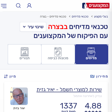
בעלי מקצוע
טכנאי מדיחים
טכנאי מדיחים - בצרה
תחום:
אינסטלטור, חשמלאי…
תחום
טכנאי מדיחים
בבצרה
עם הפיקוח של המקצוענים
עיר:
תל אביב, חיפה…
עיר
מדיחים
מכונות כביסה
תנורים
מחירון
מיון
שירות למוצרי חשמל - יאיר גזית
נבדק לאחרונה אתמול
1337
4.88
יאיר גזית
חוות דעת