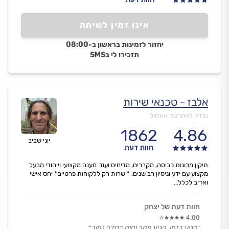
אינו זמין לשיחה
יחזור לזמינות בראשון ב-08:00
תזכירו לי בSMS
אלבז - טכנאי שירות
נבדק לאחרונה אתמול
1862
4.86
יוני שביב
חוות דעת
תיקון מכונות כביסה, מקררים, מדיחים ועוד. מענה מקצועי וייחודי מבעל
מקצוע עם ידע וניסיון רב שנים. * שרות רק ללקוחות פרטיים* יחס אישי
ואדיב לכלל...
חוות דעת של יצחק
4.00
״הגיע בזמן, הגיע מהר והיה בסדר גמור.״