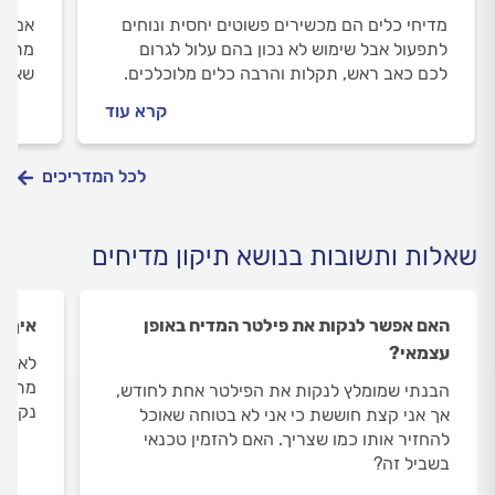
מדיחי כלים הם מכשירים פשוטים יחסית ונוחים
אם נ
לתפעול אבל שימוש לא נכון בהם עלול לגרום
מתכננ
לכם כאב ראש, תקלות והרבה כלים מלוכלכים.
שאתם 
מהן הדרכים הנכונות לשימוש במדיח כלים ועל
את ה
קרא עוד
מה חשוב להקפיד? הכל במדריך הבא.
המתא
הדבר
לכל המדריכים
שאלות ותשובות בנושא תיקון מדיחים
האם אפשר לנקות את פילטר המדיח באופן
איך 
עצמאי?
לאחרו
מתפקד
הבנתי שמומלץ לנקות את הפילטר אחת לחודש,
נקיים
אך אני קצת חוששת כי אני לא בטוחה שאוכל
להחזיר אותו כמו שצריך. האם להזמין טכנאי
בשביל זה?