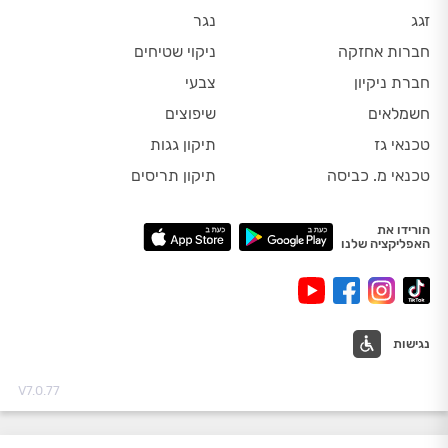
זגג
נגר
חברות אחזקה
ניקוי שטיחים
חברת ניקיון
צבעי
חשמלאים
שיפוצים
טכנאי גז
תיקון גגות
טכנאי מ. כביסה
תיקון תריסים
הורידו את
האפליקציה שלנו
נגישות
V7.0.77