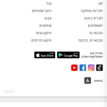
זגג
נגר
חברות אחזקה
ניקוי שטיחים
חברת ניקיון
צבעי
חשמלאים
שיפוצים
טכנאי גז
תיקון גגות
טכנאי מ. כביסה
תיקון תריסים
הורידו את
האפליקציה שלנו
נגישות
V7.0.77