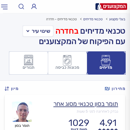
בעלי מקצוע
טכנאי מדיחים
טכנאי מדיחים - חדרה
תחום:
אינסטלטור, חשמלאי…
תחום
טכנאי מדיחים
בחדרה
עם הפיקוח של המקצוענים
עיר:
תל אביב, חיפה…
עיר
מדיחים
מכונות כביסה
תנורים
מחירון
מיון
תומר בסון טכנאי מסוג אחר
נבדק לאחרונה לפני 5 שעות
1029
4.91
תומר בסון
חוות דעת